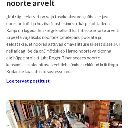
noorte arvelt
„Kui riigi eelarvet on vaja tasakaalustada, nähakse just
noorsootööd ja huviharidust esimeste kärpekohtadena.
Kahju on lugeda, kui kergekäeliselt kärbitakse noorte arvelt.
Ei peeta vajalikuks noortele tähelepanu pöörata ja
eeldatakse, et noored astuvad omavalitsuse uksest sisse, kui
neil midagi öelda on,“ mõtiskleb Harno noortevaldkonna
digihüppe projektijuht Roger Tibar seoses noorte
kaasamiseks plaanitava veebilehe ümber tekkinud kriitikaga.
Kodanike kaasatus otsustesse on…
Loe tervet postitust