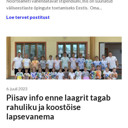
Noorteameti vahendatavat stipendiumi, mis on suunatud
väliseestlaste õpingute toetamiseks Eestis. Oma…
Loe tervet postitust
6. juuli 2023
Piisav info enne laagrit tagab
rahuliku ja koostöise
lapsevanema