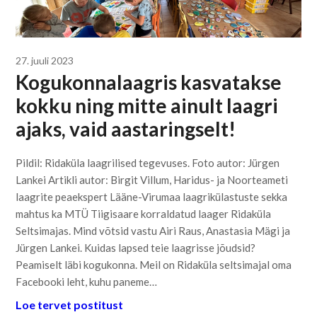
27. juuli 2023
Kogukonnalaagris kasvatakse
kokku ning mitte ainult laagri
ajaks, vaid aastaringselt!
Pildil: Ridaküla laagrilised tegevuses. Foto autor: Jürgen
Lankei Artikli autor: Birgit Villum, Haridus- ja Noorteameti
laagrite peaekspert Lääne-Virumaa laagrikülastuste sekka
mahtus ka MTÜ Tiigisaare korraldatud laager Ridaküla
Seltsimajas. Mind võtsid vastu Airi Raus, Anastasia Mägi ja
Jürgen Lankei. Kuidas lapsed teie laagrisse jõudsid?
Peamiselt läbi kogukonna. Meil on Ridaküla seltsimajal oma
Facebooki leht, kuhu paneme…
Loe tervet postitust