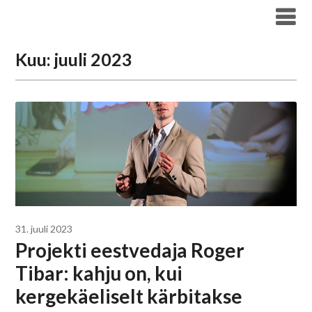
Liigu
Haridus- ja Noorteameti blogi
sisu
juurde
Kuu:
juuli 2023
31. juuli 2023
Projekti eestvedaja Roger
Tibar: kahju on, kui
kergekäeliselt kärbitakse