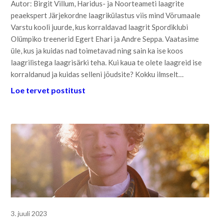
Autor: Birgit Villum, Haridus- ja Noorteameti laagrite
peaekspert Järjekordne laagrikülastus viis mind Võrumaale
Varstu kooli juurde, kus korraldavad laagrit Spordiklubi
Olümpiko treenerid Egert Ehari ja Andre Seppa. Vaatasime
üle, kus ja kuidas nad toimetavad ning sain ka ise koos
laagrilistega laagrisärki teha. Kui kaua te olete laagreid ise
korraldanud ja kuidas selleni jõudsite? Kokku ilmselt…
Loe tervet postitust
3. juuli 2023