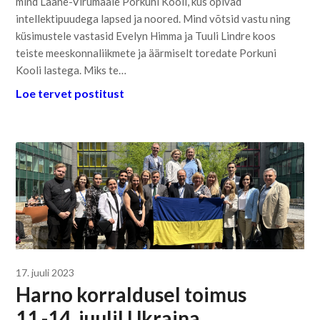
mind Lääne-Virumaale Porkuni Kooli, kus õpivad
intellektipuudega lapsed ja noored. Mind võtsid vastu ning
küsimustele vastasid Evelyn Himma ja Tuuli Lindre koos
teiste meeskonnaliikmete ja äärmiselt toredate Porkuni
Kooli lastega. Miks te…
Loe tervet postitust
17. juuli 2023
Harno korraldusel toimus
11.-14. juulil Ukraina