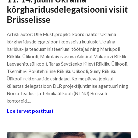
kõrgharidusdelegatsiooni visiit
Brüsselisse
Artikli autor: Ülle Must, projekti koordinaator Ukraina
kõrgharidusdelegatsiooni koosseisu kuulusid Ukraina
haridus- ja teadusministeeriumi töötajad ning Mariupoli
Riikliku Ülikooli, Mõkolaivis asuva Admiral Makarovi Riiklik
Laevaehitusülikooli, Taras Ševtšenko Kiievi Riikliku Ülikooli,
Tšernihivi Polütehniline Riikliku Ülikooli, Sumy Riikliku
Ülikooli rektoraatide esindajad. Kolme päeva jooksul
külastas delegatsioon DLR projektijuhtimise agentuuri ning
Norra Teadus- ja Tehnikaülikooli (NTNU) Brüsseli
kontoreid….
Loe tervet postitust