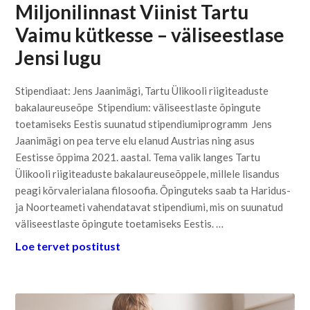
Miljonilinnast Viinist Tartu
Vaimu kütkesse – väliseestlase
Jensi lugu
Stipendiaat: Jens Jaanimägi, Tartu Ülikooli riigiteaduste
bakalaureuseõpe Stipendium: väliseestlaste õpingute
toetamiseks Eestis suunatud stipendiumiprogramm Jens
Jaanimägi on pea terve elu elanud Austrias ning asus
Eestisse õppima 2021. aastal. Tema valik langes Tartu
Ülikooli riigiteaduste bakalaureuseõppele, millele lisandus
peagi kõrvalerialana filosoofia. Õpinguteks saab ta Haridus-
ja Noorteameti vahendatavat stipendiumi, mis on suunatud
väliseestlaste õpingute toetamiseks Eestis. …
Loe tervet postitust