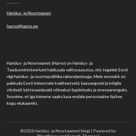
Haridus- ja Noorteamet
harno@harno.ee
Haridus- ja Noorteamet (Harno) on Haridus- ja
Teadusministeeriumi haldusala valitsusasutus, mis tegeleb Eesti
riigi haridus- ja noortepoliitika rakendamisega. Meie eesmärk on
pakkuda Eesti inimestele kvaliteetseid, kaasaegseid ja kõigile
võrdselt kättesaadavaid võimalusi õppimiseks ja enesearenguks.
Soovime, et iga inimene saaks luua endale personaalse õpitee
kogu elukaareks.
©2026 Haridus- ja Noorteameti blogi
| Powered by
WordPress and
Superb Themes!