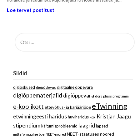
Loe tervet postitust
OTSI:
Sildid
digioskused
digitaalne õppevara
digipädevus
digiõppematerjalid
digiõppevara
dora pluss programm
eTwinning
e-koolikott
ettevõtlus- ja karjääriõpe
haridus
Kristjan Jaagu
etwinningeesti
huviharidus
kool
stipendium
laagrid
käitumisprobleemid
lapsed
NEET-staatuses noored
mitteformaalne õpe
NEET-noored