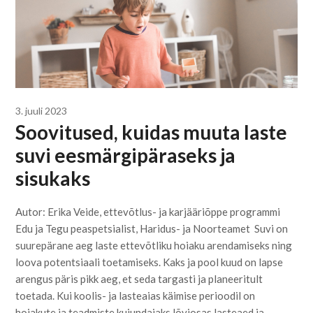
3. juuli 2023
Soovitused, kuidas muuta laste
suvi eesmärgipäraseks ja
sisukaks
Autor: Erika Veide, ettevõtlus- ja karjääriõppe programmi
Edu ja Tegu peaspetsialist, Haridus- ja Noorteamet Suvi on
suurepärane aeg laste ettevõtliku hoiaku arendamiseks ning
loova potentsiaali toetamiseks. Kaks ja pool kuud on lapse
arengus päris pikk aeg, et seda targasti ja planeeritult
toetada. Kui koolis- ja lasteaias käimise perioodil on
hoiakute ja teadmiste kujundajaks lõviosas lasteaed ja…