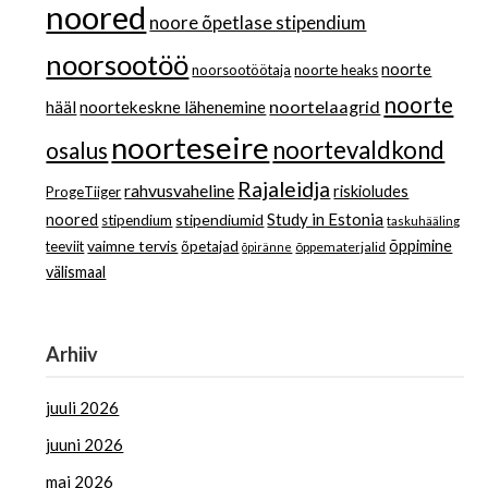
noored
noore õpetlase stipendium
noorsootöö
noorte
noorsootöötaja
noorte heaks
noorte
noortelaagrid
hääl
noortekeskne lähenemine
noorteseire
noortevaldkond
osalus
Rajaleidja
rahvusvaheline
riskioludes
ProgeTiiger
Study in Estonia
noored
stipendiumid
stipendium
taskuhääling
vaimne tervis
õppimine
teeviit
õpetajad
õppematerjalid
õpiränne
välismaal
Arhiiv
juuli 2026
juuni 2026
mai 2026