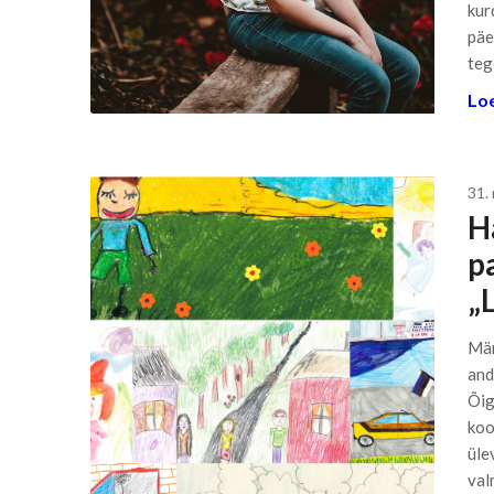
kur
päe
teg
Loe
31.
H
p
„
Mär
and
Õig
koo
üle
val