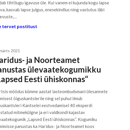
dab tihtilugu igavuse üle. Kui vanem ei kujunda kogu lapse
va, kasvab lapse julgus, enesekindlus ning vastutus läbi
evuste,…
 tervet postitust
 märts 2021
aridus- ja Noorteamet
anustas ülevaatekogumikku
Lapsed Eesti ühiskonnas“
tsis möödus kümme aastat lasteombudsmani ülesannete
misest õiguskantslerile ning sel puhul ilmub
uskantsleri Kantselei eestvedamisel 40 eksperdi
statud mitmekülgne ja eri valdkondi kajastav
vaatekogumik „Lapsed Eesti ühiskonnas“. Kogumiku
mimisse panustas ka Haridus- ja Noorteamet koos