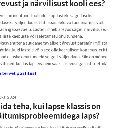
evust ja närvilisust kooli ees?
vus on muutunud paljudele õpilastele sagedaseks
slaseks, väljendudes tihti ebameeldiva tundena, mis võib
ada igapäevaelu. Lastel ilmneb ärevus sageli närvilisuse,
siliste kaebuste või seletamatu ohu tundena.
skasvanutena suudame tavaliselt ärevust paremini mõista
juhtida, kuid lastele võib see olla keerulisem kogemus, eriti
 nad ei oska oma tundeid selgelt väljendada. Siin on mõned
vitused, kuidas lapsevanem saaks ärevusega last toetada.
 tervet postitust
 okt. 2024
da teha, kui lapse klassis on
äitumisprobleemidega laps?
 klassis või rühmas on laps, kes käitub agressiivselt või