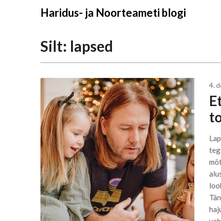
Liigu
Haridus- ja Noorteameti blogi
sisu
juurde
Silt:
lapsed
4. 
E
t
Lap
teg
mõt
alu
loo
Tän
haj