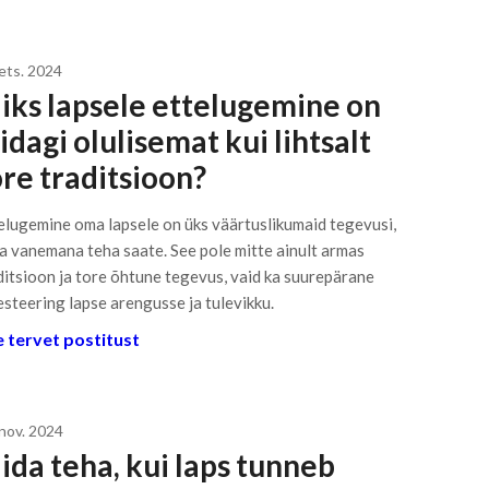
dets. 2024
iks lapsele ettelugemine on
dagi olulisemat kui lihtsalt
ore traditsioon?
elugemine oma lapsele on üks väärtuslikumaid tegevusi,
a vanemana teha saate. See pole mitte ainult armas
ditsioon ja tore õhtune tegevus, vaid ka suurepärane
esteering lapse arengusse ja tulevikku.
 tervet postitust
 nov. 2024
ida teha, kui laps tunneb