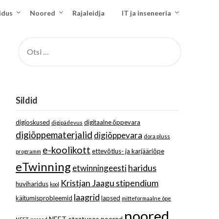
idus
Noored
Rajaleidja
IT ja inseneeria
OTSI:
Sildid
digioskused
digitaalne õppevara
digipädevus
digiõppematerjalid
digiõppevara
dora pluss
e-koolikott
ettevõtlus- ja karjääriõpe
programm
eTwinning
haridus
etwinningeesti
Kristjan Jaagu stipendium
huviharidus
kool
laagrid
käitumisprobleemid
lapsed
mitteformaalne õpe
noored
NEET-staatuses noored