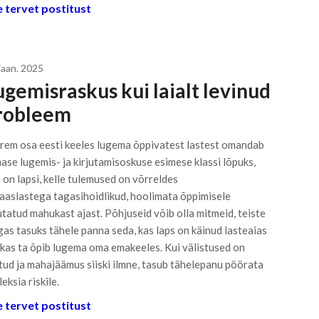
 tervet postitust
jaan. 2025
ugemisraskus kui laialt levinud
robleem
rem osa eesti keeles lugema õppivatest lastest omandab
ase lugemis- ja kirjutamisoskuse esimese klassi lõpuks,
 on lapsi, kelle tulemused on võrreldes
aaslastega tagasihoidlikud, hoolimata õppimisele
utatud mahukast ajast. Põhjuseid võib olla mitmeid, teiste
gas tasuks tähele panna seda, kas laps on käinud lasteaias
 kas ta õpib lugema oma emakeeles. Kui välistused on
tud ja mahajäämus siiski ilmne, tasub tähelepanu pöörata
eksia riskile.
 tervet postitust