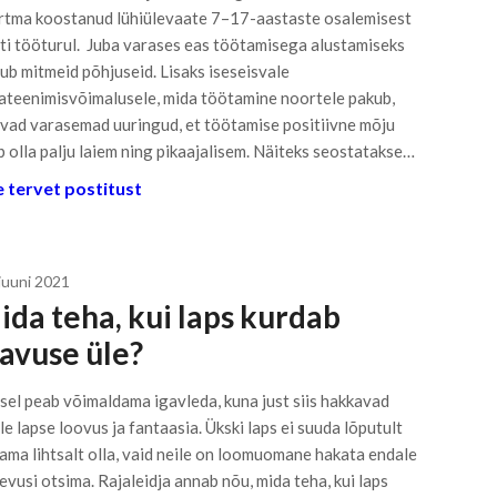
tma koostanud lühiülevaate 7–17-aastaste osalemisest
ti tööturul. Juba varases eas töötamisega alustamiseks
dub mitmeid põhjuseid. Lisaks iseseisvale
ateenimisvõimalusele, mida töötamine noortele pakub,
avad varasemad uuringud, et töötamise positiivne mõju
b olla palju laiem ning pikaajalisem. Näiteks seostatakse…
 tervet postitust
 juuni 2021
ida teha, kui laps kurdab
gavuse üle?
sel peab võimaldama igavleda, kuna just siis hakkavad
le lapse loovus ja fantaasia. Ükski laps ei suuda lõputult
sama lihtsalt olla, vaid neile on loomuomane hakata endale
evusi otsima. Rajaleidja annab nõu, mida teha, kui laps