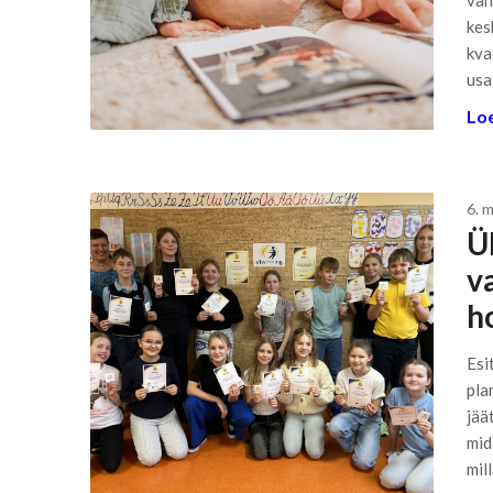
vah
kes
kva
usa
Loe
6. 
Ü
v
h
Esi
pla
jää
mid
mil