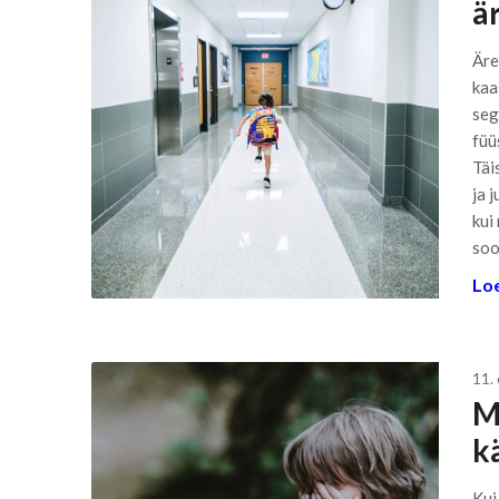
är
Äre
kaa
seg
füü
Täi
ja 
kui
soo
Loe
11.
Mi
k
Kui