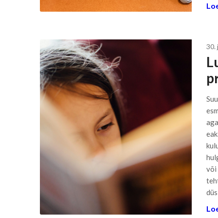
Loe
30. 
L
p
Suu
esm
aga
eak
kul
hul
või
teh
düsl
Loe