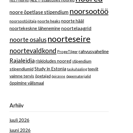
NEET-noored
noorsootöö
noore õpetlase stipendium
noorte hääl
noorsootöötaja
noorte heaks
noortelaagrid
noortekeskne lähenemine
noorteseire
noorte osalus
noortevaldkond
rahvusvaheline
ProgeTiiger
Rajaleidja
riskioludes noored
stipendium
Study in Estonia
stipendiumid
teeviit
taskuhääling
vaimne tervis
õpetajad
õppematerjalid
õpiränne
õppimine välismaal
Arhiiv
juuli 2026
juuni 2026