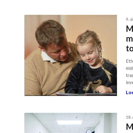
9. 
M
mi
t
Ett
mid
tra
inv
Loe
18.
M