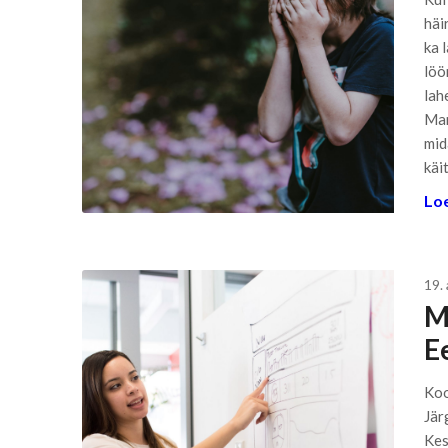
häir
ka 
löö
lah
Mar
mid
käi
Loe
19.
M
E
Koo
Jär
Kes