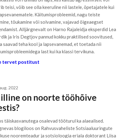
ib teisi, võib see olla keeruline nii lastele, õpetajatele kui
lapsevanematele. Käitumisprobleemid, nagu teiste
mine, tõukamine või solvamine, vajavad õigeaegset
endamist. Alljärgnevalt on Harno Rajaleidja eksperdid Lea
dik ja Iris Degtjov pannud kokku praktilised soovitused,
a saavad teha kool ja lapsevanemad, et toetada nii
tumisprobleemidega last kui ka klassi tervikuna.
 tervet postitust
 aug. 2022
illine on noorte tööhõive
estis?
s täiskasvanutega osalevad tööturul ka alaealised.
gnevas blogiloos on Rahvusvaheliste Sotsiaaluuringute
kuse nooremteadur ja sotsioloogia eriala doktorant Liisa