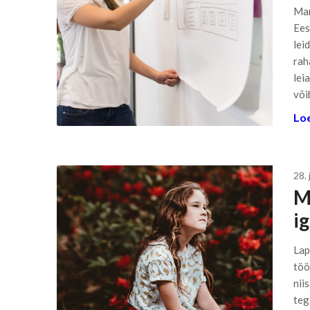
Mar
Ees
lei
rah
lei
või
Loe
28.
M
i
Lap
töö
nii
teg