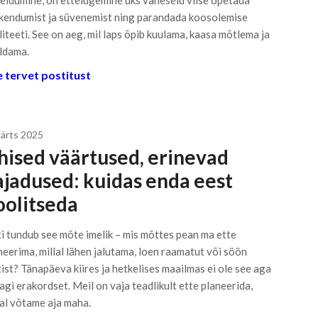
eldumine, on ettelugemine üks väheseid viise õpetada
kendumist ja süvenemist ning parandada koosolemise
liteeti. See on aeg, mil laps õpib kuulama, kaasa mõtlema ja
ldama.
 tervet postitust
märts 2025
hised väärtused, erinevad
ajadused: kuidas enda eest
oolitseda
ti tundub see mõte imelik – mis mõttes pean ma ette
neerima, millal lähen jalutama, loen raamatut või söön
tist? Tänapäeva kiires ja hetkelises maailmas ei ole see aga
agi erakordset. Meil on vaja teadlikult ette planeerida,
lal võtame aja maha.