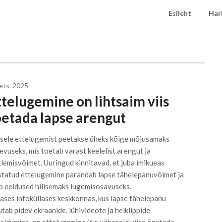
Esileht
Har
dets. 2025
ttelugemine on lihtsaim viis
oetada lapse arengut
sele ettelugemist peetakse üheks kõige mõjusamaks
evuseks, mis toetab varast keelelist arengut ja
lemisvõimet. Uuringud kinnitavad, et juba imikueas
statud ettelugemine parandab lapse tähelepanuvõimet ja
b eeldused hilisemaks lugemisosavuseks.
ases infoküllases keskkonnas, kus lapse tähelepanu
utab pidev ekraanide, lühivideote ja helklippide