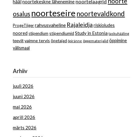
noorte
noortelaagrid
hääl
noortekeskne lähenemine
noorteseire
noortevaldkond
osalus
Rajaleidja
rahvusvaheline
riskioludes
ProgeTiiger
Study in Estonia
noored
stipendiumid
stipendium
taskuhääling
vaimne tervis
õppimine
teeviit
õpetajad
õppematerjalid
õpiränne
välismaal
Arhiiv
juuli 2026
juuni 2026
mai 2026
aprill 2026
märts 2026