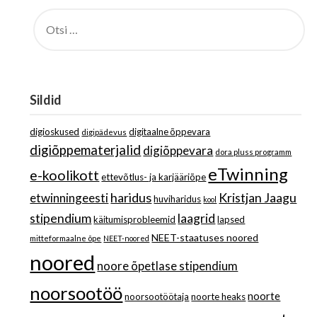
OTSI:
Sildid
digioskused
digitaalne õppevara
digipädevus
digiõppematerjalid
digiõppevara
dora pluss programm
eTwinning
e-koolikott
ettevõtlus- ja karjääriõpe
haridus
Kristjan Jaagu
etwinningeesti
huviharidus
kool
stipendium
laagrid
käitumisprobleemid
lapsed
NEET-staatuses noored
mitteformaalne õpe
NEET-noored
noored
noore õpetlase stipendium
noorsootöö
noorte
noorsootöötaja
noorte heaks