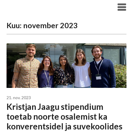
Liigu
Haridus- ja Noorteameti blogi
sisu
juurde
Kuu:
november 2023
21. nov. 2023
Kristjan Jaagu stipendium
toetab noorte osalemist ka
konverentsidel ja suvekoolides