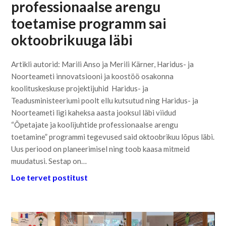
professionaalse arengu
toetamise programm sai
oktoobrikuuga läbi
Artikli autorid: Marili Anso ja Merili Kärner, Haridus- ja
Noorteameti innovatsiooni ja koostöö osakonna
koolituskeskuse projektijuhid Haridus- ja
Teadusministeeriumi poolt ellu kutsutud ning Haridus- ja
Noorteameti ligi kaheksa aasta jooksul läbi viidud
“Õpetajate ja koolijuhtide professionaalse arengu
toetamine” programmi tegevused said oktoobrikuu lõpus läbi.
Uus periood on planeerimisel ning toob kaasa mitmeid
muudatusi. Sestap on…
Loe tervet postitust