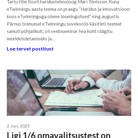
Tartu Hiie Kooli haridustehnoloog Mari Tõnisson. Kuna
eTwinningu aasta teema on praegu “Haridus ja innovatsioon:
koos eTwinninguga oleme loomingulised” ning augustis
Pärnus toimunud eTwinningu suvekoolis käsitleti teemat
samuti põhjalikult, oli veebiseminar hea koht räägitu
meeldetuletamiseks ja…
Loe tervet postitust
2. nov. 2023
Ligi 1/6 omavalitsustest on