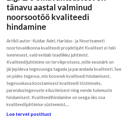
tänavu aastal valminud
noorsootöö kvaliteedi
hindamine
Artikli autor: Kuldar Adel, Haridus- ja Noorteameti
noortevaldkonna kvaliteedi projektijuht Kvaliteet ei teki
iseenesest, vaid eeldab teadlikku juhtimist.
Kvaliteedijuhtimine on tervikprotsess, mille eesmärk on
järjepideva tegevusega tagada ja parandada kvaliteeti. See
on pidev tegevus, mis koosneb kvaliteedi hindamisest,
tegevuskava koostamisest kvaliteedi tõstmiseks,
parendustegevuste elluviimisest ning nende tulemuste
hindamisest. Kvaliteedihindamine on seega üks osa
kvaliteedijuhtimise süsteemist,…
Loe tervet postitust