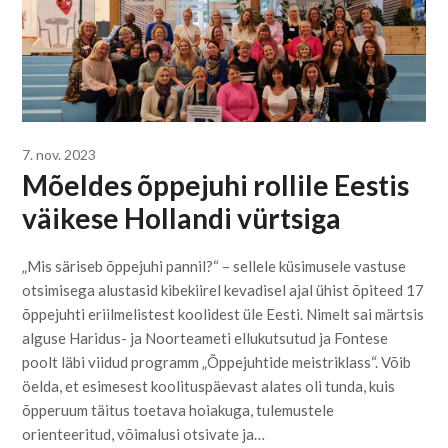
7. nov. 2023
Mõeldes õppejuhi rollile Eestis
väikese Hollandi vürtsiga
„Mis säriseb õppejuhi pannil?“ – sellele küsimusele vastuse
otsimisega alustasid kibekiirel kevadisel ajal ühist õpiteed 17
õppejuhti eriilmelistest koolidest üle Eesti. Nimelt sai märtsis
alguse Haridus- ja Noorteameti ellukutsutud ja Fontese
poolt läbi viidud programm „Õppejuhtide meistriklass“. Võib
öelda, et esimesest koolituspäevast alates oli tunda, kuis
õpperuum täitus toetava hoiakuga, tulemustele
orienteeritud, võimalusi otsivate ja…