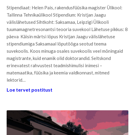
Stipendiaat: Helen Pais, rakendusfüüsika magister Ülikool:
Tallinna Tehnikaülikool Stipendium: Kristjan Jaagu
välislähetused Sihtkoht: Saksamaa, Leipzigi Ülikooli
tuumamagnetresonantsi teooria suvekool Lähetuse pikkus: 8
päeva Käisin märtsi lõpus Kristjan Jaagu välislähetuse
stipendiumiga Saksamaal lõputööga seotud teema
suvekoolis. Koos minuga osales suvekoolis veel mõningaid
magistrante, kuid enamik olid doktorandid. Seltskond
erinevatest rahvustest teadmishimulisi inimesi –
matemaatika, füüsika ja keemia valdkonnast, mitmed
lektorid…
Loe tervet postitust