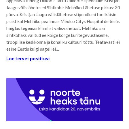
õppekava tudeng Ülikool: Tartu Ülikool Stipendium: Kristjan
Jaagu välislähetused Sihtkoht: Mehhiko Lähetuse pikkus: 30
päeva Kristjan Jaagu välislähetuse stipendiumi toel käisin
praktikal Mehhiko pealinnas México Citys Hospital de Jesús
haiglas tegemas kliinilist välisvahetust. Mehhiko sai
sihtkohaks valitud eelkõige kõrge kuritegevustaseme,
troopilise keskkonna ja kohaliku kultuuri tõttu. Teatavasti ei
esine Eestis kuigi sageli ei…
Loe tervet postitust