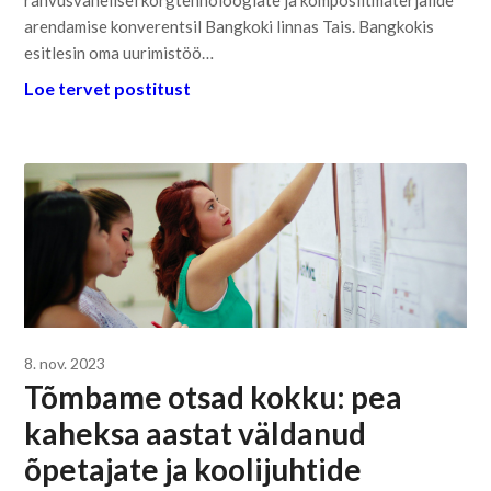
rahvusvahelisel kõrgtehnoloogiate ja komposiitmaterjalide
arendamise konverentsil Bangkoki linnas Tais. Bangkokis
esitlesin oma uurimistöö…
Loe tervet postitust
8. nov. 2023
Tõmbame otsad kokku: pea
kaheksa aastat väldanud
õpetajate ja koolijuhtide