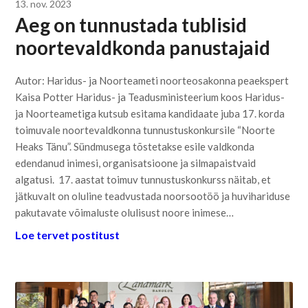
13. nov. 2023
Aeg on tunnustada tublisid
noortevaldkonda panustajaid
Autor: Haridus- ja Noorteameti noorteosakonna peaekspert
Kaisa Potter Haridus- ja Teadusministeerium koos Haridus-
ja Noorteametiga kutsub esitama kandidaate juba 17. korda
toimuvale noortevaldkonna tunnustuskonkursile “Noorte
Heaks Tänu”. Sündmusega tõstetakse esile valdkonda
edendanud inimesi, organisatsioone ja silmapaistvaid
algatusi. 17. aastat toimuv tunnustuskonkurss näitab, et
jätkuvalt on oluline teadvustada noorsootöö ja huvihariduse
pakutavate võimaluste olulisust noore inimese…
Loe tervet postitust