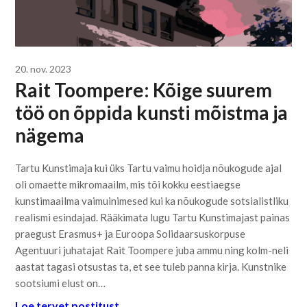
20. nov. 2023
Rait Toompere: Kõige suurem
töö on õppida kunsti mõistma ja
nägema
Tartu Kunstimaja kui üks Tartu vaimu hoidja nõukogude ajal
oli omaette mikromaailm, mis tõi kokku eestiaegse
kunstimaailma vaimuinimesed kui ka nõukogude sotsialistliku
realismi esindajad. Rääkimata lugu Tartu Kunstimajast painas
praegust Erasmus+ ja Euroopa Solidaarsuskorpuse
Agentuuri juhatajat Rait Toompere juba ammu ning kolm-neli
aastat tagasi otsustas ta, et see tuleb panna kirja. Kunstnike
sootsiumi elust on…
Loe tervet postitust