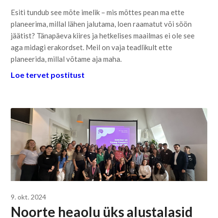
Esiti tundub see mõte imelik – mis mõttes pean ma ette
planeerima, millal lähen jalutama, loen raamatut või söön
jäätist? Tänapäeva kiires ja hetkelises maailmas ei ole see
aga midagi erakordset. Meil on vaja teadlikult ette
planeerida, millal võtame aja maha.
Loe tervet postitust
9. okt. 2024
Noorte heaolu üks alustalasid