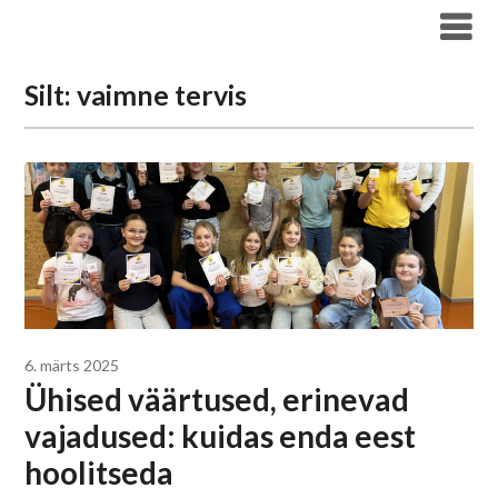
Liigu
Haridus- ja Noorteameti blogi
sisu
juurde
Silt:
vaimne tervis
6. märts 2025
Ühised väärtused, erinevad
vajadused: kuidas enda eest
hoolitseda