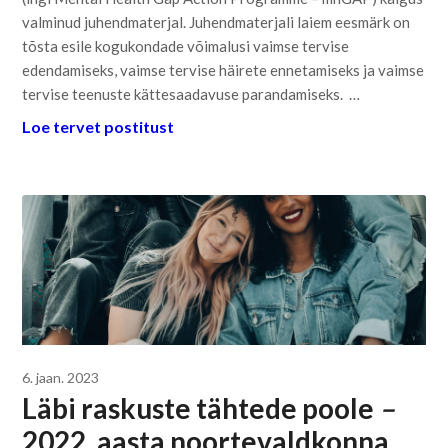
valminud juhendmaterjal. Juhendmaterjali laiem eesmärk on
tõsta esile kogukondade võimalusi vaimse tervise
edendamiseks, vaimse tervise häirete ennetamiseks ja vaimse
tervise teenuste kättesaadavuse parandamiseks. …
Loe tervet postitust
6. jaan. 2023
Läbi raskuste tähtede poole
–
2022. aasta noortevaldkonna