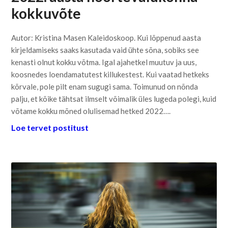
kokkuvõte
Autor: Kristina Masen Kaleidoskoop. Kui lõppenud aasta
kirjeldamiseks saaks kasutada vaid ühte sõna, sobiks see
kenasti olnut kokku võtma. Igal ajahetkel muutuv ja uus,
koosnedes loendamatutest killukestest. Kui vaatad hetkeks
kõrvale, pole pilt enam sugugi sama. Toimunud on nõnda
palju, et kõike tähtsat ilmselt võimalik üles lugeda polegi, kuid
võtame kokku mõned olulisemad hetked 2022….
Loe tervet postitust