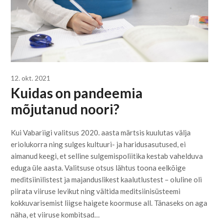
12. okt. 2021
Kuidas on pandeemia
mõjutanud noori?
Kui Vabariigi valitsus 2020. aasta märtsis kuulutas välja
eriolukorra ning sulges kultuuri- ja haridusasutused, ei
aimanud keegi, et selline sulgemispoliitika kestab vahelduva
eduga üle aasta. Valitsuse otsus lähtus toona eelkõige
meditsiinilistest ja majanduslikest kaalutlustest – oluline oli
piirata viiruse levikut ning vältida meditsiinisüsteemi
kokkuvarisemist liigse haigete koormuse all. Tänaseks on aga
näha, et viiruse kombitsad…