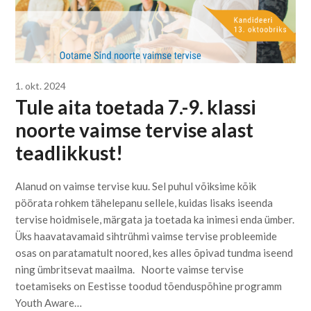
1. okt. 2024
Tule aita toetada 7.-9. klassi
noorte vaimse tervise alast
teadlikkust!
Alanud on vaimse tervise kuu. Sel puhul võiksime kõik
pöörata rohkem tähelepanu sellele, kuidas lisaks iseenda
tervise hoidmisele, märgata ja toetada ka inimesi enda ümber.
Üks haavatavamaid sihtrühmi vaimse tervise probleemide
osas on paratamatult noored, kes alles õpivad tundma iseend
ning ümbritsevat maailma. Noorte vaimse tervise
toetamiseks on Eestisse toodud tõenduspõhine programm
Youth Aware…