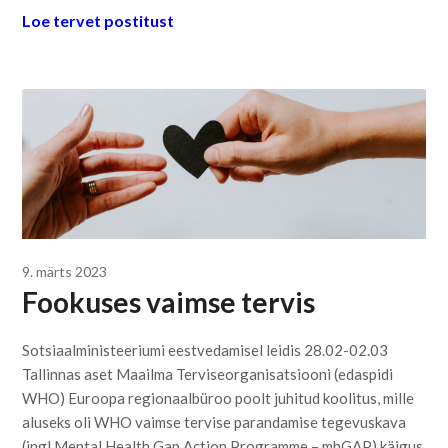
Loe tervet postitust
9. märts 2023
Fookuses vaimse tervis
Sotsiaalministeeriumi eestvedamisel leidis 28.02-02.03
Tallinnas aset Maailma Terviseorganisatsiooni (edaspidi
WHO) Euroopa regionaalbüroo poolt juhitud koolitus, mille
aluseks oli WHO vaimse tervise parandamise tegevuskava
(ingl Mental Health Gap Action Programme – mhGAP) käigus