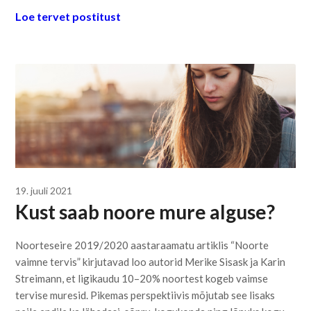
Loe tervet postitust
19. juuli 2021
Kust saab noore mure alguse?
Noorteseire 2019/2020 aastaraamatu artiklis “Noorte
vaimne tervis” kirjutavad loo autorid Merike Sisask ja Karin
Streimann, et ligikaudu 10–20% noortest kogeb vaimse
tervise muresid. Pikemas perspektiivis mõjutab see lisaks