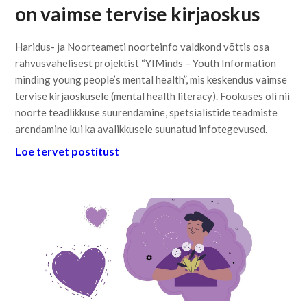
on vaimse tervise kirjaoskus
Haridus- ja Noorteameti noorteinfo valdkond võttis osa
rahvusvahelisest projektist “YIMinds – Youth Information
minding young people’s mental health”, mis keskendus vaimse
tervise kirjaoskusele (mental health literacy). Fookuses oli nii
noorte teadlikkuse suurendamine, spetsialistide teadmiste
arendamine kui ka avalikkusele suunatud infotegevused.
Loe tervet postitust