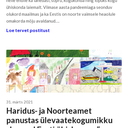
neile endile ka lähedasi, sõpru, kogukonda ning lõpuks kogu
ühiskonda laiemalt. Viimase aasta pandeemiaga seonduv
olukord maailmas ja ka Eestis on noorte vaimsele heaolule
omakorda mõju avaldanud….
Loe tervet postitust
31. märts 2021
Haridus- ja Noorteamet
panustas ülevaatekogumikku