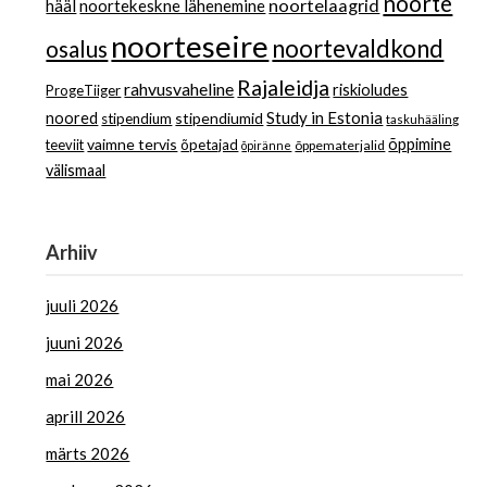
noorte
noortelaagrid
hääl
noortekeskne lähenemine
noorteseire
noortevaldkond
osalus
Rajaleidja
rahvusvaheline
riskioludes
ProgeTiiger
Study in Estonia
noored
stipendiumid
stipendium
taskuhääling
vaimne tervis
õppimine
teeviit
õpetajad
õppematerjalid
õpiränne
välismaal
Arhiiv
juuli 2026
juuni 2026
mai 2026
aprill 2026
märts 2026