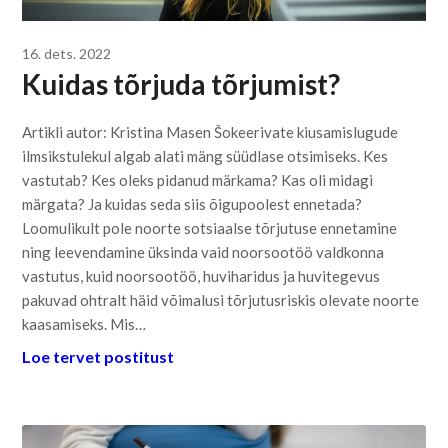
16. dets. 2022
Kuidas tõrjuda tõrjumist?
Artikli autor: Kristina Masen Šokeerivate kiusamislugude
ilmsikstulekul algab alati mäng süüdlase otsimiseks. Kes
vastutab? Kes oleks pidanud märkama? Kas oli midagi
märgata? Ja kuidas seda siis õigupoolest ennetada?
Loomulikult pole noorte sotsiaalse tõrjutuse ennetamine
ning leevendamine üksinda vaid noorsootöö valdkonna
vastutus, kuid noorsootöö, huviharidus ja huvitegevus
pakuvad ohtralt häid võimalusi tõrjutusriskis olevate noorte
kaasamiseks. Mis…
Loe tervet postitust