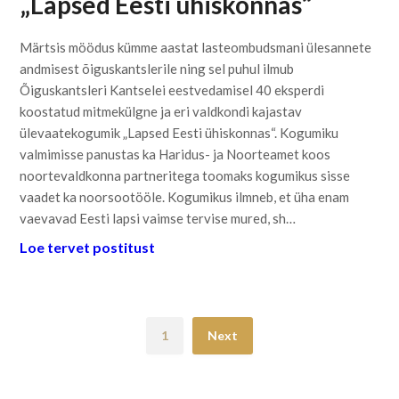
„Lapsed Eesti ühiskonnas“
Märtsis möödus kümme aastat lasteombudsmani ülesannete
andmisest õiguskantslerile ning sel puhul ilmub
Õiguskantsleri Kantselei eestvedamisel 40 eksperdi
koostatud mitmekülgne ja eri valdkondi kajastav
ülevaatekogumik „Lapsed Eesti ühiskonnas“. Kogumiku
valmimisse panustas ka Haridus- ja Noorteamet koos
noortevaldkonna partneritega toomaks kogumikus sisse
vaadet ka noorsootööle. Kogumikus ilmneb, et üha enam
vaevavad Eesti lapsi vaimse tervise mured, sh…
Loe tervet postitust
1
Next