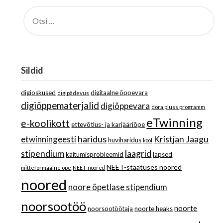
OTSI:
Sildid
digioskused
digitaalne õppevara
digipädevus
digiõppematerjalid
digiõppevara
dora pluss programm
eTwinning
e-koolikott
ettevõtlus- ja karjääriõpe
haridus
Kristjan Jaagu
etwinningeesti
huviharidus
kool
stipendium
laagrid
käitumisprobleemid
lapsed
NEET-staatuses noored
mitteformaalne õpe
NEET-noored
noored
noore õpetlase stipendium
noorsootöö
noorte
noorsootöötaja
noorte heaks