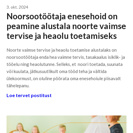
3. okt. 2024
Noorsootöötaja enesehoid on
peamine alustala noorte vaimse
tervise ja heaolu toetamiseks
Noorte vaimse tervise ja heaolu toetamise alustalaks on
noorsootöötaja enda hea vaimne tervis, tasakaalus isiklik- ja
tööelu ning heaolutunne. Selleks, et noori toetada, suunata
või kuulata, jätkusuutlikult oma tööd teha ja vältida
ülekoormust, on oluline pöörata oma enesehoiule piisavalt
tähelepanu.
Loe tervet postitust