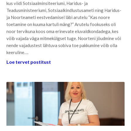
kus viidi Sotsiaalminsiteeriumi, Haridus- ja
Teadusministeeriumi, Sotsiaalkindlustusameti ning Haridus-
ja Noorteameti eestvedamisel läbi arutelu “Kas noore
toetamine on kuuma kartuli mäng?” Arutelu fookuseks oli
noor tervikuna koos oma erinevate eluvaldkondadega, kes
võib vajada väga mitmekülgset tuge. Noorteni jõudmine või
nende vajadustest lähtuva sobiva toe pakkumine võib olla
keeruline….
Loe tervet postitust