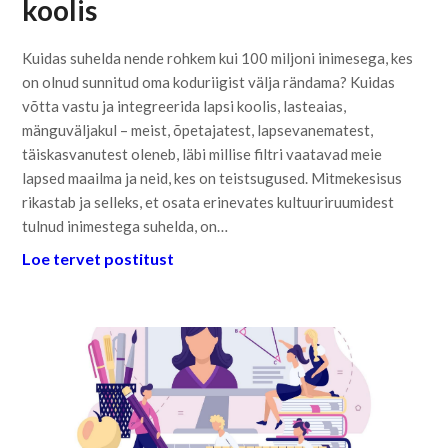
koolis
Kuidas suhelda nende rohkem kui 100 miljoni inimesega, kes
on olnud sunnitud oma koduriigist välja rändama? Kuidas
võtta vastu ja integreerida lapsi koolis, lasteaias,
mänguväljakul – meist, õpetajatest, lapsevanematest,
täiskasvanutest oleneb, läbi millise filtri vaatavad meie
lapsed maailma ja neid, kes on teistsugused. Mitmekesisus
rikastab ja selleks, et osata erinevates kultuuriruumidest
tulnud inimestega suhelda, on…
Loe tervet postitust