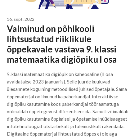
16. sept. 2022
Valminud on põhikooli
lihtsustatud riiklikule
õppekavale vastava 9. klassi
matemaatika digiõpiku I osa
9. klassi matemaatika digiõpik on kaheosaline (II osa
avaldatakse 2023 jaanuaris). Selle juurde kuuluvad
ülesannete kogu ning metoodilised juhised õpetajale. Sama
õppematerjal on ilmunud ka paberkandjal. Interaktiivse
digiõpiku kasutamine koos paberkandjal tööraamatuga
võimaldab õppetegevust diferentseerida. Samuti võimaldab
digiõpiku kasutamine õppimisel ja õpetamisel nüüdisaegset
infotehnoloogiat otstarbekalt ja tulemuslikult rakendada.
Digitaalne õppematerjal lihtsustatud õppes ei ole aga