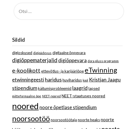
OTSI:
Sildid
digioskused
digitaalne õppevara
digipädevus
digiõppematerjalid
digiõppevara
dora pluss programm
eTwinning
e-koolikott
ettevõtlus- ja karjääriõpe
haridus
Kristjan Jaagu
etwinningeesti
huviharidus
kool
stipendium
laagrid
käitumisprobleemid
lapsed
NEET-staatuses noored
mitteformaalne õpe
NEET-noored
noored
noore õpetlase stipendium
noorsootöö
noorte
noorsootöötaja
noorte heaks