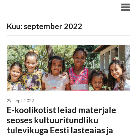
Liigu
Haridus- ja Noorteameti blogi
sisu
juurde
Kuu:
september 2022
29. sept. 2022
E-koolikotist leiad materjale
seoses kultuuritundliku
tulevikuga Eesti lasteaias ja