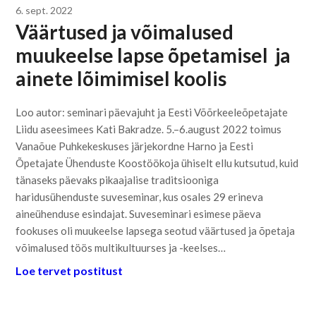
6. sept. 2022
Väärtused ja võimalused
muukeelse lapse õpetamisel ja
ainete lõimimisel koolis
Loo autor: seminari päevajuht ja Eesti Võõrkeeleõpetajate
Liidu aseesimees Kati Bakradze. 5.–6.august 2022 toimus
Vanaõue Puhkekeskuses järjekordne Harno ja Eesti
Õpetajate Ühenduste Koostöökoja ühiselt ellu kutsutud, kuid
tänaseks päevaks pikaajalise traditsiooniga
haridusühenduste suveseminar, kus osales 29 erineva
aineühenduse esindajat. Suveseminari esimese päeva
fookuses oli muukeelse lapsega seotud väärtused ja õpetaja
võimalused töös multikultuurses ja -keelses…
Loe tervet postitust