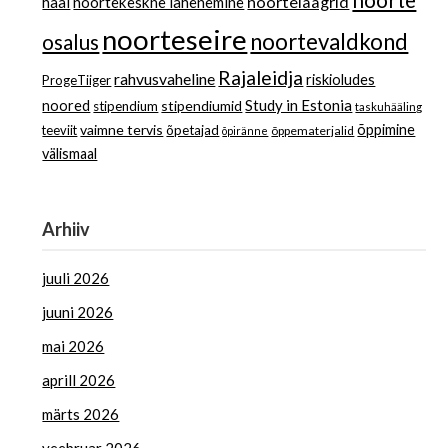
noorte
noortelaagrid
hääl
noortekeskne lähenemine
noorteseire
noortevaldkond
osalus
Rajaleidja
rahvusvaheline
riskioludes
ProgeTiiger
Study in Estonia
noored
stipendiumid
stipendium
taskuhääling
vaimne tervis
õppimine
teeviit
õpetajad
õppematerjalid
õpiränne
välismaal
Arhiiv
juuli 2026
juuni 2026
mai 2026
aprill 2026
märts 2026