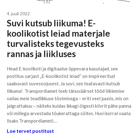
4. juuli 2022
Suvi kutsub liikuma! E-
koolikotist leiad materjale
turvalisteks tegevusteks
rannas ja liikluses
Head E-koolikoti ja digitaalse õppevara kasutajad, see
postitus sarjast „E-koolikotist leiad“ on inspireeritud
saabuvast suvesoojusest. Ja suvi, see teatavasti kutsub
liikuma! Transpordiamet teeb tänuväärset tööd liiklemise
vallas meie teadlikkuse tõstmisega – eriti veel juunis, mis on
jalgrattakuu – näiteks kuidas ikkagi õigesti kiivrit pähe panna
või millega arvestada tõukerattaga sõites. Huvi korral vaata
lisaks Transpordiameti…
Loe tervet postitust