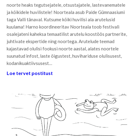
noorte heaks tegutsejatele, otsustajatele, lastevanematele
ja kõikidele huvilistele! Noorteala asub Paide Gümnaasiumi
taga Valli tänaval. Kutsume kõiki huvilisi ala arutelusid
kuulama! Harno koordineeritav Noorteala toob festivali
osalejateni kaheksa temaatilist arutelu koostöös partnerite,
juhtivate ekspertide ning noortega. Arutelude teemad
kajastavad olulisi fookusi noorte aastal, alates noortele
suunatud infost, laste õigustest, huvihariduse olulisusest,
kodanikuaktiivsusest…
Loe tervet postitust