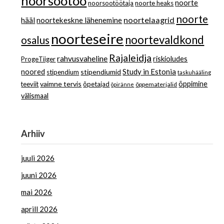
noorsootöö
noorte
noorsootöötaja
noorte heaks
noorte
noortelaagrid
hääl
noortekeskne lähenemine
noorteseire
noortevaldkond
osalus
Rajaleidja
rahvusvaheline
riskioludes
ProgeTiiger
Study in Estonia
noored
stipendiumid
stipendium
taskuhääling
vaimne tervis
õppimine
teeviit
õpetajad
õppematerjalid
õpiränne
välismaal
Arhiiv
juuli 2026
juuni 2026
mai 2026
aprill 2026