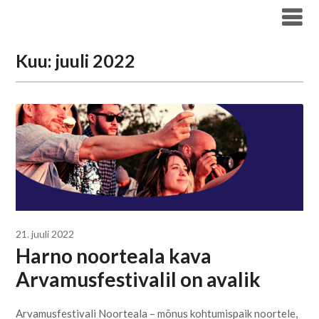
Liigu
Haridus- ja Noorteameti blogi
sisu
juurde
Kuu:
juuli 2022
21. juuli 2022
Harno noorteala kava
Arvamusfestivalil on avalik
Arvamusfestivali Noorteala – mõnus kohtumispaik noortele,