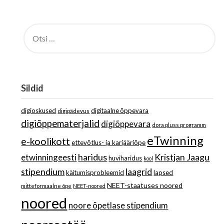
OTSI:
Sildid
digioskused
digitaalne õppevara
digipädevus
digiõppematerjalid
digiõppevara
dora pluss programm
eTwinning
e-koolikott
ettevõtlus- ja karjääriõpe
haridus
Kristjan Jaagu
etwinningeesti
huviharidus
kool
stipendium
laagrid
käitumisprobleemid
lapsed
NEET-staatuses noored
mitteformaalne õpe
NEET-noored
noored
noore õpetlase stipendium