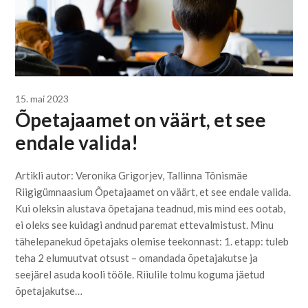
15. mai 2023
Õpetajaamet on väärt, et see
endale valida!
Artikli autor: Veronika Grigorjev, Tallinna Tõnismäe
Riigigümnaasium Õpetajaamet on väärt, et see endale valida.
Kui oleksin alustava õpetajana teadnud, mis mind ees ootab,
ei oleks see kuidagi andnud paremat ettevalmistust. Minu
tähelepanekud õpetajaks olemise teekonnast: 1. etapp: tuleb
teha 2 elumuutvat otsust – omandada õpetajakutse ja
seejärel asuda kooli tööle. Riiulile tolmu koguma jäetud
õpetajakutse…