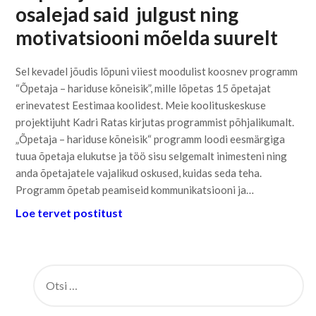
osalejad said julgust ning
motivatsiooni mõelda suurelt
Sel kevadel jõudis lõpuni viiest moodulist koosnev programm
“Õpetaja – hariduse kõneisik”, mille lõpetas 15 õpetajat
erinevatest Eestimaa koolidest. Meie koolituskeskuse
projektijuht Kadri Ratas kirjutas programmist põhjalikumalt.
„Õpetaja – hariduse kõneisik“ programm loodi eesmärgiga
tuua õpetaja elukutse ja töö sisu selgemalt inimesteni ning
anda õpetajatele vajalikud oskused, kuidas seda teha.
Programm õpetab peamiseid kommunikatsiooni ja…
Loe tervet postitust
OTSI: