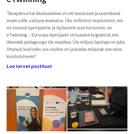
Tänapäeva haridusmaailmas ei ole muutused ja uuendused
enam valik, vaid paratamatus. Üks sellistest muutustest, mis
on toonud õpetajatele ja õpilastele uusi horisonte, on
eTwinning – Euroopa õpetajate virtuaalne kogukond, mis
ühendab pedagooge üle maailma. Üle miljoni õpetaja on juba
liitunud, kuid miks see oluline on ja kuidas mõjutab see meie
koolisüsteemi?
Loe tervet postitust