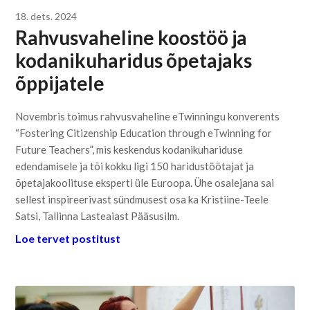
18. dets. 2024
Rahvusvaheline koostöö ja
kodanikuharidus õpetajaks
õppijatele
Novembris toimus rahvusvaheline eTwinningu konverents
“Fostering Citizenship Education through eTwinning for
Future Teachers”, mis keskendus kodanikuhariduse
edendamisele ja tõi kokku ligi 150 haridustöötajat ja
õpetajakoolituse eksperti üle Euroopa. Ühe osalejana sai
sellest inspireerivast sündmusest osa ka Kristiine-Teele
Satsi, Tallinna Lasteaiast Pääsusilm.
Loe tervet postitust