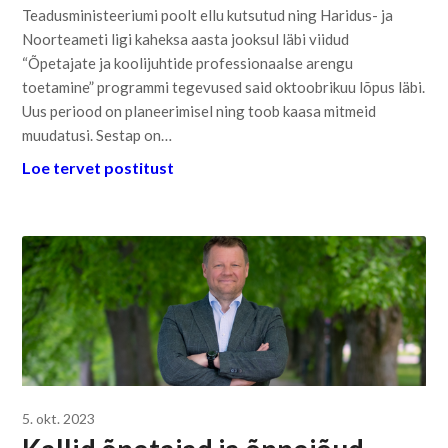
Teadusministeeriumi poolt ellu kutsutud ning Haridus- ja
Noorteameti ligi kaheksa aasta jooksul läbi viidud
“Õpetajate ja koolijuhtide professionaalse arengu
toetamine” programmi tegevused said oktoobrikuu lõpus läbi.
Uus periood on planeerimisel ning toob kaasa mitmeid
muudatusi. Sestap on…
Loe tervet postitust
5. okt. 2023