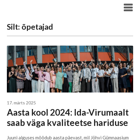
Liigu
Haridus- ja Noorteameti blogi
sisu
juurde
Silt:
õpetajad
17. märts 2025
Aasta kool 2024: Ida-Virumaalt
saab väga kvaliteetse hariduse
Juuni alguses möödub aasta päevast, mil Jõhvi Gümnaasium