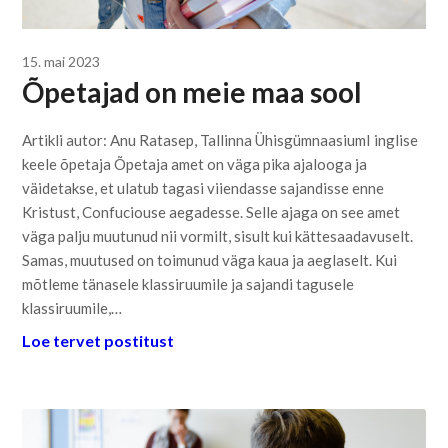
15. mai 2023
Õpetajad on meie maa sool
Artikli autor: Anu Ratasep, Tallinna ÜhisgümnaasiumI inglise
keele õpetaja Õpetaja amet on väga pika ajalooga ja
väidetakse, et ulatub tagasi viiendasse sajandisse enne
Kristust, Confuciouse aegadesse. Selle ajaga on see amet
väga palju muutunud nii vormilt, sisult kui kättesaadavuselt.
Samas, muutused on toimunud väga kaua ja aeglaselt. Kui
mõtleme tänasele klassiruumile ja sajandi tagusele
klassiruumile,…
Loe tervet postitust