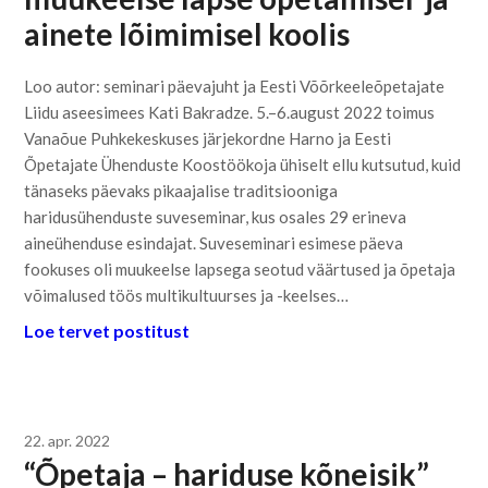
ainete lõimimisel koolis
Loo autor: seminari päevajuht ja Eesti Võõrkeeleõpetajate
Liidu aseesimees Kati Bakradze. 5.–6.august 2022 toimus
Vanaõue Puhkekeskuses järjekordne Harno ja Eesti
Õpetajate Ühenduste Koostöökoja ühiselt ellu kutsutud, kuid
tänaseks päevaks pikaajalise traditsiooniga
haridusühenduste suveseminar, kus osales 29 erineva
aineühenduse esindajat. Suveseminari esimese päeva
fookuses oli muukeelse lapsega seotud väärtused ja õpetaja
võimalused töös multikultuurses ja -keelses…
Loe tervet postitust
22. apr. 2022
“Õpetaja – hariduse kõneisik”