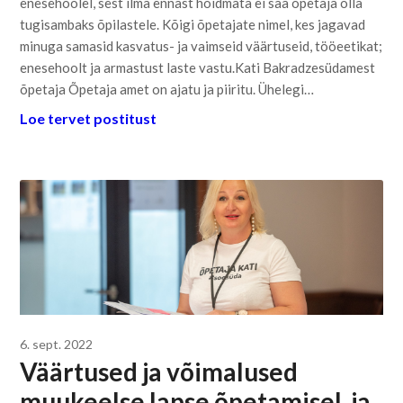
enesehoolel, sest ilma ennast hoidmata ei saa õpetaja olla
tugisambaks õpilastele. Kõigi õpetajate nimel, kes jagavad
minuga samasid kasvatus- ja vaimseid väärtuseid, tööeetikat;
enesehoolt ja armastust laste vastu.Kati Bakradzesüdamest
õpetaja Õpetaja amet on ajatu ja piiritu. Ühelegi…
Loe tervet postitust
6. sept. 2022
Väärtused ja võimalused
muukeelse lapse õpetamisel ja