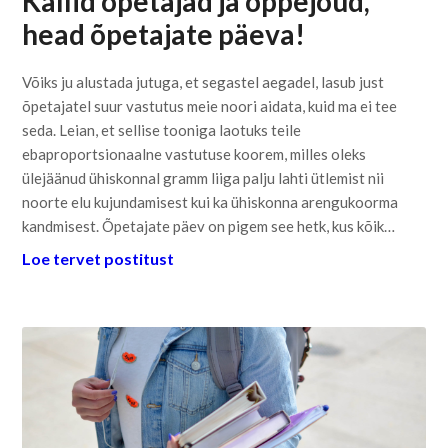
Kallid õpetajad ja õppejõud,
head õpetajate päeva!
Võiks ju alustada jutuga, et segastel aegadel, lasub just
õpetajatel suur vastutus meie noori aidata, kuid ma ei tee
seda. Leian, et sellise tooniga laotuks teile
ebaproportsionaalne vastutuse koorem, milles oleks
ülejäänud ühiskonnal gramm liiga palju lahti ütlemist nii
noorte elu kujundamisest kui ka ühiskonna arengukoorma
kandmisest. Õpetajate päev on pigem see hetk, kus kõik…
Loe tervet postitust