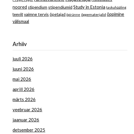
Study in Estonia
noored
stipendiumid
stipendium
taskuhääling
vaimne tervis
õppimine
teeviit
õpetajad
õppematerjalid
õpiränne
välismaal
Arhiiv
juuli 2026
juuni 2026
mai 2026
aprill 2026
märts 2026
veebruar 2026
jaanuar 2026
detsember 2025