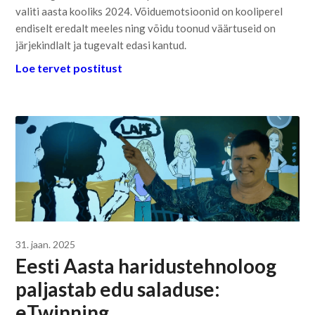
valiti aasta kooliks 2024. Võiduemotsioonid on kooliperel
endiselt eredalt meeles ning võidu toonud väärtuseid on
järjekindlalt ja tugevalt edasi kantud.
Loe tervet postitust
31. jaan. 2025
Eesti Aasta haridustehnoloog
paljastab edu saladuse:
eTwinning