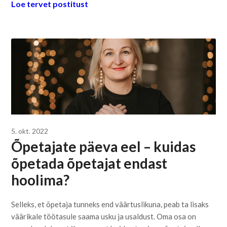
Loe tervet postitust
5. okt. 2022
Õpetajate päeva eel – kuidas
õpetada õpetajat endast
hoolima?
Selleks, et õpetaja tunneks end väärtuslikuna, peab ta lisaks
väärikale töötasule saama usku ja usaldust. Oma osa on