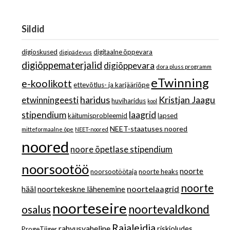
Sildid
digioskused
digitaalne õppevara
digipädevus
digiõppematerjalid
digiõppevara
dora pluss programm
eTwinning
e-koolikott
ettevõtlus- ja karjääriõpe
haridus
Kristjan Jaagu
etwinningeesti
huviharidus
kool
stipendium
laagrid
käitumisprobleemid
lapsed
NEET-staatuses noored
mitteformaalne õpe
NEET-noored
noored
noore õpetlase stipendium
noorsootöö
noorte
noorsootöötaja
noorte heaks
noorte
noortelaagrid
hääl
noortekeskne lähenemine
noorteseire
noortevaldkond
osalus
Rajaleidja
rahvusvaheline
riskioludes
ProgeTiiger