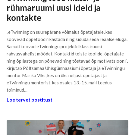
rühmaruumi uusi ideid ja
kontakte
„eTwinning on suurepärane võimalus õpetajatele, kes
soovivad õppetööd rikastada ning siduda seda reaalse eluga.
Samuti toovad eTwinningu projektid klassiruumi
rahvusvahelist mõõdet. Kontaktid teiste koolide, õpetajate
ning õpilastega on põnevad ning tõstavad õpimotivatsiooni“,
kirjutab Põltsamaa Ühisgümnaasiumi õpetaja ja eTwinningu
mentor Marika Viks, kes on üks neljast õpetajast ja
eTwinningu mentorist, kes osales 13.-15. mail Leedus
toiminud…
Loe tervet postitust