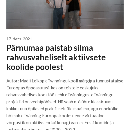
17. dets. 2021
Pärnumaa paistab silma
rahvusvaheliselt aktiivsete
koolide poolest
Autor: Madli Leikop eTwinningu kooli märgiga tunnustatakse
Euroopas õppeasutusi, kes on teistele eeskujuks
rahvusvahelises koostöös ehk eTwinningus. eTwinningu
projektid on veebipõhised. Nii saab n-ö ühte klassiruumi
kokku tuua õpilased praktiliselt üle maailma, aga ennekõike
hõlmab eTwinning Euroopa koole: nende virtuaalne
võrgustik on aktiivsem kui kunagi varem. Eesti koolide ja
lasteaedade hulgas on 2020 – 2022…