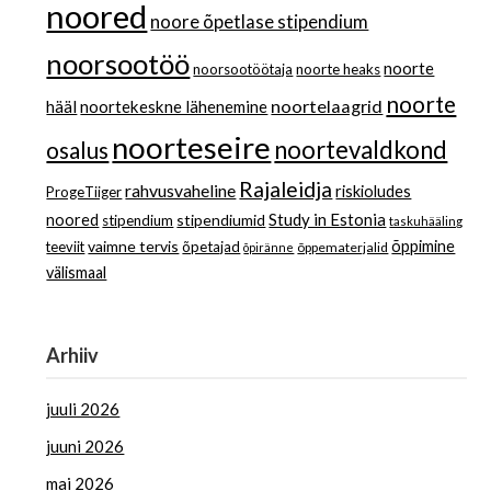
noored
noore õpetlase stipendium
noorsootöö
noorte
noorsootöötaja
noorte heaks
noorte
noortelaagrid
hääl
noortekeskne lähenemine
noorteseire
noortevaldkond
osalus
Rajaleidja
rahvusvaheline
riskioludes
ProgeTiiger
Study in Estonia
noored
stipendiumid
stipendium
taskuhääling
vaimne tervis
õppimine
teeviit
õpetajad
õppematerjalid
õpiränne
välismaal
Arhiiv
juuli 2026
juuni 2026
mai 2026