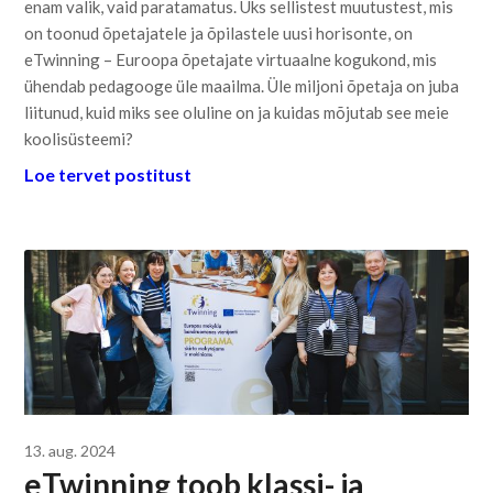
enam valik, vaid paratamatus. Üks sellistest muutustest, mis
on toonud õpetajatele ja õpilastele uusi horisonte, on
eTwinning – Euroopa õpetajate virtuaalne kogukond, mis
ühendab pedagooge üle maailma. Üle miljoni õpetaja on juba
liitunud, kuid miks see oluline on ja kuidas mõjutab see meie
koolisüsteemi?
Loe tervet postitust
13. aug. 2024
eTwinning toob klassi- ja