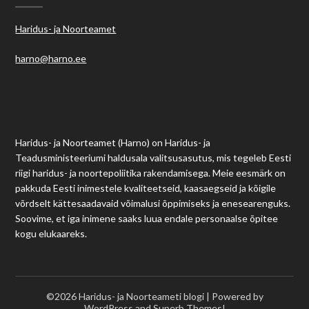
Haridus- ja Noorteamet
harno@harno.ee
Haridus- ja Noorteamet (Harno) on Haridus- ja
Teadusministeeriumi haldusala valitsusasutus, mis tegeleb Eesti
riigi haridus- ja noortepoliitika rakendamisega. Meie eesmärk on
pakkuda Eesti inimestele kvaliteetseid, kaasaegseid ja kõigile
võrdselt kättesaadavaid võimalusi õppimiseks ja enesearenguks.
Soovime, et iga inimene saaks luua endale personaalse õpitee
kogu elukaareks.
©2026 Haridus- ja Noorteameti blogi
| Powered by
WordPress and
Superb Themes!