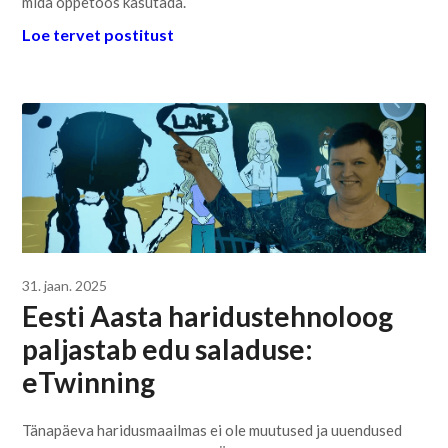
mida õppetöös kasutada.
Loe tervet postitust
31. jaan. 2025
Eesti Aasta haridustehnoloog
paljastab edu saladuse:
eTwinning
Tänapäeva haridusmaailmas ei ole muutused ja uuendused