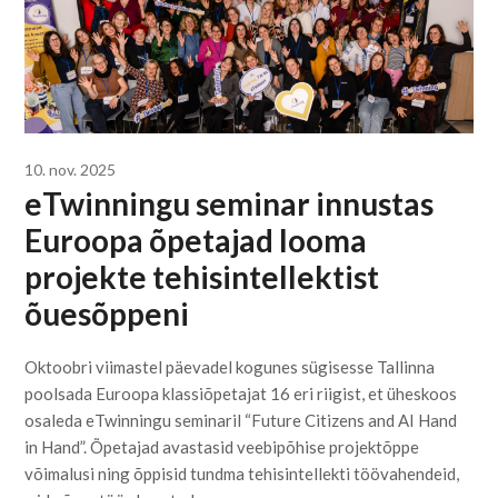
10. nov. 2025
eTwinningu seminar innustas
Euroopa õpetajad looma
projekte tehisintellektist
õuesõppeni
Oktoobri viimastel päevadel kogunes sügisesse Tallinna
poolsada Euroopa klassiõpetajat 16 eri riigist, et üheskoos
osaleda eTwinningu seminaril “Future Citizens and AI Hand
in Hand”. Õpetajad avastasid veebipõhise projektõppe
võimalusi ning õppisid tundma tehisintellekti töövahendeid,