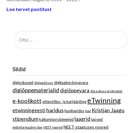
Loe tervet postitust
OTSI:
Sildid
digioskused
digitaalne õppevara
digipädevus
digiõppematerjalid
digiõppevara
dora pluss programm
eTwinning
e-koolikott
ettevõtlus- ja karjääriõpe
haridus
Kristjan Jaagu
etwinningeesti
huviharidus
kool
stipendium
laagrid
käitumisprobleemid
lapsed
NEET-staatuses noored
mitteformaalne õpe
NEET-noored