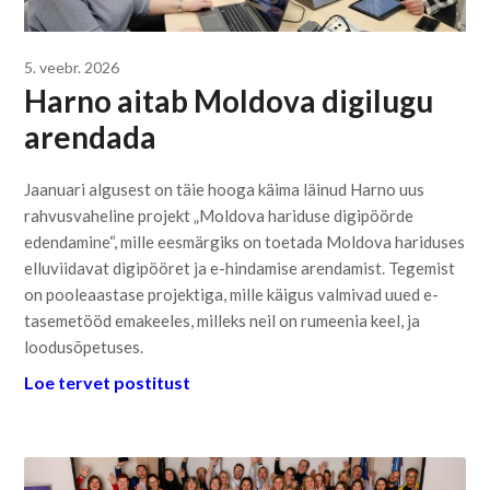
5. veebr. 2026
Harno aitab Moldova digilugu
arendada
Jaanuari algusest on täie hooga käima läinud Harno uus
rahvusvaheline projekt „Moldova hariduse digipöörde
edendamine“, mille eesmärgiks on toetada Moldova hariduses
elluviidavat digipööret ja e-hindamise arendamist. Tegemist
on pooleaastase projektiga, mille käigus valmivad uued e-
tasemetööd emakeeles, milleks neil on rumeenia keel, ja
loodusõpetuses.
Loe tervet postitust