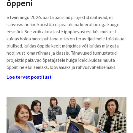
õppeni
eTwinningu 2026. aasta parimad projektid näitavad, et
rahvusvaheline koostöö ei pea olema keeruline ega kauge
eesmärk. See võib alata laste igapäevastest küsimustest:
kuidas hoida merd puhtana, miks on teraviljad meie toidulaual
olulised, kuidas õppida keelt mängides või kuidas märgata
hoolivust oma rühmas ja klassis. Tänavused tunnustatud
projektid pakuvad õpetajatele hulga ideid, kuidas muuta
õppimine elulisemaks, loovamaks ja rahvusvahelisemaks.
Loe tervet postitust