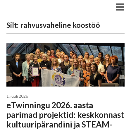
Liigu
Haridus- ja Noorteameti blogi
sisu
juurde
Silt:
rahvusvaheline koostöö
1. juuli 2026
eTwinningu 2026. aasta
parimad projektid: keskkonnast
kultuuripärandini ja STEAM-