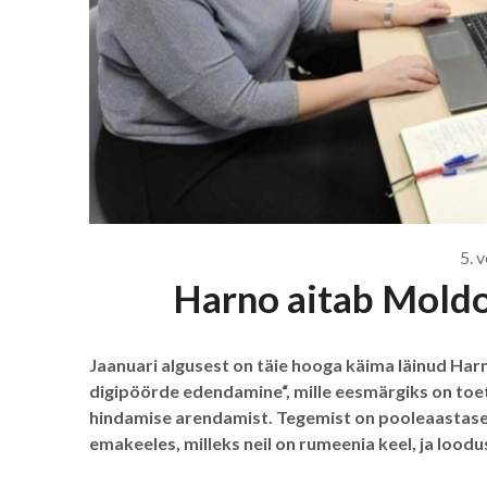
5. 
Harno aitab Moldo
Jaanuari algusest on täie hooga käima läinud Ha
digipöörde edendamine“, mille eesmärgiks on toet
hindamise arendamist. Tegemist on pooleaastase
emakeeles, milleks neil on rumeenia keel, ja lood