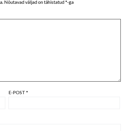
a.
Nõutavad väljad on tähistatud
*
-ga
E-POST
*