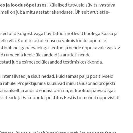
es ja loodusõpetuses
. Külalised tutvusid süvitsi vastava
 meil on juba mitu aastat rakenduses. Ühiselt arutleti e-
ised olid kõigest väga huvitatud, mõtlesid hoolega kaasa ja
ellu viia. Koolituse tulemusena valmis loodusõpetuse
stipõhine igapäevaeluga seotud ja nende õppekavale vastav
 rumeenia keele ülesandeid ja arutleti nende
isestati juba esimesed ülesanded testimiskeskkonda.
 intensiivsed ja sisutihedad, kuid samas palju positiivseid
 rahule. Projektijuhina kuuluvad minu tänusõnad projekti
maalselt ja andsid endast parima, et koolituspäevad igati
ssiteade ja Facebook’i postitus Eestis toimunud õppevisiidi
onia. It was a valuable and very useful experience for us.