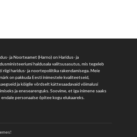
Haridus- ja Noorteamet
harno@harno.ee
dus- ja Noorteamet (Harno) on Haridus- ja
dusministeeriumi haldusala valitsusasutus, mis tegeleb
i riigi haridus- ja noortepoliitika rakendamisega. Meie
märk on pakkuda Eesti inimestele kvaliteetseid,
aegseid ja kõigile võrdselt kättesaadavaid võimalusi
imiseks ja enesearenguks. Soovime, et iga inimene saaks
a endale personaalse õpitee kogu elukaareks.
emes!