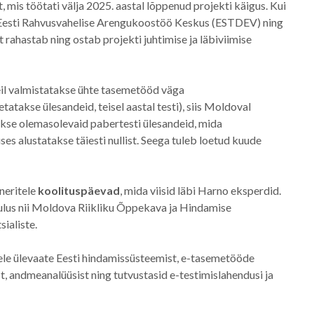
mis töötati välja 2025. aastal lõppenud projekti käigus. Kui
s Eesti Rahvusvahelise Arengukoostöö Keskus (ESTDEV) ning
t rahastab ning ostab projekti juhtimise ja läbiviimise
 meil valmistatakse ühte tasemetööd väga
tatakse ülesandeid, teisel aastal testi), siis Moldoval
takse olemasolevaid pabertesti ülesandeid, mida
es alustatakse täiesti nullist. Seega tuleb loetud kuude
neritele
koolituspäevad
, mida viisid läbi Harno eksperdid.
ulus nii Moldova Riikliku Õppekava ja Hindamise
sialiste.
ele ülevaate Eesti hindamissüsteemist, e-tasemetööde
, andmeanalüüsist ning tutvustasid e-testimislahendusi ja