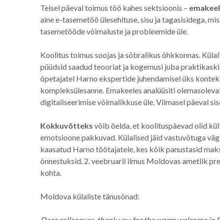
Teisel päeval toimus töö kahes sektsioonis –
emakeel
aine e-tasemetöö ülesehituse, sisu ja tagasisidega, mis
tasemetööde võimaluste ja probleemide üle.
Koolitus toimus soojas ja sõbralikus õhkkonnas. Külal
püüdsid saadud teooriat ja kogemusi juba praktikaski 
õpetajatel Harno ekspertide juhendamisel üks kontek
kompleksülesanne. Emakeeles analüüsiti olemasolevaid
digitaliseerimise võimalikkuse üle. Viimasel päeval s
Kokkuvõtteks
võib öelda, et koolituspäevad olid küll
emotsioone pakkuvad. Külalised jäid vastuvõtuga väga
kaasatud Harno töötajatele, kes kõik panustasid maksi
õnnestuksid. 2. veebruaril ilmus Moldovas ametlik pre
kohta.
Moldova külaliste tänusõnad:
Dear colleagues, thank you for the warm welcome in Est