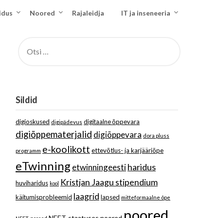
idus
Noored
Rajaleidja
IT ja inseneeria
OTSI:
Sildid
digioskused
digitaalne õppevara
digipädevus
digiõppematerjalid
digiõppevara
dora pluss
e-koolikott
ettevõtlus- ja karjääriõpe
programm
eTwinning
haridus
etwinningeesti
Kristjan Jaagu stipendium
huviharidus
kool
laagrid
käitumisprobleemid
lapsed
mitteformaalne õpe
noored
NEET-staatuses noored