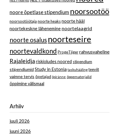
NEET-noored
noorsootöö
noore õpetlase stipendium
noorte hääl
noorsootöötaja
noorte heaks
noortelaagrid
noortekeskne lähenemine
noorteseire
noorte osalus
noortevaldkond
rahvusvaheline
ProgeTiiger
Rajaleidja
riskioludes noored
stipendium
Study in Estonia
stipendiumid
teeviit
taskuhääling
vaimne tervis
õpetajad
õppematerjalid
õpiränne
õppimine välismaal
Arhiiv
juuli 2026
juuni 2026