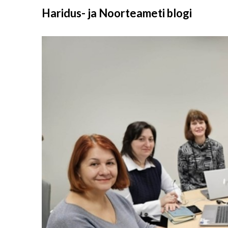
Liigu
Haridus- ja Noorteameti blogi
sisu
juurde