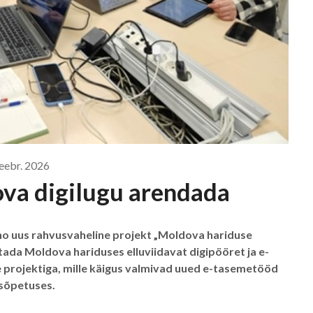
veebr. 2026
va digilugu arendada
rno uus rahvusvaheline projekt „Moldova hariduse
ada Moldova hariduses elluviidavat digipööret ja e-
 projektiga, mille käigus valmivad uued e-tasemetööd
usõpetuses.