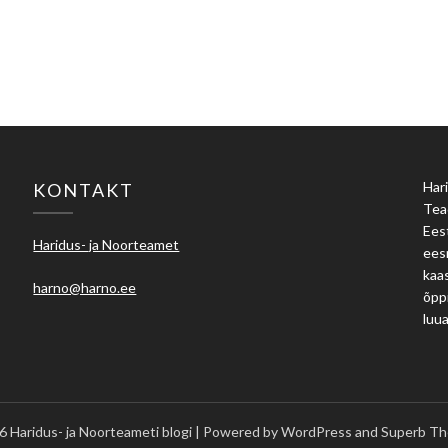
Hari
KONTAKT
Tea
Eest
Haridus- ja Noorteamet
ees
kaas
harno@harno.ee
õpp
luu
 Haridus- ja Noorteameti blogi
| Powered by WordPress and
Superb Th