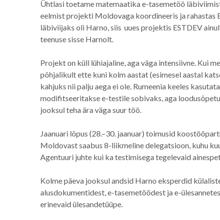
Ühtlasi toetame matemaatika e-tasemetöö läbiviimist, 
eelmist projekti Moldovaga koordineeris ja rahasta
läbiviijaks oli Harno, siis uues projektis ESTDEV ainul
teenuse sisse Harnolt.
Projekt on küll lühiajaline, aga väga intensiivne. Kui
põhjalikult ette kuni kolm aastat (esimesel aastal katse
kahjuks nii palju aega ei ole. Rumeenia keeles kasuta
modifitseeritakse e-testile sobivaks, aga loodusõpetus
jooksul teha ära väga suur töö.
Jaanuari lõpus (28.–30. jaanuar) toimusid koostööpart
Moldovast saabus 8-liikmeline delegatsioon, kuhu ku
Agentuuri juhte kui ka testimisega tegelevaid ainespet
Kolme päeva jooksul andsid Harno eksperdid külalist
alusdokumentidest, e-tasemetöödest ja e-ülesannetest
erinevaid ülesandetüüpe.