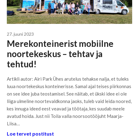
27. juuni 2023
Merekonteinerist mobiilne
noortekeskus – tehtav ja
tehtud!
Artikli autor: Airi Park Ühes arutelus tehakse nalja, et tuleks
luua noortekeskus konteinerisse. Samal ajal teises piirkonnas
on see idee juba teostamisel. See näitab, et ükski idee ei ole
liiga ulmeline noortevaldkonna jaoks, tuleb vaid leida noored,
kes innuga ideed eest veavad ja töötaja, kes suudab meele
avatud hoida. Just nii Toila valla noorsootööjuht Maarja-
Liisa…
Loe tervet postitust