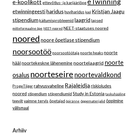
eTwinning
e-koolikott
ettevõtlus- ja karjääriõpe
haridus
Kristjan Jaagu
etwinningeesti
huviharidus
kool
stipendium
laagrid
käitumisprobleemid
lapsed
NEET-staatuses noored
mitteformaalne õpe
NEET-noored
noored
noore õpetlase stipendium
noorsootöö
noorte
noorsootöötaja
noorte heaks
noorte
noortelaagrid
hääl
noortekeskne lähenemine
noorteseire
noortevaldkond
osalus
Rajaleidja
rahvusvaheline
riskioludes
ProgeTiiger
Study in Estonia
noored
stipendiumid
stipendium
taskuhääling
vaimne tervis
õppimine
teeviit
õpetajad
õppematerjalid
õpiränne
välismaal
Arhiiv