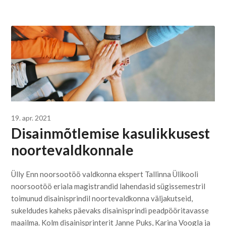
19. apr. 2021
Disainmõtlemise kasulikkusest
noortevaldkonnale
Ülly Enn noorsootöö valdkonna ekspert Tallinna Ülikooli
noorsootöö eriala magistrandid lahendasid sügissemestril
toimunud disainisprindil noortevaldkonna väljakutseid,
sukeldudes kaheks päevaks disainisprindi peadpööritavasse
maailma. Kolm disainisprinterit Janne Puks, Karina Voogla ja