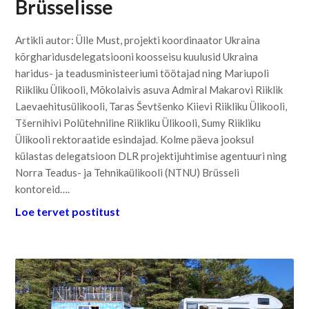
Brüsselisse
Artikli autor: Ülle Must, projekti koordinaator Ukraina
kõrgharidusdelegatsiooni koosseisu kuulusid Ukraina
haridus- ja teadusministeeriumi töötajad ning Mariupoli
Riikliku Ülikooli, Mõkolaivis asuva Admiral Makarovi Riiklik
Laevaehitusülikooli, Taras Ševtšenko Kiievi Riikliku Ülikooli,
Tšernihivi Polütehniline Riikliku Ülikooli, Sumy Riikliku
Ülikooli rektoraatide esindajad. Kolme päeva jooksul
külastas delegatsioon DLR projektijuhtimise agentuuri ning
Norra Teadus- ja Tehnikaülikooli (NTNU) Brüsseli
kontoreid….
Loe tervet postitust