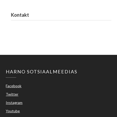
Kontakt
Haridus- ja Noorteamet
harno@harno.ee
HARNO SOTSIAALMEEDIAS
Facebook
Twitter
Instagram
Youtube