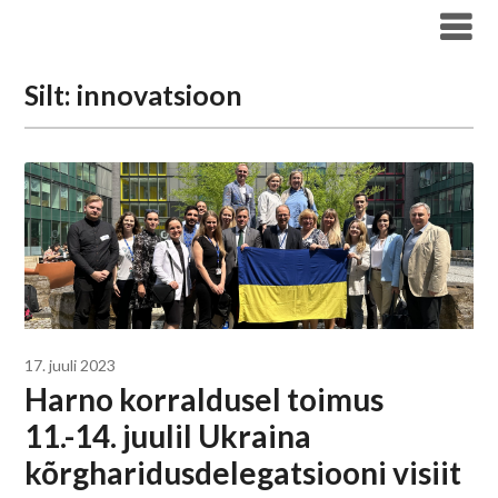
Liigu
Haridus- ja Noorteameti blogi
sisu
juurde
Silt:
innovatsioon
17. juuli 2023
Harno korraldusel toimus
11.-14. juulil Ukraina
kõrgharidusdelegatsiooni visiit