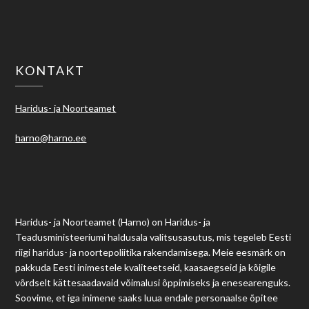
KONTAKT
Haridus- ja Noorteamet
harno@harno.ee
Haridus- ja Noorteamet (Harno) on Haridus- ja
Teadusministeeriumi haldusala valitsusasutus, mis tegeleb Eesti
riigi haridus- ja noortepoliitika rakendamisega. Meie eesmärk on
pakkuda Eesti inimestele kvaliteetseid, kaasaegseid ja kõigile
võrdselt kättesaadavaid võimalusi õppimiseks ja enesearenguks.
Soovime, et iga inimene saaks luua endale personaalse õpitee