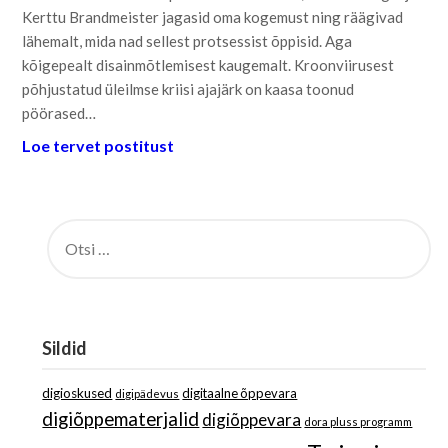
Kerttu Brandmeister jagasid oma kogemust ning räägivad
lähemalt, mida nad sellest protsessist õppisid. Aga
kõigepealt disainmõtlemisest kaugemalt. Kroonviirusest
põhjustatud üleilmse kriisi ajajärk on kaasa toonud
pöörased…
Loe tervet postitust
OTSI:
Sildid
digioskused
digitaalne õppevara
digipädevus
digiõppematerjalid
digiõppevara
dora pluss programm