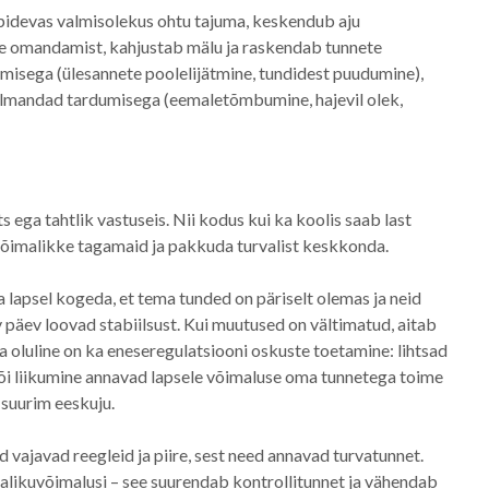
n pidevas valmisolekus ohtu tajuma, keskendub aju
ste omandamist, kahjustab mälu ja raskendab tunnete
isega (ülesannete poolelijätmine, tundidest puudumine),
, kolmandad tardumisega (eemaletõmbumine, hajevil olek,
ts ega tahtlik vastuseis. Nii kodus kui ka koolis saab last
võimalikke tagamaid ja pakkuda turvalist keskkonda.
 lapsel kogeda, et tema tunded on päriselt olemas ja neid
av päev loovad stabiilsust. Kui muutused on vältimatud, aitab
ga oluline on ka eneseregulatsiooni oskuste toetamine: lihtsad
õi liikumine annavad lapsele võimaluse oma tunnetega toime
 suurim eeskuju.
ed vajavad reegleid ja piire, sest need annavad turvatunnet.
valikuvõimalusi – see suurendab kontrollitunnet ja vähendab