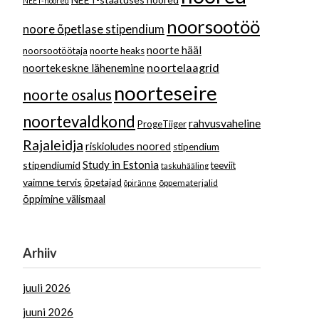
NEET-noored
noorsootöö
noore õpetlase stipendium
noorte hääl
noorsootöötaja
noorte heaks
noortelaagrid
noortekeskne lähenemine
noorteseire
noorte osalus
noortevaldkond
rahvusvaheline
ProgeTiiger
Rajaleidja
riskioludes noored
stipendium
Study in Estonia
stipendiumid
teeviit
taskuhääling
vaimne tervis
õpetajad
õppematerjalid
õpiränne
õppimine välismaal
Arhiiv
juuli 2026
juuni 2026