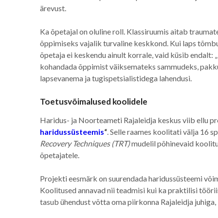
ärevust.
Ka õpetajal on oluline roll. Klassiruumis aitab traumat
õppimiseks vajalik turvaline keskkond. Kui laps tõmbub
õpetaja ei keskendu ainult korrale, vaid küsib endalt: 
kohandada õppimist väiksemateks sammudeks, pakkud
lapsevanema ja tugispetsialistidega lahendusi.
Toetusvõimalused koolidele
Haridus- ja Noorteameti Rajaleidja keskus viib ellu p
haridussüsteemis
“
. Selle raames koolitati välja 16 sp
Recovery Techniques (TRT)
mudelil põhinevaid koolitus
õpetajatele.
Projekti eesmärk on suurendada haridussüsteemi või
Koolitused annavad nii teadmisi kui ka praktilisi tööri
tasub ühendust võtta oma piirkonna Rajaleidja juhiga,