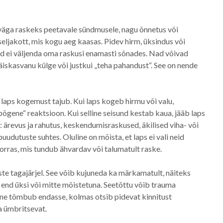
äga raskeks peetavale sündmusele, nagu õnnetus või
eljakott, mis kogu aeg kaasas. Pidev hirm, üksindus või
sed ei väljenda oma raskusi enamasti sõnades. Nad võivad
kasvanu külge või justkui „teha pahandust“. See on nende
as laps kogemust tajub. Kui laps kogeb hirmu või valu,
õgene“ reaktsioon. Kui selline seisund kestab kaua, jääb laps
d: ärevus ja rahutus, keskendumisraskused, äkilised viha- või
uudutuste suhtes. Oluline on mõista, et laps ei vali neid
korras, mis tundub ähvardav või talumatult raske.
ste tagajärjel. See võib kujuneda ka märkamatult, näiteks
end üksi või mitte mõistetuna. Seetõttu võib trauma
eine tõmbub endasse, kolmas otsib pidevat kinnitust
da ümbritsevat.