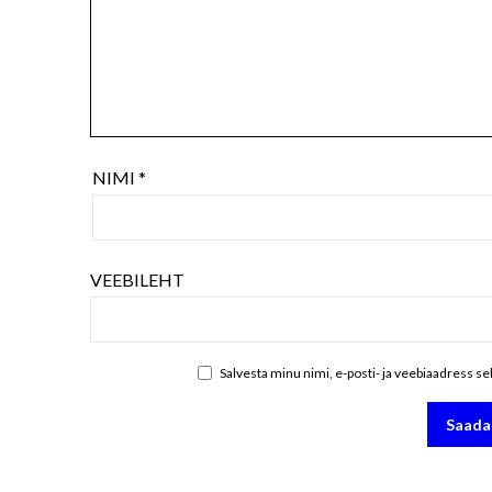
NIMI
*
VEEBILEHT
Salvesta minu nimi, e-posti- ja veebiaadress s