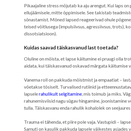
Pikaajaline stress mõjutab ka aju arengut. Kui laps o
ellujäämisele, mitte õppimisele. See takistab teadmi
sõnastamist. Mõned lapsed reageerivad ohule põgenem
teised võitlusega (impulsiivsus, agressiivsus, trots)
dissotsiatsioon).
Kuidas saavad täiskasvanud last toetada?
Oluline on mõista, et lapse käitumine ei pruugi olla tro
aidata, kui täiskasvanud oskavad märgata käitumise 
Vanema roll on pakkuda mõistmist ja empaatiat – lasta
võetakse tõsiselt. Turvalised rutiinid ja etteennustat
lapsele
rahulikult selgitamine
, mis toimub ja miks. Vä
rahunemisviisid nagu sügav hingamine, joonistamine v
tulla. Täiskasvanu enda rahulik kohalolek on seejuures
Trauma ei tähenda, et piire pole vaja. Vastupidi – laps
Samuti on kasulik pakkuda lapsele väikestes asjades 