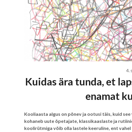
4. 
Kuidas ära tunda, et la
enamat kui
Kooliaasta algus on põnev ja ootusi täis, kuid see
kohaneb uute õpetajate, klassikaaslaste ja rutiin
koolirütmiga võib olla lastele keeruline, ent va