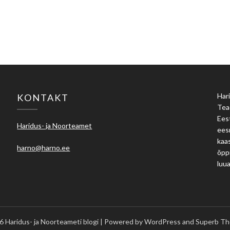
Hari
KONTAKT
Tea
Eest
Haridus- ja Noorteamet
ees
kaas
harno@harno.ee
õpp
luu
 Haridus- ja Noorteameti blogi
| Powered by WordPress and
Superb Th