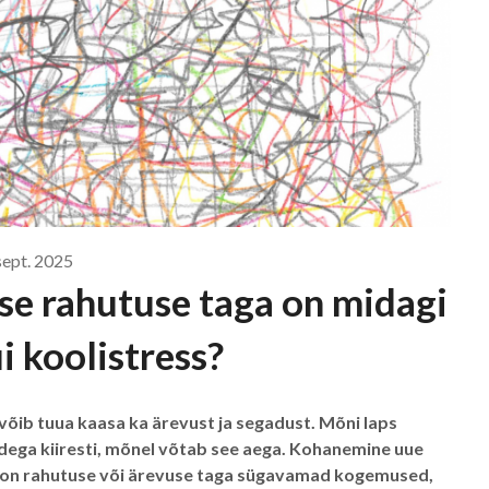
sept. 2025
pse rahutuse taga on midagi
 koolistress?
 võib tuua kaasa ka ärevust ja segadust. Mõni laps
idega kiiresti, mõnel võtab see aega. Kohanemine uue
hel on rahutuse või ärevuse taga sügavamad kogemused,