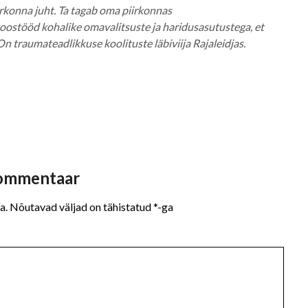
irkonna juht. Ta tagab oma piirkonnas
ostööd kohalike omavalitsuste ja haridusasutustega, et
n traumateadlikkuse koolituste läbiviija Rajaleidjas.
kommentaar
a.
Nõutavad väljad on tähistatud
*
-ga