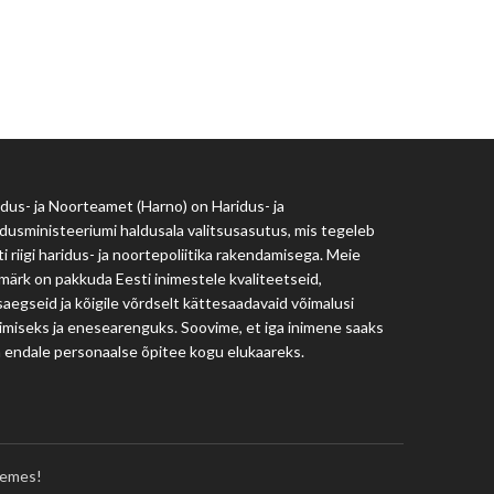
Haridus- ja Noorteamet
harno@harno.ee
dus- ja Noorteamet (Harno) on Haridus- ja
dusministeeriumi haldusala valitsusasutus, mis tegeleb
i riigi haridus- ja noortepoliitika rakendamisega. Meie
märk on pakkuda Eesti inimestele kvaliteetseid,
aegseid ja kõigile võrdselt kättesaadavaid võimalusi
imiseks ja enesearenguks. Soovime, et iga inimene saaks
a endale personaalse õpitee kogu elukaareks.
emes!