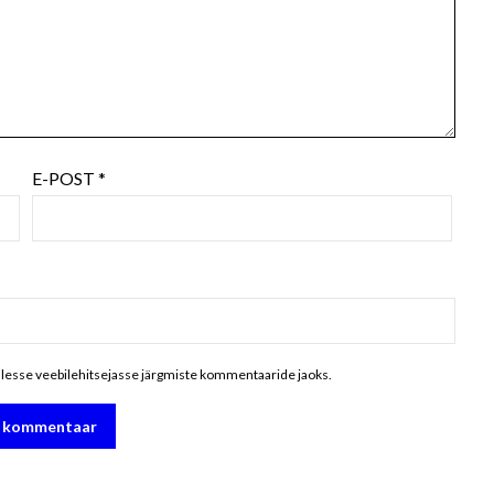
E-POST
*
ellesse veebilehitsejasse järgmiste kommentaaride jaoks.