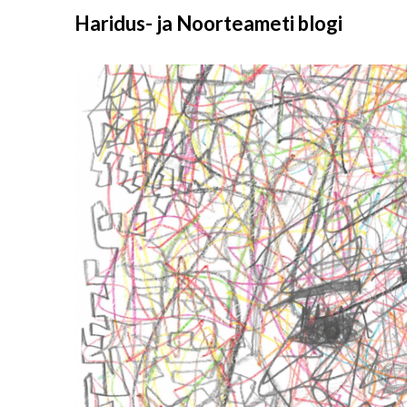
Liigu
Haridus- ja Noorteameti blogi
sisu
juurde