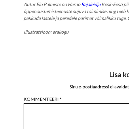
Autor
Elo Palmiste
on Harno
Rajaleidja
Kesk-Eesti pi
õppenõustamisteenuste sujuva toimimise ning teeb ko
pakkuda lastele ja peredele parimat võimalikku tuge. O
Illustratsioon: erakogu
Lisa 
Sinu e-postiaadressi ei avaldat
KOMMENTEERI
*