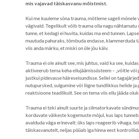
mis vajavad täiskasvanu mõistmist.
Kui me kuuleme sõna trauma, mõtleme sageli mõnele v
vägivald. Tegelikult võib trauma olla nagu nähtamatu s
tunne, et kedagi ei huvita, kuidas ma end tunnen. Lap
muutuda pahuraks, tõmbuda endasse, klammerduda täis
viis anda märku, et miski on üle jõu käiv.
Trauma ei ole ainult see, mis juhtus, vaid ka see, kuid
aktiveerub tema keha ellujäämissüsteem – „võitle või p
justkui pidevasse häireseisundisse. Sellel on tagajärje
nutupursked, sulgumine või liigne tundlikkus helide ja p
reaktsioone teadlikult. See on tema viis ellu jääda olu
Trauma ei teki ainult suurte ja silmatorkavate sündmu
korduvate väikeste kogemuste mõjul, kus laps tunneb 
avalduda väga erinevalt: üks laps reageerib vihaga, t
täiskasvanutelt, neljas püüab iga hinna eest kontrolli