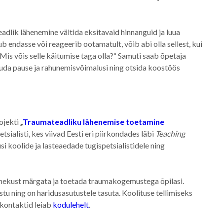
eadlik lähenemine vältida eksitavaid hinnanguid ja luua
 endasse või reageerib ootamatult, võib abi olla sellest, kui
„Mis võis selle käitumise taga olla?“ Samuti saab õpetaja
a pause ja rahunemisvõimalusi ning otsida koostöös
rojekti
„
Traumateadliku lähenemise toetamine
etsialisti, kes viivad Eesti eri piirkondades läbi
Teaching
i koolide ja lasteaedade tugispetsialistidele ning
mekust märgata ja toetada traumakogemustega õpilasi.
istu ning on haridusasutustele tasuta. Koolituse tellimiseks
 kontaktid leiab
kodulehelt
.