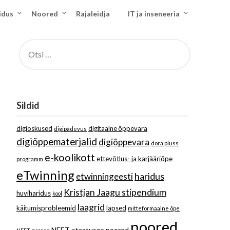
idus
Noored
Rajaleidja
IT ja inseneeria
OTSI:
Sildid
digioskused
digitaalne õppevara
digipädevus
digiõppematerjalid
digiõppevara
dora pluss
e-koolikott
ettevõtlus- ja karjääriõpe
programm
eTwinning
haridus
etwinningeesti
Kristjan Jaagu stipendium
huviharidus
kool
laagrid
käitumisprobleemid
lapsed
mitteformaalne õpe
noored
NEET-staatuses noored