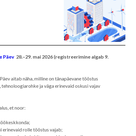
e Päev
28.–29. mai 2026 (registreerimine algab 9.
Päev aitab näha, milline on tänapäevane tööstus
s, tehnoloogiarohke ja väga erinevaid oskusi vajav
lus, et noor:
 töökeskkonda;
ui erinevaid rolle tööstus vajab;