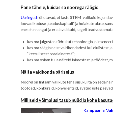
Pane tähele, kuidas sa noorega räägid
Uuringud
rõhutavad, et laste STEM-valikuid kujundav
loovad koduse „teaduskapitali” ja hoiakute aluse, sam
enesehinnangut ja erialavalikuid, sageli teadvustamat
kas ma julgustan tüdrukut tehnoloogia ja inseneer
kas ma räägin neist valdkondadest kui elulistest ja
“keerulistest reaalainetest”;
kas ma oskan tuua näiteid inimestest ja töödest, 
Näita valdkonda päriselus
Noorel on lihtsam valikute teha siis, kui ta on seda n
töötoad, konkursid, konverentsid, avatud uste päevad
Milliseid võimalusi tasub nüüd ja kohe kasut
Kampaania “Juhi 