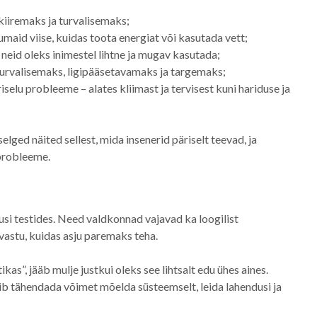
i kiiremaks ja turvalisemaks;
maid viise, kuidas toota energiat või kasutada vett;
t neid oleks inimestel lihtne ja mugav kasutada;
 turvalisemaks, ligipääsetavamaks ja targemaks;
selu probleeme – alates kliimast ja tervisest kuni hariduse ja
elged näited sellest, mida insenerid päriselt teevad, ja
u probleeme.
musi testides. Need valdkonnad vajavad ka loogilist
 vastu, kuidas asju paremaks teha.
kas”, jääb mulje justkui oleks see lihtsalt edu ühes aines.
õib tähendada võimet mõelda süsteemselt, leida lahendusi ja