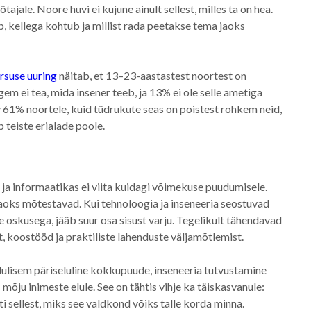
ajale. Noore huvi ei kujune ainult sellest, milles ta on hea.
, kellega kohtub ja millist rada peetakse tema jaoks
rsuse uuring
näitab, et 13–23-aastastest noortest on
em ei tea, mida insener teeb, ja 13% ei ole selle ametiga
v 61% noortele, kuid tüdrukute seas on poistest rohkem neid,
b teiste erialade poole.
a informaatikas ei viita kuidagi võimekuse puudumisele.
aoks mõtestavad. Kui tehnoloogia ja inseneeria seostuvad
 oskusega, jääb suur osa sisust varju. Tegelikult tähendavad
 koostööd ja praktiliste lahenduste väljamõtlemist.
olulisem päriseluline kokkupuude, inseneeria tutvustamine
 mõju inimeste elule. See on tähtis vihje ka täiskasvanule:
lti sellest, miks see valdkond võiks talle korda minna.