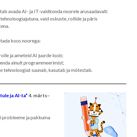
tab avada AI- ja IT-valdkonda noorele arusaadavalt:
tehnoloogiajutuna, vaid oskuste, rollide ja päris
tena.
utada koos noorega:
 rolle ja ameteid AI juurde loob;
ähenda ainult programmeerimist;
ne tehnoloogiat suunab, kasutab ja mõtestab.
ule ja AI-ta”
4. märts
–
si probleeme ja pakkuma