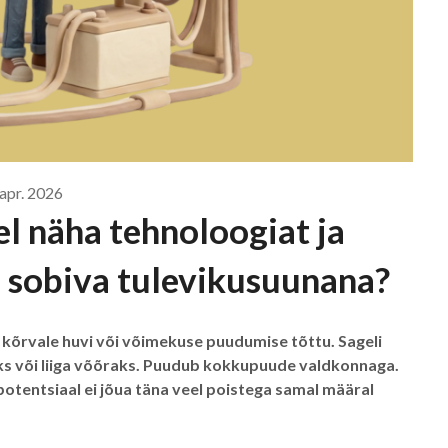
 apr. 2026
l näha tehnoloogiat ja
s sobiva tulevikusuunana?
t kõrvale huvi või võimekuse puudumise tõttu. Sageli
iseks või liiga võõraks. Puudub kokkupuude valdkonnaga.
e potentsiaal ei jõua täna veel poistega samal määral