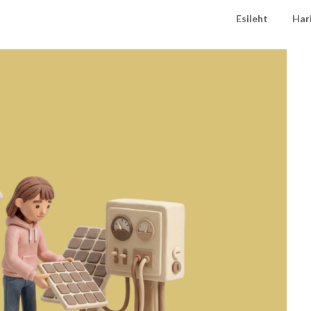
Esileht
Har