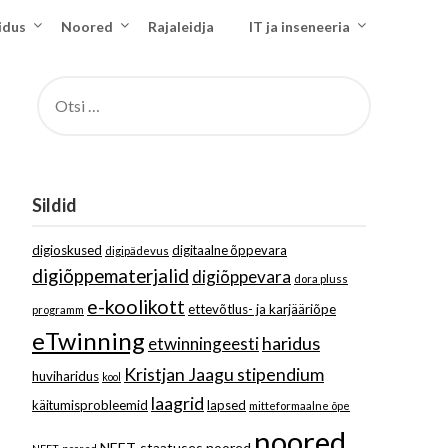
idus
Noored
Rajaleidja
IT ja inseneeria
OTSI:
Sildid
digioskused
digitaalne õppevara
digipädevus
digiõppematerjalid
digiõppevara
dora pluss
e-koolikott
ettevõtlus- ja karjääriõpe
programm
eTwinning
haridus
etwinningeesti
Kristjan Jaagu stipendium
huviharidus
kool
laagrid
käitumisprobleemid
lapsed
mitteformaalne õpe
noored
NEET-staatuses noored