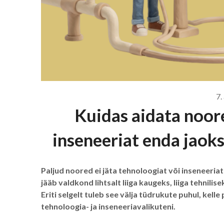
7.
Kuidas aidata noore
inseneeriat enda jaok
Paljud noored ei jäta tehnoloogiat või inseneeria
jääb valdkond lihtsalt liiga kaugeks, liiga tehnil
Eriti selgelt tuleb see välja tüdrukute puhul, kell
tehnoloogia- ja inseneeriavalikuteni.