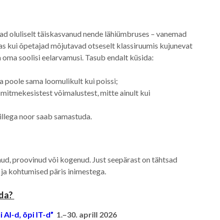
ad oluliselt täiskasvanud nende lähiümbruses – vanemad
as kui õpetajad mõjutavad otseselt klassiruumis kujunevat
a oma soolisi eelarvamusi. Tasub endalt küsida:
ia poole sama loomulikult kui poissi;
 mitmekesistest võimalustest, mitte ainult kui
millega noor saab samastuda.
äinud, proovinud või kogenud. Just seepärast on tähtsad
 ja kohtumised päris inimestega.
ada?
AI-d, õpi IT-d”
1.–30. aprill 2026