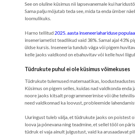
See on oluline küsimus nii lapsevanemale kui haridustööt
Sama palju mõjutab teda see, mida ta enda ümber näeb
loomulikuks.
Harno tellitud
2025. aasta inseneeriahariduse populaa
inseneriametist teadlikud vaid 38%. Samal ajal 43% pig
üldse kursis. Inseneeria tundub väga või pigem huvita
kelle jaoks valdkond on ebahuvitav või kelle huvi liigu
Tüdrukute puhul ei ole küsimus võimekuses
Tüdrukute tulemused matemaatikas, loodusteadustes j
Küsimus on pigem selles, kuidas nad valdkonda enda j
noore jaoks kitsalt programmeerimise või ühe tehnilise
need valdkonnad ka loovust, probleemide lahendamist,
Uuringust tuleb välja, et tüdrukute jaoks on poistest 
loova ja põnevana ning teadmine, et sellel tööl on päris
tüdruk ei vaja ainult julgustust, vaid ka arusaadavat pi