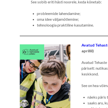
See sobib eriti hästi noorele, keda kõnetab:
probleemide lahendamine;
oma idee väljamõtlemine;
tehnoloogia praktiline kasutamine.
Avatud Tehast
aprillil)
Avatud Tehaste 
päriselt: nutika
keskkond.
See on hea võima
näeks päris
saaks aru, k