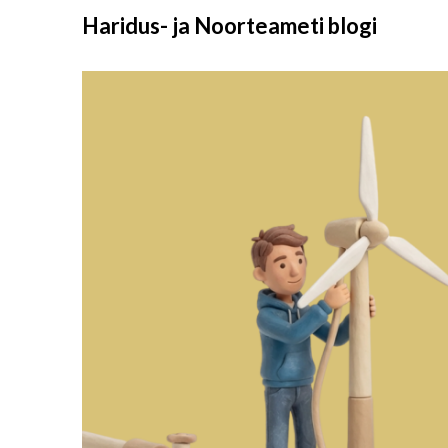
Liigu
Haridus- ja Noorteameti blogi
sisu
juurde