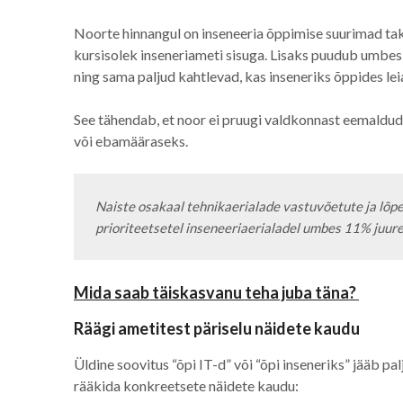
Noorte hinnangul on inseneeria õppimise suurimad tak
kursisolek inseneriameti sisuga. Lisaks puudub umbe
ning sama paljud kahtlevad, kas inseneriks õppides le
See tähendab, et noor ei pruugi valdkonnast eemalduda
või ebamääraseks.
Naiste osakaal tehnikaerialade vastuvõetute ja lõpe
prioriteetsetel inseneeriaerialadel umbes 11% juures
Mida saab täiskasvanu teha juba täna?
Räägi ametitest päriselu näidete kaudu
Üldine soovitus “õpi IT-d” või “õpi inseneriks” jääb pa
rääkida konkreetsete näidete kaudu: