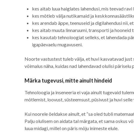
kes aitab luua haiglates lahendusi, mis teevad rav
kes mõtleb välja nutikamaid ja keskkonnasäästliku
kes arendab äppe, teenuseid ja digilahendusi nii, e
kes aitab muuta linnaruumi, transporti ja hooneid
kes kasutab tehnoloogiat selleks, et lahendada päri
igapäevaelu mugavuseni.
Noorte vastustest tuleb välja, et huvi kasvatavad just s
võimalus näha, kuidas nad lahendavad olulisi pärisel
Märka tugevusi, mitte ainult hindeid
Tehnoloogia ja inseneeria ei vaja ainult tugevaid tule
mõtlemist, loovust, süsteemsust, püsivust ja huvi selle
Kui noorele öeldakse ainult, et “sa oled tubli matemaati
Palju olulisem on aidata tal märgata, et sama oskus v
luua midagi, millel on päris mõju inimeste elule.