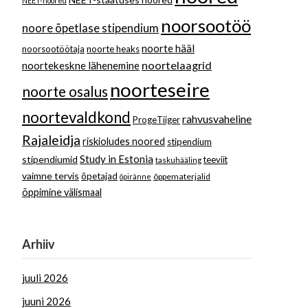
NEET-noored
noorsootöö
noore õpetlase stipendium
noorte hääl
noorsootöötaja
noorte heaks
noortelaagrid
noortekeskne lähenemine
noorteseire
noorte osalus
noortevaldkond
rahvusvaheline
ProgeTiiger
Rajaleidja
riskioludes noored
stipendium
Study in Estonia
stipendiumid
teeviit
taskuhääling
vaimne tervis
õpetajad
õppematerjalid
õpiränne
õppimine välismaal
Arhiiv
juuli 2026
juuni 2026