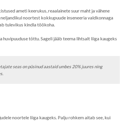
istused ameti keerukus, reaalainete suur maht ja vähene
s neljandikul noortest kokkupuude inseneeria valdkonnaga
iab tulevikus kindla töökoha.
 huvipuuduse tõttu. Sageli jääb teema lihtsalt liiga kaugeks
tajate seas on püsinud aastaid umbes 20% juures ning 
.  
ljudele noortele liiga kaugeks. Palju rohkem aitab see, kui