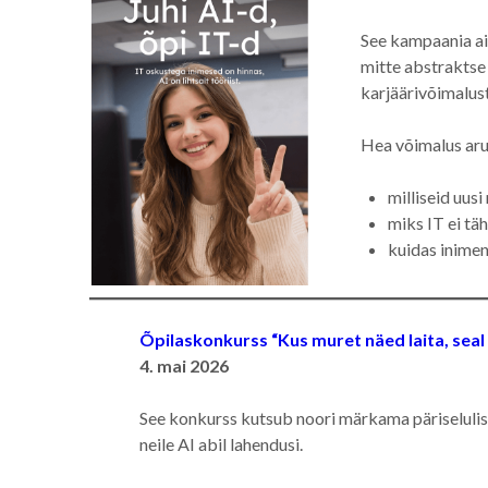
See kampaania ai
mitte abstraktse 
karjäärivõimalus
Hea võimalus ar
milliseid uusi
miks IT ei t
kuidas inime
Õpilaskonkurss “Kus muret näed laita, seal t
4. mai 2026
See konkurss kutsub noori märkama päriseluli
neile AI abil lahendusi.