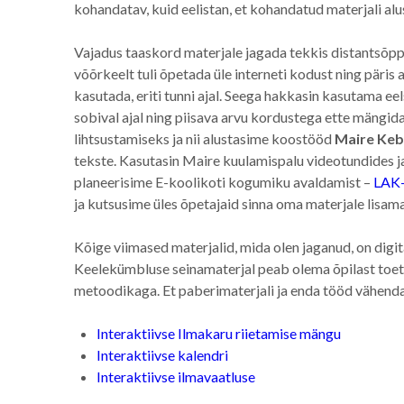
kohandatav, kuid eelistan, et kohandatud materjali alu
Vajadus taaskord materjale jagada tekkis distantsõppe
võõrkeelt tuli õpetada üle interneti kodust ning päris a
kasutada, eriti tunni ajal. Seega hakkasin kasutama ee
sobival ajal ning piisava arvu kordustega ette mängida
lihtsustamiseks ja nii alustasime koostööd
Maire Keb
tekste. Kasutasin Maire kuulamispalu videotundides j
planeerisime E-koolikoti kogumiku avaldamist –
LAK-
ja kutsusime üles õpetajaid sinna oma materjale lisam
Kõige viimased materjalid, mida olen jaganud, on digi
Keelekümbluse seinamaterjal peab olema õpilast toeta
metoodikaga. Et paberimaterjali ja enda tööd vähendad
Interaktiivse Ilmakaru riietamise mängu
Interaktiivse kalendri
Interaktiivse ilmavaatluse