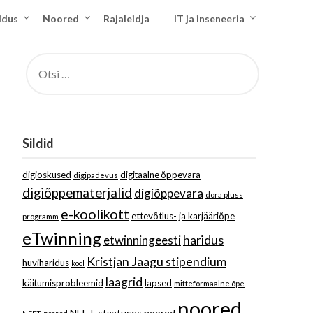
idus
Noored
Rajaleidja
IT ja inseneeria
OTSI:
Sildid
digioskused
digitaalne õppevara
digipädevus
digiõppematerjalid
digiõppevara
dora pluss
e-koolikott
ettevõtlus- ja karjääriõpe
programm
eTwinning
haridus
etwinningeesti
Kristjan Jaagu stipendium
huviharidus
kool
laagrid
käitumisprobleemid
lapsed
mitteformaalne õpe
noored
NEET-staatuses noored