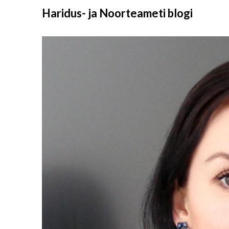
Liigu
Haridus- ja Noorteameti blogi
sisu
juurde