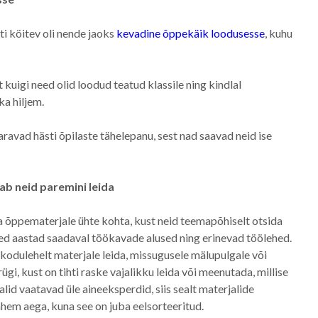
ti köitev oli nende jaoks
kevadine õppekäik loodusesse
, kuhu
t kuigi need olid loodud teatud klassile ning kindlal
ka hiljem.
aaravad hästi õpilaste tähelepanu, sest nad saavad neid ise
ab neid paremini leida
a õppematerjale ühte kohta, kust neid teemapõhiselt otsida
ed aastad saadaval töökavade alused ning erinevad töölehed.
t kodulehelt materjale leida, missugusele mälupulgale või
gi, kust on tihti raske vajalikku leida või meenutada, millise
lid vaatavad üle aineeksperdid, siis sealt materjalide
ähem aega, kuna see on juba eelsorteeritud.