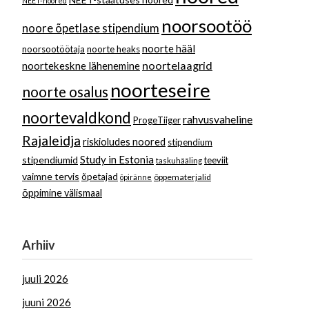
NEET-noored
noorsootöö
noore õpetlase stipendium
noorte hääl
noorsootöötaja
noorte heaks
noortelaagrid
noortekeskne lähenemine
noorteseire
noorte osalus
noortevaldkond
rahvusvaheline
ProgeTiiger
Rajaleidja
riskioludes noored
stipendium
Study in Estonia
stipendiumid
teeviit
taskuhääling
vaimne tervis
õpetajad
õppematerjalid
õpiränne
õppimine välismaal
Arhiiv
juuli 2026
juuni 2026