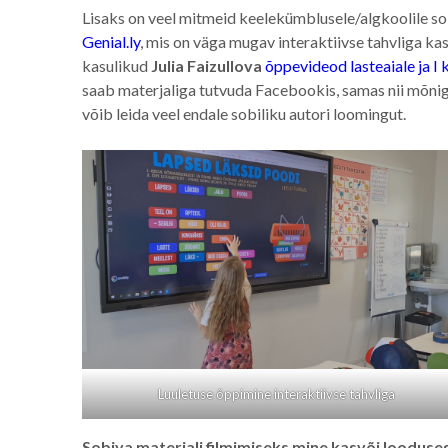
Lisaks on veel mitmeid keelekümblusele/algkoolile s
Genial.ly
, mis on väga mugav interaktiivse tahvliga ka
kasulikud
Julia Faizullova
õppevideod lasteaiale ja I
saab materjaliga tutvuda Facebookis, samas nii mõnig
võib leida veel endale sobiliku autori loomingut.
Luuletuse õppimine interaktiivse tahvliga
Sobiva materjali filmimiseks mine kasvõi loodus