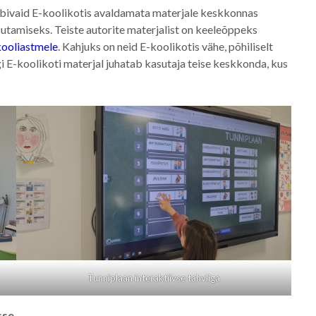
obivaid E-koolikotis avaldamata materjale keskkonnas
sutamiseks. Teiste autorite materjalist on keeleõppeks
 kooliastmele
. Kahjuks on neid E-koolikotis vähe, põhiliselt
i E-koolikoti materjal juhatab kasutaja teise keskkonda, kus
Tunniplaan interaktiivse tahvliga
esse