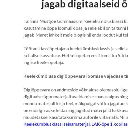
jagab digitaalseid
Tallinna Mustjõe Gümnaasiumi keelekümblusklassi kl
kasutamine õppe loomulik osa ja selle abil on ta tunni 
jagab Maret lahkelt meie blogis nii enda loodut kui te
Töötan klassiõpetajana keelekümblusklassis ja sellel a
kehalise kasvatuse. Hetkel õpetan eesti keelt ka 5. kla
inglise keele õpetaja.
Keelekümbluse digiõppevara loomise vajaduse tin
Digiõppevara on andmeside võimaluse olemasolul igas
digitaalse õppematerjali avaldamise suunas algas ning 
mõnda materjali kirja teel, mälupulgal või ka jagatud 
on endalgi raske leida ning jagatud materjalid hakkava
muudetakse, kasutatakse ilma autorile viitamata. Nii
Keelekümblusklassi seinamaterjal. LAK-õpe 1.koolia