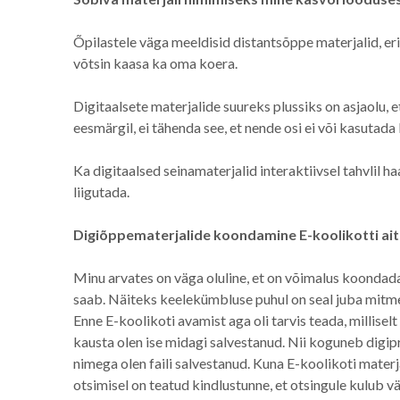
Õpilastele väga meeldisid distantsõppe materjalid, eri
võtsin kaasa ka oma koera.
Digitaalsete materjalide suureks plussiks on asjaolu, e
eesmärgil, ei tähenda see, et nende osi ei või kasutada 
Ka digitaalsed seinamaterjalid interaktiivsel tahvlil h
liigutada.
Digiõppematerjalide koondamine E-koolikotti ait
Minu arvates on väga oluline, et on võimalus koondad
saab. Näiteks keelekümbluse puhul on seal juba mitm
Enne E-koolikoti avamist aga oli tarvis teada, millisel
kausta olen ise midagi salvestanud. Nii koguneb digiprü
nimega olen faili salvestanud. Kuna E-koolikoti materja
otsimisel on teatud kindlustunne, et otsingule kulub v