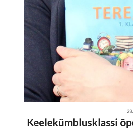
28.
Keelekümblusklassi õpe