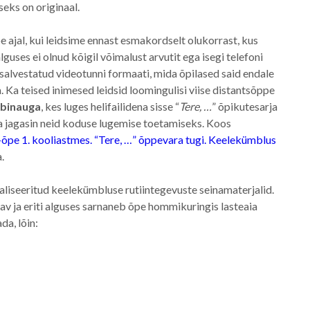
seks on originaal.
 ajal, kui leidsime ennast esmakordselt olukorrast, kus
lguses ei olnud kõigil võimalust arvutit ega isegi telefoni
lsalvestatud videotunni formaati, mida õpilased said endale
. Ka teised inimesed leidsid loomingulisi viise distantsõppe
binauga
, kes luges helifailidena sisse “
Tere, …
” õpikutesarja
a jagasin neid koduse lugemise toetamiseks. Koos
õpe 1. kooliastmes. “Tere, …” õppevara tugi. Keelekümblus
a.
taliseeritud keelekümbluse rutiintegevuste seinamaterjalid.
v ja eriti alguses sarnaneb õpe hommikuringis lasteaia
a, lõin: