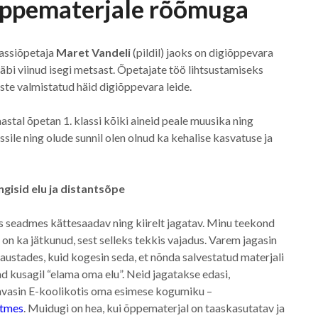
 õppematerjale rõõmuga
assiõpetaja
Maret Vandeli
(pildil) jaoks on digiõppevara
läbi viinud isegi metsast. Õpetajate töö lihtsustamiseks
iste valmistatud häid digiõppevara leide.
astal õpetan 1. klassi kõiki aineid peale muusika ning
ssile ning olude sunnil olen olnud ka kehalise kasvatuse ja
gisid elu ja distantsõpe
 seadmes kättesaadav ning kiirelt jagatav. Minu teekond
on ka jätkunud, sest selleks tekkis vajadus. Varem jagasin
kaustades, kuid kogesin seda, et nõnda salvestatud materjali
d kusagil “elama oma elu”. Neid jagatakse edasi,
 avasin E-koolikotis oma esimese kogumiku –
stmes
. Muidugi on hea, kui õppematerjal on taaskasutatav ja