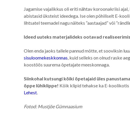
Jagamise vajalikkus oli eriti nähtav koroonakriisi aja
abistasid üksteist ideedega. Ise olen põhiliselt E-koo
lihtsatel teemadel nagu näiteks “aastaajad” või “rändlin
Ideed uuteks materjalideks ootavad realiseerimi
Olen enda jaoks tallele pannud mõtte, et sooviksin luu
sisuloomekeskkonnas
, kuid selleks on olnud raske ae
koostöös suurema õpetajate meeskonnaga.
Siinkohal kutsungi kõiki õpetajaid üles panustam
õppe lühiklippe!
Kõik klipid tehakse ka E-koolikotis
Lehest
.
Fotod: Mustjõe Gümnaasium