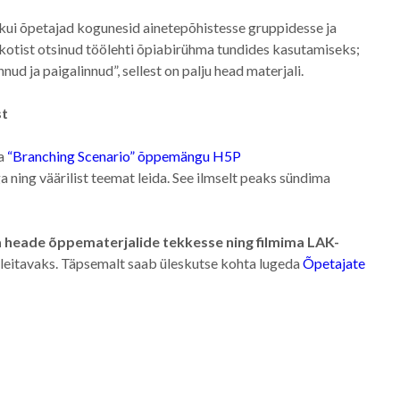
l, kui õpetajad kogunesid ainetepõhistesse gruppidesse ja
likotist otsinud töölehti õpiabirühma tundides kasutamiseks;
nud ja paigalinnud”, sellest on palju head materjali.
st
a
“Branching Scenario” õppemängu H5P
ga ning väärilist teemat leida. See ilmselt peaks sündima
a heade õppematerjalide tekkesse ning filmima LAK-
 leitavaks. Täpsemalt saab üleskutse kohta lugeda
Õpetajate