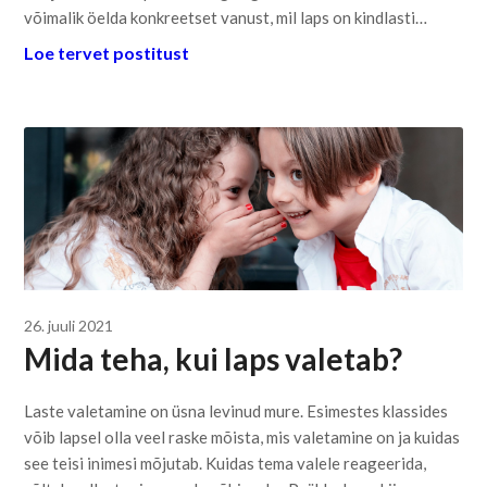
võimalik öelda konkreetset vanust, mil laps on kindlasti…
Loe tervet postitust
26. juuli 2021
Mida teha, kui laps valetab?
Laste valetamine on üsna levinud mure. Esimestes klassides
võib lapsel olla veel raske mõista, mis valetamine on ja kuidas
see teisi inimesi mõjutab. Kuidas tema valele reageerida,