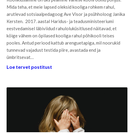
Mida teha, et meie lapsed oleksid kooliga rohkem rahul,
arutlevad sotsiaalpedagoog Ave Visor ja psühholoog Janika
Kersten. 2017. aastal Haridus- ja teadusministeeriumi
eestvedamisel läbiviidud rahuloluküsitlused näitavad, et
kõige vähem on õpilased kooliga rahul põhikooli teises
pooles. Antud periood kattub arenguetapiga, mil noorukid
tunnevad vajadust testida piire, avastada end ja
ümbritsevat…
Loe tervet postitust