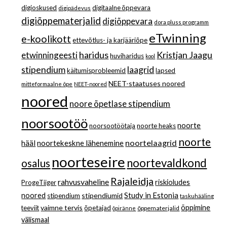
digioskused
digitaalne õppevara
digipädevus
digiõppematerjalid
digiõppevara
dora pluss programm
eTwinning
e-koolikott
ettevõtlus- ja karjääriõpe
haridus
Kristjan Jaagu
etwinningeesti
huviharidus
kool
stipendium
laagrid
käitumisprobleemid
lapsed
NEET-staatuses noored
mitteformaalne õpe
NEET-noored
noored
noore õpetlase stipendium
noorsootöö
noorte
noorsootöötaja
noorte heaks
noorte
noortelaagrid
hääl
noortekeskne lähenemine
noorteseire
noortevaldkond
osalus
Rajaleidja
rahvusvaheline
riskioludes
ProgeTiiger
Study in Estonia
noored
stipendiumid
stipendium
taskuhääling
vaimne tervis
õppimine
teeviit
õpetajad
õppematerjalid
õpiränne
välismaal