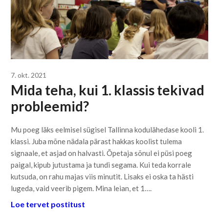
7. okt. 2021
Mida teha, kui 1. klassis tekivad
probleemid?
Mu poeg läks eelmisel sügisel Tallinna kodulähedase kooli 1.
klassi. Juba mõne nädala pärast hakkas koolist tulema
signaale, et asjad on halvasti. Õpetaja sõnul ei püsi poeg
paigal, kipub jutustama ja tundi segama. Kui teda korrale
kutsuda, on rahu majas viis minutit. Lisaks ei oska ta hästi
lugeda, vaid veerib pigem. Mina leian, et 1….
Loe tervet postitust