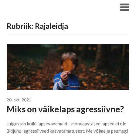
Liigu
Haridus- ja Noorteameti blogi
sisu
juurde
Rubriik:
Rajaleidja
20. okt. 2021
Miks on väikelaps agressiivne?
Julgustan kõiki lapsevanemaid – mõneaastased lapsed ei ole
üldjuhul agressiivsed kasvatamatusest. Me võime ja peamegi