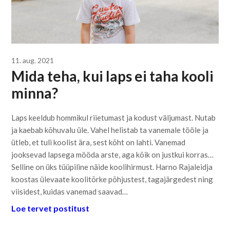
11. aug. 2021
Mida teha, kui laps ei taha kooli
minna?
Laps keeldub hommikul riietumast ja kodust väljumast. Nutab
ja kaebab kõhuvalu üle. Vahel helistab ta vanemale tööle ja
ütleb, et tuli koolist ära, sest kõht on lahti. Vanemad
jooksevad lapsega mööda arste, aga kõik on justkui korras…
Selline on üks tüüpiline näide koolihirmust. Harno Rajaleidja
koostas ülevaate koolitõrke põhjustest, tagajärgedest ning
viisidest, kuidas vanemad saavad…
Loe tervet postitust