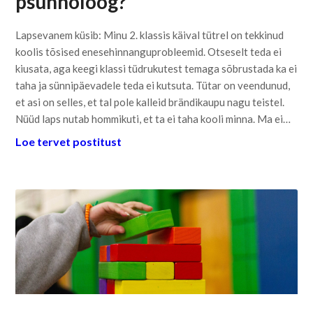
psühholoog?
Lapsevanem küsib: Minu 2. klassis käival tütrel on tekkinud
koolis tõsised enesehinnanguprobleemid. Otseselt teda ei
kiusata, aga keegi klassi tüdrukutest temaga sõbrustada ka ei
taha ja sünnipäevadele teda ei kutsuta. Tütar on veendunud,
et asi on selles, et tal pole kalleid brändikaupu nagu teistel.
Nüüd laps nutab hommikuti, et ta ei taha kooli minna. Ma ei…
Loe tervet postitust