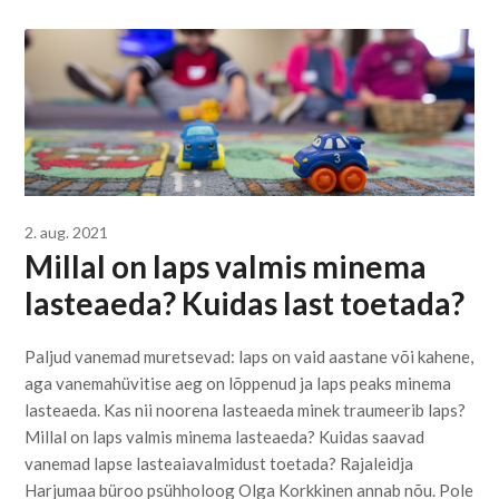
2. aug. 2021
Millal on laps valmis minema
lasteaeda? Kuidas last toetada?
Paljud vanemad muretsevad: laps on vaid aastane või kahene,
aga vanemahüvitise aeg on lõppenud ja laps peaks minema
lasteaeda. Kas nii noorena lasteaeda minek traumeerib laps?
Millal on laps valmis minema lasteaeda? Kuidas saavad
vanemad lapse lasteaiavalmidust toetada? Rajaleidja
Harjumaa büroo psühholoog Olga Korkkinen annab nõu. Pole