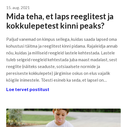
15. aug. 2021
Mida teha, et laps reeglitest ja
kokkulepetest kinni peaks?
Paljud vanemad on kimpus sellega, kuidas saada lapsed oma
kohustusi täitma ja reeglitest kinni pidama. Rajaleidja annab
nõu, kuidas ja milliseid reegleid lastele kehtestada. Lastele
tuleb selgeid reegleid kehtestada juba maast madalast, sest
reeglite (näiteks seaduste, sotsiaalsete normide ja
peresiseste kokkulepete) järgimise oskus on elus vajalik
kõigile inimestele. Tõesti esineb ka seda, et lapsel on…
Loe tervet postitust