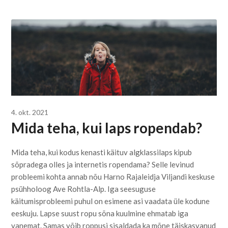
4. okt. 2021
Mida teha, kui laps ropendab?
Mida teha, kui kodus kenasti käituv algklassilaps kipub
sõpradega olles ja internetis ropendama? Selle levinud
probleemi kohta annab nõu Harno Rajaleidja Viljandi keskuse
psühholoog Ave Rohtla-Alp. Iga seesuguse
käitumisprobleemi puhul on esimene asi vaadata üle kodune
eeskuju. Lapse suust ropu sõna kuulmine ehmatab iga
vanemat. Samas võib roppusi sisaldada ka mõne täiskasvanud