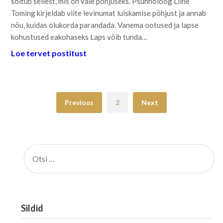
sõltub sellest, mis on vale põhjuseks. Psühholoog Liine
Toming kirjeldab viite levinumat luiskamise põhjust ja annab
nõu, kuidas olukorda parandada. Vanema ootused ja lapse
kohustused eakohaseks Laps võib tunda…
Loe tervet postitust
Previous
2
Next
OTSI:
Sildid