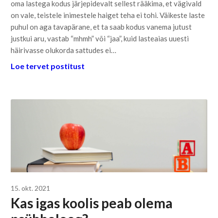
oma lastega kodus järjepidevalt sellest rääkima, et vägivald
on vale, teistele inimestele haiget teha ei tohi. Väikeste laste
puhul on aga tavapärane, et ta saab kodus vanema jutust
justkui aru, vastab “mhmh” või “jaa”, kuid lasteaias uuesti
häirivasse olukorda sattudes ei…
Loe tervet postitust
15. okt. 2021
Kas igas koolis peab olema