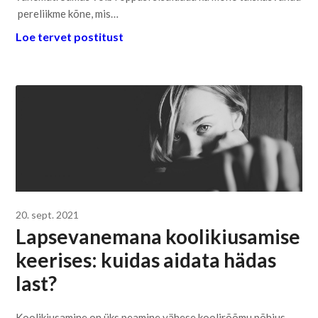
pereliikme kõne, mis…
Loe tervet postitust
20. sept. 2021
Lapsevanemana koolikiusamise
keerises: kuidas aidata hädas
last?
Koolikiusamine on üks peamine vähese koolirõõmu põhjus.