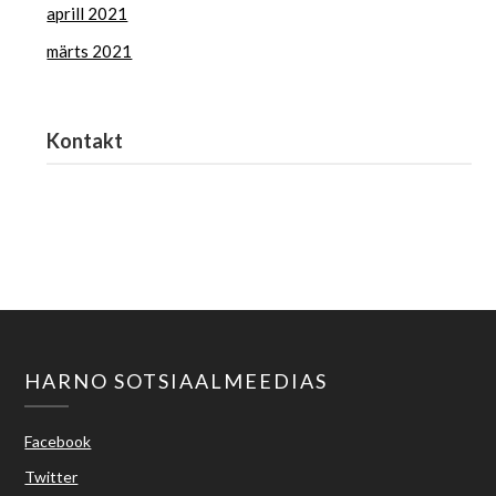
aprill 2021
märts 2021
Kontakt
Haridus- ja Noorteamet
harno@harno.ee
HARNO SOTSIAALMEEDIAS
Facebook
Twitter