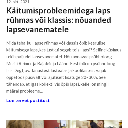
12. okt. 2021
Käitumisprobleemidega laps
rühmas või klassis: nõuanded
lapsevanematele
Mida teha, kui lapse rühmas või klassis õpib keerulise
käitumisega laps, kes justkui segab teisi lapsi? Selline küsimus
tekib paljudel lapsevanematel. Nõu annavad psühholoog
Merili Reimer ja Rajaleidja Lääne-Eesti büroo psühholoog
Iris Degtjov. Tänastest lasteaia- ja koolilastest vajab
õppetöös püsivalt või ajutiselt lisatuge 20–30%. See
tähendab, et igas kollektiivis õpib lapsi, kellel on mingil
määral probleeme…
Loe tervet postitust