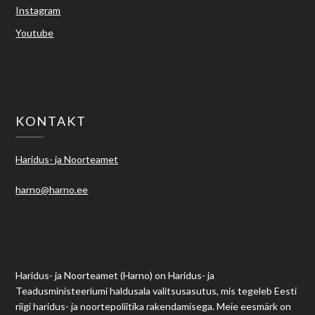
Instagram
Youtube
KONTAKT
Haridus- ja Noorteamet
harno@harno.ee
Haridus- ja Noorteamet (Harno) on Haridus- ja
Teadusministeeriumi haldusala valitsusasutus, mis tegeleb Eesti
riigi haridus- ja noortepoliitika rakendamisega. Meie eesmärk on