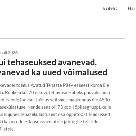
Esileht
Har
juuli 2026
ui tehaseuksed avanevad,
vanevad ka uued võimalused
 kevadel toimus Avatud Tehaste Päev esimest korda üle
ti. Rohkem kui 70 ettevõtet avasid kaheks päevaks oma
ed. Nende jooksul toimus seitsmes maakonnas üle 4500
asekülastuse. Nende seas oli 73 kooli õpilasgruppi, kelle
ks kujunes tehasekülastusest osa õppetööst, kuid uksed
ti ka peredele, lapsevanematele ja kõigile teistele
listele.