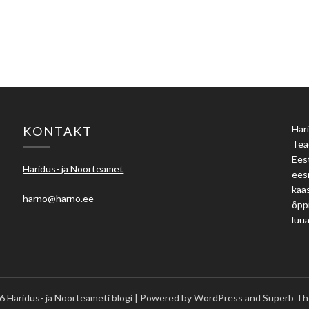
Hari
KONTAKT
Tea
Eest
Haridus- ja Noorteamet
ees
kaas
harno@harno.ee
õpp
luu
 Haridus- ja Noorteameti blogi
| Powered by WordPress and
Superb Th