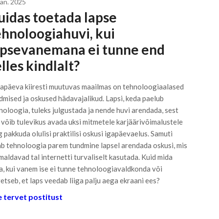
aan. 2025
uidas toetada lapse
ehnoloogiahuvi, kui
apsevanemana ei tunne end
lles kindlalt?
apäeva kiiresti muutuvas maailmas on tehnoloogiaalased
dmised ja oskused hädavajalikud. Lapsi, keda paelub
noloogia, tuleks julgustada ja nende huvi arendada, sest
 võib tulevikus avada uksi mitmetele karjäärivõimalustele
g pakkuda olulisi praktilisi oskusi igapäevaelus. Samuti
ab tehnoloogia parem tundmine lapsel arendada oskusi, mis
maldavad tal internetti turvaliselt kasutada. Kuid mida
a, kui vanem ise ei tunne tehnoloogiavaldkonda või
etseb, et laps veedab liiga palju aega ekraani ees?
 tervet postitust