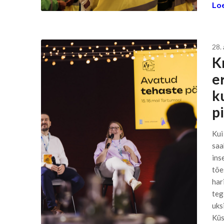
Loe
28. 
K
er
ku
p
Kui
saa
ins
tõe
har
teg
uks
Küs