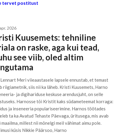
 tervet postitust
apr. 2026
risti Kuusemets: tehniline
iala on raske, aga kui tead,
hu see viib, oled altim
ingutama
 Lennart Meri viieaastasele lapsele ennustab, et temast
b riigiametnik, siis nii ka läheb. Kristi Kuusemets, Harno
eneeria- ja digihariduse keskuse arendusjuht, on selle
stuseks. Harnosse tõi Kristit kaks südameteemat korraga:
idus ja inseneeria populariseerimine. Harnos töötades
eleb ta ka Avatud Tehaste Päevaga, üritusega, mis avab
i maailma, millest nii mõnelgi meil vähimat aimu pole.
imusi küsis Nikkie Päärsoo, Harno