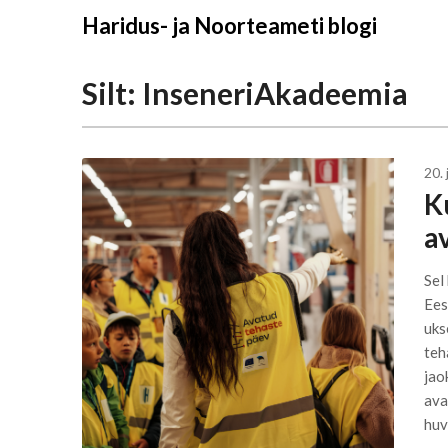
Liigu
Haridus- ja Noorteameti blogi
sisu
juurde
Silt:
InseneriAkadeemia
20. 
K
a
Sel
Ees
uks
teh
jao
ava
huvi