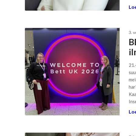
Loe
3. 
B
i
21.
suu
mei
har
Kaa
Ins
Loe