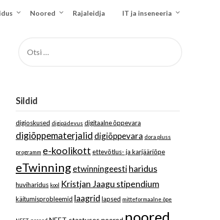
idus
Noored
Rajaleidja
IT ja inseneeria
OTSI:
Sildid
digioskused
digitaalne õppevara
digipädevus
digiõppematerjalid
digiõppevara
dora pluss
e-koolikott
ettevõtlus- ja karjääriõpe
programm
eTwinning
haridus
etwinningeesti
Kristjan Jaagu stipendium
huviharidus
kool
laagrid
käitumisprobleemid
lapsed
mitteformaalne õpe
noored
NEET-staatuses noored