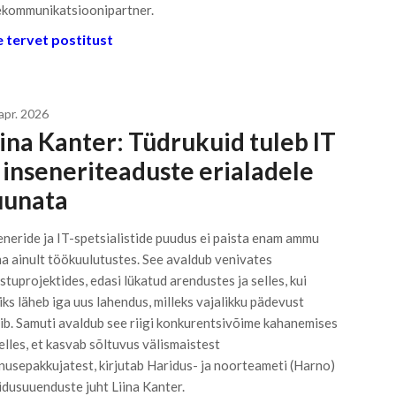
ekommunikatsioonipartner.
 tervet postitust
apr. 2026
iina Kanter: Tüdrukuid tuleb IT
a inseneriteaduste erialadele
uunata
eneride ja IT-spetsialistide puudus ei paista enam ammu
ma ainult töökuulutustes. See avaldub venivates
istuprojektides, edasi lükatud arendustes ja selles, kui
liks läheb iga uus lahendus, milleks vajalikku pädevust
ib. Samuti avaldub see riigi konkurentsivõime kahanemises
selles, et kasvab sõltuvus välismaistest
nusepakkujatest, kirjutab Haridus- ja noorteameti (Harno)
idusuuenduste juht Liina Kanter.