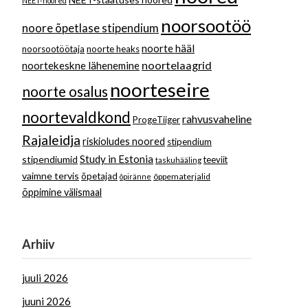
NEET-noored
noorsootöö
noore õpetlase stipendium
noorte hääl
noorsootöötaja
noorte heaks
noortelaagrid
noortekeskne lähenemine
noorteseire
noorte osalus
noortevaldkond
rahvusvaheline
ProgeTiiger
Rajaleidja
riskioludes noored
stipendium
Study in Estonia
stipendiumid
teeviit
taskuhääling
vaimne tervis
õpetajad
õppematerjalid
õpiränne
õppimine välismaal
Arhiiv
juuli 2026
juuni 2026