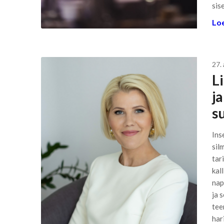
sis
Loe
27. 
L
j
s
Ins
sil
tar
kal
nap
ja 
tee
har