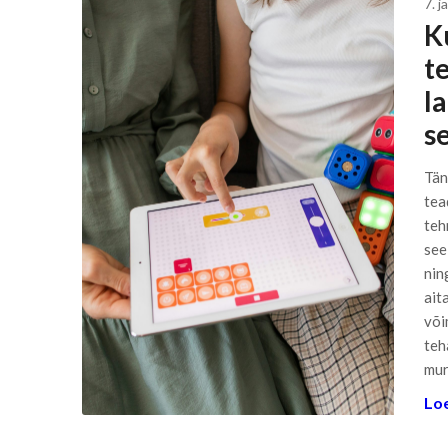
7. j
K
t
l
se
Tän
tea
teh
see
nin
ait
või
teh
mur
Loe