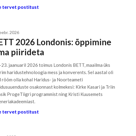
 tervet postitust
veebr. 2026
ETT 2026 Londonis: õppimine
lma piirideta
–23. jaanuaril 2026 toimus Londonis BETT, maailma üks
rim haridustehnoloogia mess ja konverents. Sel aastal oli
l rõõm olla kohal Haridus- ja Noorteameti
idusuuenduste osakonnast kolmekesi: Kirke Kasari ja Triin
sik ProgeTiigri programmist ning Kristi Kuusemets
eneriakadeemiast.
 tervet postitust