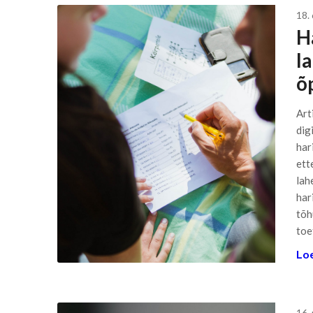
18.
H
l
õ
Art
dig
hari
ett
lah
har
tõh
toe
Loe
16.