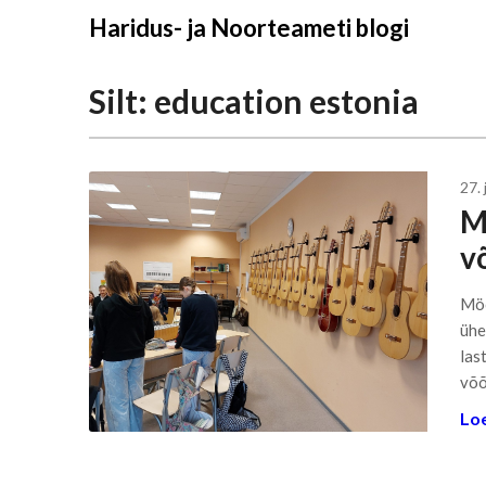
Liigu
Haridus- ja Noorteameti blogi
sisu
juurde
Silt:
education estonia
27. 
M
v
Möö
ühe
las
võõ
Loe