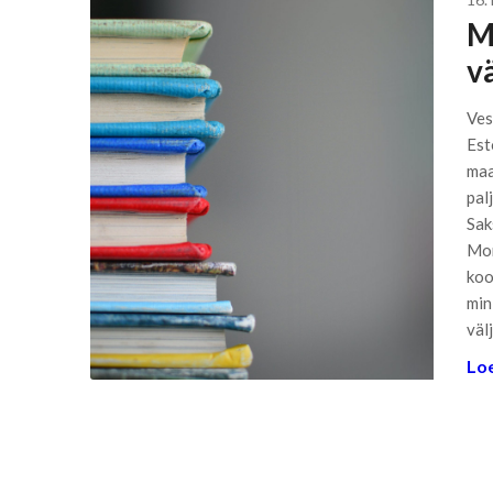
M
vä
Ves
Est
maa
pal
Sak
Mon
koo
min
väl
Loe