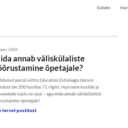
Esileht
Har
jaan. 2026
ida annab väliskülaliste
õõrustamine õpetajale?
dunud aastal võttis Education Estoniaga Harnos
ndust üle 200 huvilise 71 riigist. Huvi meie koolide ja
teaedade vastu on suur – aga mida annab väliskülaliste
rustamine õpetajale?
 tervet postitust