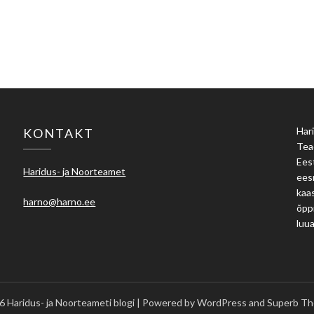
Hari
KONTAKT
Tea
Eest
Haridus- ja Noorteamet
ees
kaas
harno@harno.ee
õpp
luu
 Haridus- ja Noorteameti blogi
| Powered by WordPress and
Superb Th