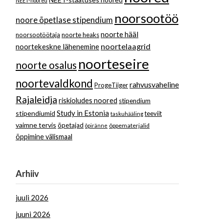
NEET-noored
noorsootöö
noore õpetlase stipendium
noorte hääl
noorsootöötaja
noorte heaks
noortelaagrid
noortekeskne lähenemine
noorteseire
noorte osalus
noortevaldkond
rahvusvaheline
ProgeTiiger
Rajaleidja
riskioludes noored
stipendium
Study in Estonia
stipendiumid
teeviit
taskuhääling
vaimne tervis
õpetajad
õppematerjalid
õpiränne
õppimine välismaal
Arhiiv
juuli 2026
juuni 2026