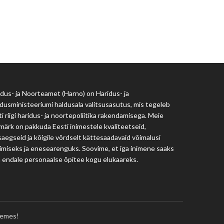
Haridus- ja Noorteamet
harno@harno.ee
dus- ja Noorteamet (Harno) on Haridus- ja
dusministeeriumi haldusala valitsusasutus, mis tegeleb
i riigi haridus- ja noortepoliitika rakendamisega. Meie
märk on pakkuda Eesti inimestele kvaliteetseid,
aegseid ja kõigile võrdselt kättesaadavaid võimalusi
imiseks ja enesearenguks. Soovime, et iga inimene saaks
a endale personaalse õpitee kogu elukaareks.
emes!