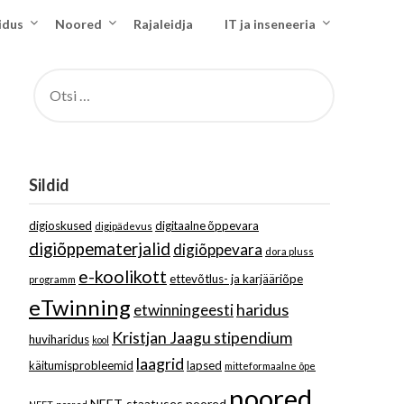
idus
Noored
Rajaleidja
IT ja inseneeria
OTSI:
Sildid
digioskused
digitaalne õppevara
digipädevus
digiõppematerjalid
digiõppevara
dora pluss
e-koolikott
ettevõtlus- ja karjääriõpe
programm
eTwinning
haridus
etwinningeesti
Kristjan Jaagu stipendium
huviharidus
kool
laagrid
käitumisprobleemid
lapsed
mitteformaalne õpe
noored
NEET-staatuses noored