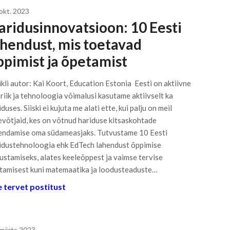
 okt. 2023
aridusinnovatsioon: 10 Eesti
ahendust, mis toetavad
ppimist ja õpetamist
ikli autor: Kai Koort, Education Estonia Eesti on aktiivne
iriik ja tehnoloogia võimalusi kasutame aktiivselt ka
duses. Siiski ei kujuta me alati ette, kui palju on meil
evõtjaid, kes on võtnud hariduse kitsaskohtade
endamise oma südameasjaks. Tutvustame 10 Eesti
idustehnoloogia ehk EdTech lahendust õppimise
ustamiseks, alates keeleõppest ja vaimse tervise
tamisest kuni matemaatika ja loodusteaduste…
 tervet postitust
 märts 2023