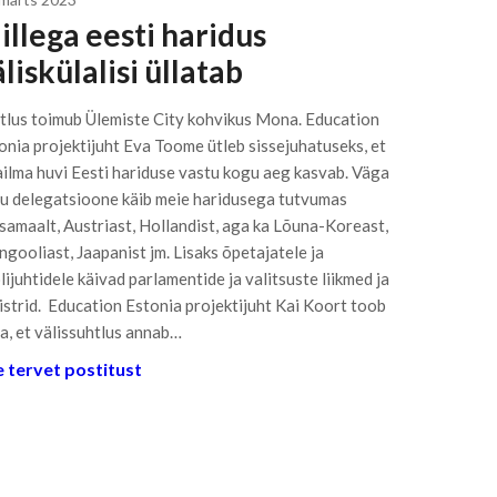
illega eesti haridus
liskülalisi üllatab
tlus toimub Ülemiste City kohvikus Mona. Education
onia projektijuht Eva Toome ütleb sissejuhatuseks, et
ilma huvi Eesti hariduse vastu kogu aeg kasvab. Väga
ju delegatsioone käib meie haridusega tutvumas
samaalt, Austriast, Hollandist, aga ka Lõuna-Koreast,
gooliast, Jaapanist jm. Lisaks õpetajatele ja
lijuhtidele käivad parlamentide ja valitsuste liikmed ja
istrid. Education Estonia projektijuht Kai Koort toob
ja, et välissuhtlus annab…
 tervet postitust