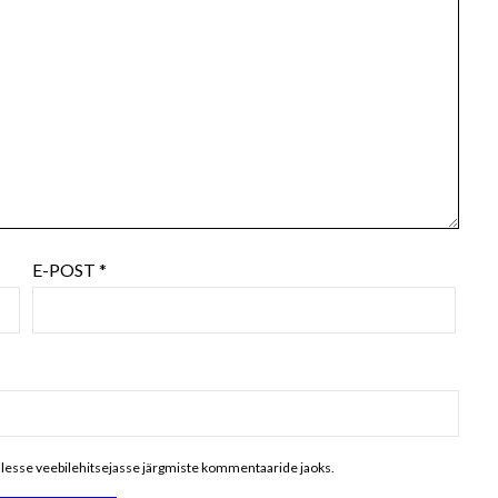
E-POST
*
ellesse veebilehitsejasse järgmiste kommentaaride jaoks.