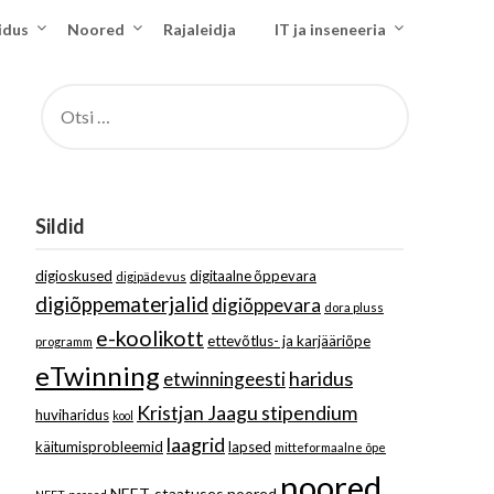
idus
Noored
Rajaleidja
IT ja inseneeria
OTSI:
Sildid
digioskused
digitaalne õppevara
digipädevus
digiõppematerjalid
digiõppevara
dora pluss
e-koolikott
ettevõtlus- ja karjääriõpe
programm
eTwinning
haridus
etwinningeesti
Kristjan Jaagu stipendium
huviharidus
kool
laagrid
käitumisprobleemid
lapsed
mitteformaalne õpe
noored
NEET-staatuses noored