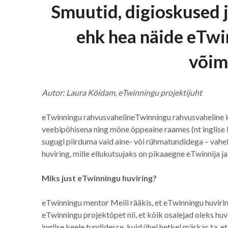
Smuutid, digioskused 
ehk hea näide eTwi
võim
Autor: Laura Köidam, eTwinningu projektijuht
eTwinningu rahvusvahelineTwinningu rahvusvaheline 
veebipõhisena ning mõne õppeaine raames (nt inglise 
sugugi piirduma vaid aine- või rühmatundidega – vahel 
huviring, mille ellukutsujaks on pikaaegne eTwinnija 
Miks just eTwinningu huviring?
eTwinningu mentor Meili rääkis, et eTwinningu huviring 
eTwinningu projektõpet nii, et kõik osalejad oleks huv
inglise keele tundidesse, kuid ühel hetkel märkas ta, 