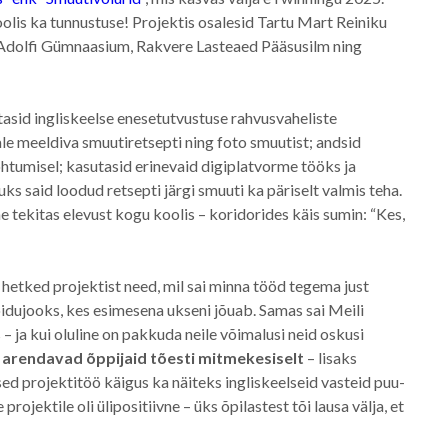
olis ka tunnustuse! Projektis osalesid Tartu Mart Reiniku
 Adolfi Gümnaasium, Rakvere Lasteaed Pääsusilm ning
asid ingliskeelse enesetutvustuse rahvusvaheliste
dale meeldiva smuutiretsepti ning foto smuutist; andsid
kohtumisel; kasutasid erinevaid digiplatvorme tööks ja
 said loodud retsepti järgi smuuti ka päriselt valmis teha.
e tekitas elevust kogu koolis – koridorides käis sumin: “Kes,
hetked projektist need, mil sai minna tööd tegema just
võidujooks, kes esimesena ukseni jõuab. Samas sai Meili
 – ja kui oluline on pakkuda neile võimalusi neid oskusi
d
arendavad õppijaid tõesti mitmekesiselt
– lisaks
ed projektitöö käigus ka näiteks ingliskeelseid vasteid puu-
projektile oli ülipositiivne – üks õpilastest tõi lausa välja, et