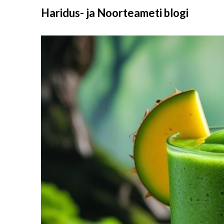
Liigu
Haridus- ja Noorteameti blogi
sisu
juurde