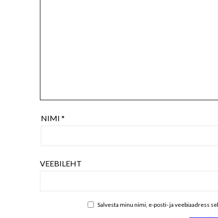
NIMI
*
VEEBILEHT
Salvesta minu nimi, e-posti- ja veebiaadress s