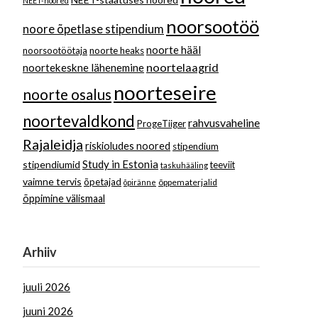
NEET-noored
noorsootöö
noore õpetlase stipendium
noorte hääl
noorsootöötaja
noorte heaks
noortelaagrid
noortekeskne lähenemine
noorteseire
noorte osalus
noortevaldkond
rahvusvaheline
ProgeTiiger
Rajaleidja
riskioludes noored
stipendium
Study in Estonia
stipendiumid
teeviit
taskuhääling
vaimne tervis
õpetajad
õppematerjalid
õpiränne
õppimine välismaal
Arhiiv
juuli 2026
juuni 2026