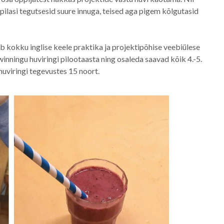
pilasi tegutsesid suure innuga, teised aga pigem kõlgutasid
oob kokku inglise keele praktika ja projektipõhise veebiülese
ningu huviringi pilootaasta ning osaleda saavad kõik 4.-5.
huviringi tegevustes 15 noort.