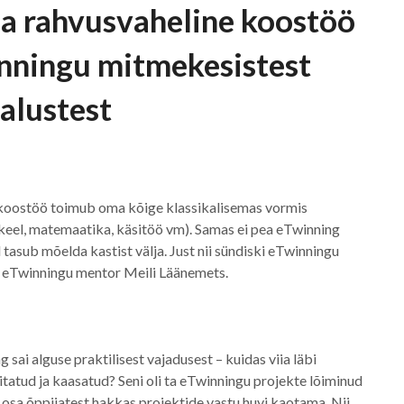
ja rahvusvaheline koostöö
nningu mitmekesistest
alustest
koostöö toimub oma kõige klassikalisemas vormis
keel, matemaatika, käsitöö vm). Samas ei pea eTwinning
tasub mõelda kastist välja. Just nii sündiski eTwinningu
ja eTwinningu mentor Meili Läänemets.
sai alguse praktilisest vajadusest – kuidas viia läbi
itatud ja kaasatud? Seni oli ta eTwinningu projekte lõiminud
et osa õppijatest hakkas projektide vastu huvi kaotama. Nii