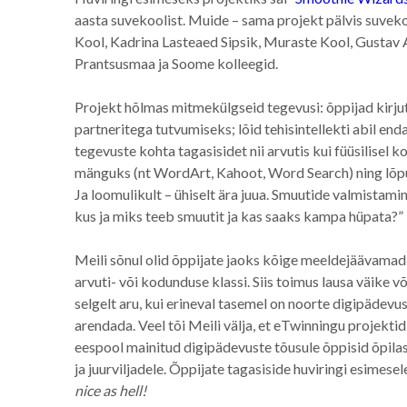
aasta suvekoolist. Muide – sama projekt pälvis suveko
Kool, Kadrina Lasteaed Sipsik, Muraste Kool, Gustav
Prantsusmaa ja Soome kolleegid.
Projekt hõlmas mitmekülgseid tegevusi: õppijad kirjut
partneritega tutvumiseks; lõid tehisintellekti abil en
tegevuste kohta tagasisidet nii arvutis kui füüsilisel 
mänguks (nt WordArt, Kahoot, Word Search) ning lõpuks
Ja loomulikult – ühiselt ära juua. Smuutide valmistamin
kus ja miks teeb smuutit ja kas saaks kampa hüpata?”
Meili sõnul olid õppijate jaoks kõige meeldejäävamad 
arvuti- või kodunduse klassi. Siis toimus lausa väike 
selgelt aru, kui erineval tasemel on noorte digipädevus
arendada. Veel tõi Meili välja, et eTwinningu projekti
eespool mainitud digipädevuste tõusule õppisid õpilas
ja juurviljadele. Õppijate tagasiside huviringi esimesele 
nice as hell!