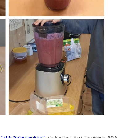
” ehk “Smuutivõlurid”
, mis kasvas välja eTwinningu 2025.