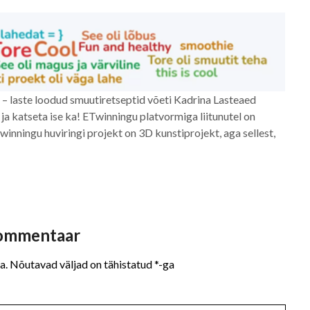
e – laste loodud smuutiretseptid võeti Kadrina Lasteaed
ja katseta ise ka! ETwinningu platvormiga liitunutel on
winningu huviringi projekt on 3D kunstiprojekt, aga sellest,
kommentaar
a.
Nõutavad väljad on tähistatud
*
-ga