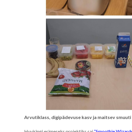
Arvutiklass, digipädevuse kasv ja maitsev smuuti
Huviringi esimeseks projektiks sai
“Smoothie Wizards