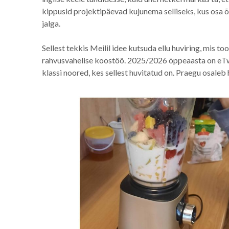
kippusid projektipäevad kujunema selliseks, kus osa õ
jalga.
Sellest tekkis Meilil idee kutsuda ellu huviring, mis t
rahvusvahelise koostöö. 2025/2026 õppeaasta on eTwin
klassi noored, kes sellest huvitatud on. Praegu osaleb 