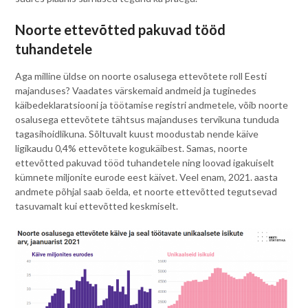
Noorte ettevõtted pakuvad tööd
tuhandetele
Aga milline üldse on noorte osalusega ettevõtete roll Eesti
majanduses? Vaadates värskemaid andmeid ja tuginedes
käibedeklaratsiooni ja töötamise registri andmetele, võib noorte
osalusega ettevõtete tähtsus majanduses tervikuna tunduda
tagasihoidlikuna. Sõltuvalt kuust moodustab nende käive
ligikaudu 0,4% ettevõtete kogukäibest. Samas, noorte
ettevõtted pakuvad tööd tuhandetele ning loovad igakuiselt
kümnete miljonite eurode eest käivet. Veel enam, 2021. aasta
andmete põhjal saab öelda, et noorte ettevõtted tegutsevad
tasuvamalt kui ettevõtted keskmiselt.