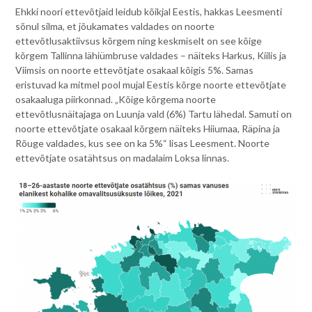
Ehkki noori ettevõtjaid leidub kõikjal Eestis, hakkas Leesmenti
sõnul silma, et jõukamates valdades on noorte
ettevõtlusaktiivsus kõrgem ning keskmiselt on see kõige
kõrgem Tallinna lähiümbruse valdades – näiteks Harkus, Kiilis ja
Viimsis on noorte ettevõtjate osakaal kõigis 5%. Samas
eristuvad ka mitmel pool mujal Eestis kõrge noorte ettevõtjate
osakaaluga piirkonnad. „Kõige kõrgema noorte
ettevõtlusnäitajaga on Luunja vald (6%) Tartu lähedal. Samuti on
noorte ettevõtjate osakaal kõrgem näiteks Hiiumaa, Räpina ja
Rõuge valdades, kus see on ka 5%“ lisas Leesment. Noorte
ettevõtjate osatähtsus on madalaim Loksa linnas.