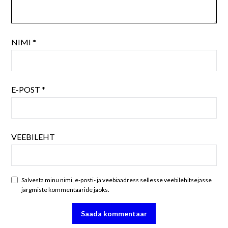
NIMI
*
E-POST
*
VEEBILEHT
Salvesta minu nimi, e-posti- ja veebiaadress sellesse veebilehitsejasse
järgmiste kommentaaride jaoks.