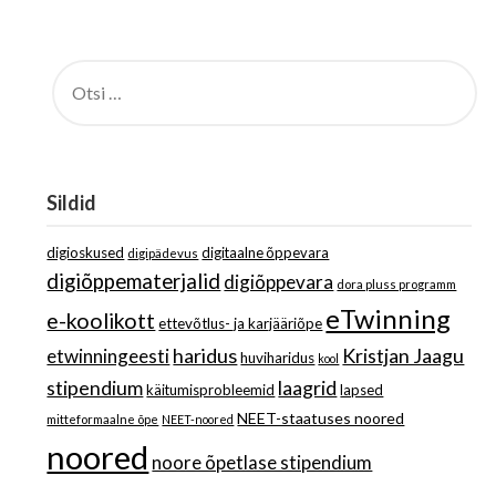
OTSI:
Sildid
digioskused
digitaalne õppevara
digipädevus
digiõppematerjalid
digiõppevara
dora pluss programm
eTwinning
e-koolikott
ettevõtlus- ja karjääriõpe
haridus
Kristjan Jaagu
etwinningeesti
huviharidus
kool
stipendium
laagrid
käitumisprobleemid
lapsed
NEET-staatuses noored
mitteformaalne õpe
NEET-noored
noored
noore õpetlase stipendium