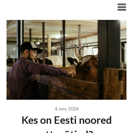
Liigu
Haridus- ja Noorteameti blogi
sisu
juurde
4. nov. 2024
Kes on Eesti noored