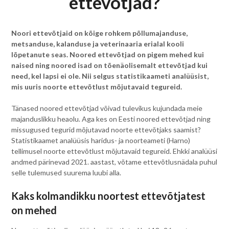
ettevõtjad?
Noori ettevõtjaid on kõige rohkem põllumajanduse,
metsanduse, kalanduse ja veterinaaria erialal kooli
lõpetanute seas. Noored ettevõtjad on pigem mehed kui
naised ning noored isad on tõenäolisemalt ettevõtjad kui
need, kel lapsi ei ole. Nii selgus statistikaameti analüüsist,
mis uuris noorte ettevõtlust mõjutavaid tegureid.
Tänased noored ettevõtjad võivad tulevikus kujundada meie
majanduslikku heaolu. Aga kes on Eesti noored ettevõtjad ning
missugused tegurid mõjutavad noorte ettevõtjaks saamist?
Statistikaamet analüüsis haridus- ja noorteameti (Harno)
tellimusel noorte ettevõtlust mõjutavaid tegureid. Ehkki analüüsi
andmed pärinevad 2021. aastast, võtame ettevõtlusnädala puhul
selle tulemused suurema luubi alla.
Kaks kolmandikku noortest ettevõtjatest
on mehed