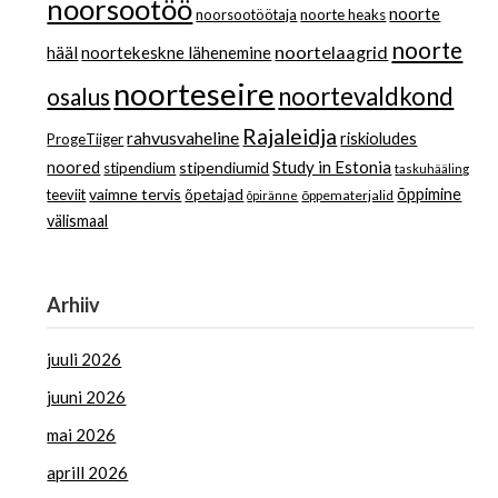
noorsootöö
noorte
noorsootöötaja
noorte heaks
noorte
noortelaagrid
hääl
noortekeskne lähenemine
noorteseire
noortevaldkond
osalus
Rajaleidja
rahvusvaheline
riskioludes
ProgeTiiger
Study in Estonia
noored
stipendiumid
stipendium
taskuhääling
vaimne tervis
õppimine
teeviit
õpetajad
õppematerjalid
õpiränne
välismaal
Arhiiv
juuli 2026
juuni 2026
mai 2026
aprill 2026