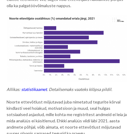
olla ka palgatöövõimaluste nappus.
Allikas:
statistikaamet
. Detailsemaks vaateks klõpsa pildil.
Noorte ettevõtlust mõjutavad juba nimetatud tegurite kõrval
kindlasti veel hoiakud, motivatsioon ja muud, seal hulgas
sotsiaalsed asjaolud, mille kohta me registritest andmeid ei leia ja
mida analüüs ei käsitlenud. Ehkki analüüs viidi läbi 2021. aasta
andmete põhjal, võib aimata, et noorte ettevõtlust mõjutavad
suures plaanis sarnased tegurid ka praegu.