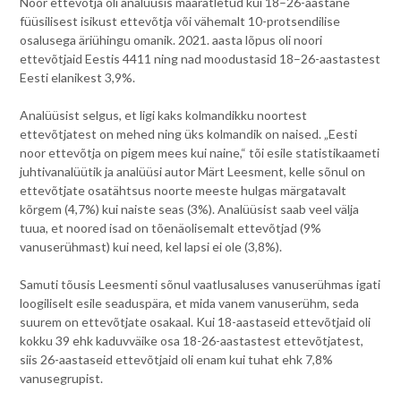
Noor ettevõtja oli analüüsis määratletud kui 18–26-aastane
füüsilisest isikust ettevõtja või vähemalt 10-protsendilise
osalusega äriühingu omanik. 2021. aasta lõpus oli noori
ettevõtjaid Eestis 4411 ning nad moodustasid 18–26-aastastest
Eesti elanikest 3,9%.
Analüüsist selgus, et ligi kaks kolmandikku noortest
ettevõtjatest on mehed ning üks kolmandik on naised. „Eesti
noor ettevõtja on pigem mees kui naine,“ tõi esile statistikaameti
juhtivanalüütik ja analüüsi autor Märt Leesment, kelle sõnul on
ettevõtjate osatähtsus noorte meeste hulgas märgatavalt
kõrgem (4,7%) kui naiste seas (3%). Analüüsist saab veel välja
tuua, et noored isad on tõenäolisemalt ettevõtjad (9%
vanuserühmast) kui need, kel lapsi ei ole (3,8%).
Samuti tõusis Leesmenti sõnul vaatlusaluses vanuserühmas igati
loogiliselt esile seaduspära, et mida vanem vanuserühm, seda
suurem on ettevõtjate osakaal. Kui 18-aastaseid ettevõtjaid oli
kokku 39 ehk kaduvväike osa 18-26-aastastest ettevõtjatest,
siis 26-aastaseid ettevõtjaid oli enam kui tuhat ehk 7,8%
vanusegrupist.