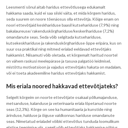
Leesmenti sõnul aitab haridus ettevõtlusega edukamalt
hakkama saada, kuid ei saa siiski väita, et mida kõrgem haridus,
seda suurem on noore tõenäosus olla ettevõtja. Kõige enam on
noori ettevõtjaid keskhariduse baasil kutsehariduse (7,9%) ning
bakalaureuse/ rakenduskõrghariduse/keskerihariduse (7,2%)
omandanute seas. Seda võib selgitada kutsehariduse,
kutsekeskhariduse ja rakenduskõrghariduse õppe eripära, kus on
suur osa praktikal ning mitmed erialad eeldavad ettevõtjaks
hakkamist. Niisamuti võib oletada, et kõrgemalt haritud noortel
on vähem raskusi meelepärase ja tasuva palgatöö leidmisel,
mistõttu motivatsioon ja vajadus ettevõtjaks hakata on madalam,
või ei toeta akadeemiline haridus ettevõtjaks hakkamist.
Mis eriala noored hakkavad ettevõtjateks?
Selgelt kõrgeim on noorte ettevõtjate osakaal põllumajanduse,
metsanduse, kalanduse ja veterinaaria eriala lõpetanud noorte
seas (12,3%). Kõrge on see ka humanitaaria ja kunstide ning
ärinduse, halduse ja õiguse valdkonnas hariduse omandanute
seas. Nimetatud erialadel võibki ettevõtlus tunduda loomulikum
elatise teenimise viis, sageli võib ettevõtjaks hakkamise põhjus