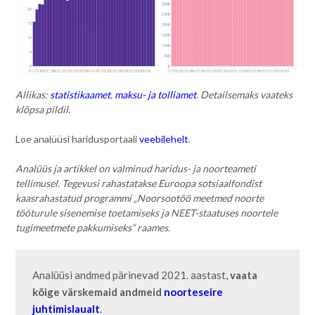
Allikas:
statistikaamet
,
maksu- ja tolliamet
. Detailsemaks vaateks
klõpsa pildil.
Loe analüüsi haridusportaali
veebilehelt
.
Analüüs ja artikkel on valminud haridus- ja noorteameti
tellimusel. Tegevusi rahastatakse Euroopa sotsiaalfondist
kaasrahastatud programmi „Noorsootöö meetmed noorte
tööturule sisenemise toetamiseks ja NEET-staatuses noortele
tugimeetmete pakkumiseks“ raames.
Analüüsi andmed pärinevad 2021. aastast, 
vaata 
kõige värskemaid andmeid 
noorteseire 
juhtimislaualt
.