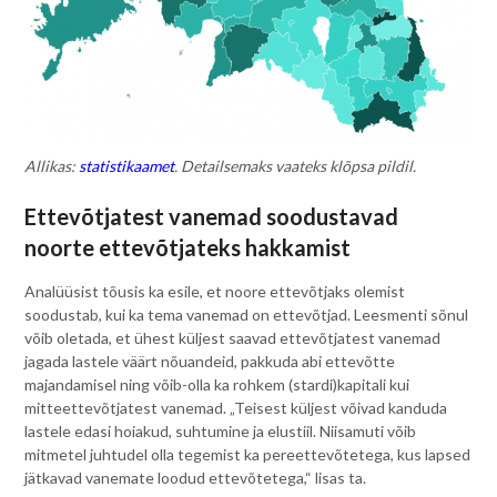
Allikas:
statistikaamet
. Detailsemaks vaateks klõpsa pildil.
Ettevõtjatest vanemad soodustavad
noorte ettevõtjateks hakkamist
Analüüsist tõusis ka esile, et noore ettevõtjaks olemist
soodustab, kui ka tema vanemad on ettevõtjad. Leesmenti sõnul
võib oletada, et ühest küljest saavad ettevõtjatest vanemad
jagada lastele väärt nõuandeid, pakkuda abi ettevõtte
majandamisel ning võib-olla ka rohkem (stardi)kapitali kui
mitteettevõtjatest vanemad. „Teisest küljest võivad kanduda
lastele edasi hoiakud, suhtumine ja elustiil. Niisamuti võib
mitmetel juhtudel olla tegemist ka pereettevõtetega, kus lapsed
jätkavad vanemate loodud ettevõtetega,“ lisas ta.