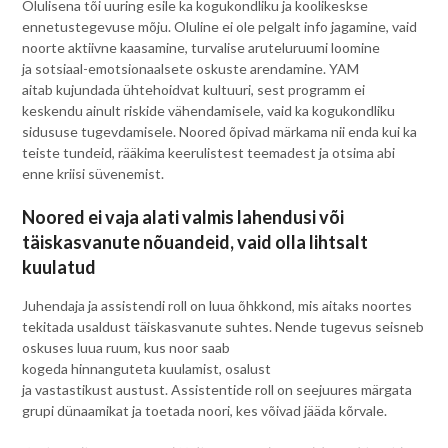
Olulisena tõi uuring esile ka kogukondliku ja koolikeskse
ennetustegevuse mõju. Oluline ei ole pelgalt info jagamine, vaid
noorte aktiivne kaasamine, turvalise aruteluruumi loomine
ja sotsiaal-emotsionaalsete oskuste arendamine. YAM
aitab kujundada ühtehoidvat kultuuri, sest programm ei
keskendu ainult riskide vähendamisele, vaid ka kogukondliku
sidususe tugevdamisele. Noored õpivad märkama nii enda kui ka
teiste tundeid, rääkima keerulistest teemadest ja otsima abi
enne kriisi süvenemist.
Noored ei vaja alati valmis lahendusi või
täiskasvanute nõuandeid, vaid olla lihtsalt
kuulatud
Juhendaja ja assistendi roll on luua õhkkond, mis aitaks noortes
tekitada usaldust täiskasvanute suhtes. Nende tugevus seisneb
oskuses luua ruum, kus noor saab
kogeda hinnanguteta kuulamist, osalust
ja vastastikust austust. Assistentide roll on seejuures märgata
grupi dünaamikat ja toetada noori, kes võivad jääda kõrvale.