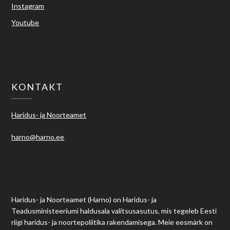
Instagram
Youtube
KONTAKT
Haridus- ja Noorteamet
harno@harno.ee
Haridus- ja Noorteamet (Harno) on Haridus- ja
Teadusministeeriumi haldusala valitsusasutus, mis tegeleb Eesti
riigi haridus- ja noortepoliitika rakendamisega. Meie eesmärk on