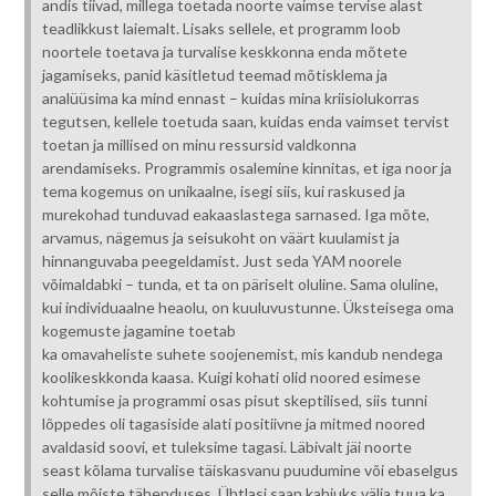
andis tiivad, millega toetada noorte vaimse tervise alast
teadlikkust laiemalt. Lisaks sellele, et programm loob
noortele toetava ja turvalise keskkonna enda mõtete
jagamiseks, panid käsitletud teemad mõtisklema ja
analüüsima ka mind ennast – kuidas mina kriisiolukorras
tegutsen, kellele toetuda saan, kuidas enda vaimset tervist
toetan ja millised on minu ressursid valdkonna
arendamiseks. Programmis osalemine kinnitas, et iga noor ja
tema kogemus on unikaalne, isegi siis, kui raskused ja
murekohad tunduvad eakaaslastega sarnased. Iga mõte,
arvamus, nägemus ja seisukoht on väärt kuulamist ja
hinnanguvaba peegeldamist. Just seda YAM noorele
võimaldabki – tunda, et ta on päriselt oluline. Sama oluline,
kui individuaalne heaolu, on kuuluvustunne. Üksteisega oma
kogemuste jagamine toetab
ka omavaheliste suhete soojenemist, mis kandub nendega
koolikeskkonda kaasa. Kuigi kohati olid noored esimese
kohtumise ja programmi osas pisut skeptilised, siis tunni
lõppedes oli tagasiside alati positiivne ja mitmed noored
avaldasid soovi, et tuleksime tagasi. Läbivalt jäi noorte
seast kõlama turvalise täiskasvanu puudumine või ebaselgus
selle mõiste tähenduses. Ühtlasi saan kahjuks välja tuua ka