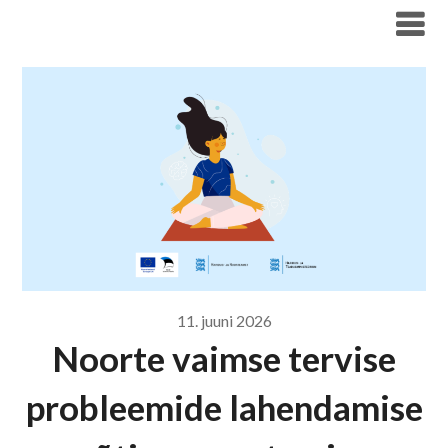
Liigu
Haridus- ja Noorteameti blogi
sisu
juurde
11. juuni 2026
Noorte vaimse tervise
probleemide lahendamise