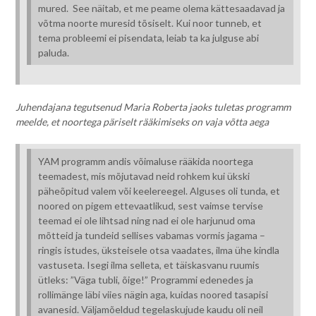
mured. See näitab, et me peame olema kättesaadavad ja
võtma noorte muresid tõsiselt. Kui noor tunneb, et
tema probleemi ei pisendata, leiab ta ka julguse abi
paluda.
Juhendajana tegutsenud Maria Roberta jaoks tuletas programm
meelde, et noortega päriselt rääkimiseks on vaja võtta aega
YAM programm andis võimaluse rääkida noortega
teemadest, mis mõjutavad neid rohkem kui ükski
päheõpitud valem või keelereegel. Alguses oli tunda, et
noored on pigem ettevaatlikud, sest vaimse tervise
teemad ei ole lihtsad ning nad ei ole harjunud oma
mõtteid ja tundeid sellises vabamas vormis jagama –
ringis istudes, üksteisele otsa vaadates, ilma ühe kindla
vastuseta. Isegi ilma selleta, et täiskasvanu ruumis
ütleks: ”Väga tubli, õige!” Programmi edenedes ja
rollimänge läbi viies nägin aga, kuidas noored tasapisi
avanesid. Väljamõeldud tegelaskujude kaudu oli neil