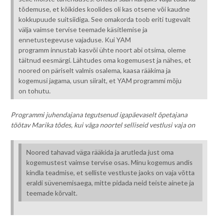
tõdemuse, et kõikides koolides oli kas otsene või kaudne
kokkupuude suitsiidiga. See omakorda toob eriti tugevalt
välja vaimse tervise teemade käsitlemise ja
ennetustegevuse vajaduse. Kui YAM
programm innustab kasvõi ühte noort abi otsima, oleme
täitnud eesmärgi. Lähtudes oma kogemusest ja nähes, et
noored on päriselt valmis osalema, kaasa rääkima ja
kogemusi jagama, usun siiralt, et YAM programmi mõju
on tohutu.
Programmi juhendajana tegutsenud igapäevaselt õpetajana
töötav Marika tõdes, kui väga noortel selliseid vestlusi vaja on
Noored tahavad väga rääkida ja arutleda just oma
kogemustest vaimse tervise osas. Minu kogemus andis
kindla teadmise, et selliste vestluste jaoks on vaja võtta
eraldi süvenemisaega, mitte pidada neid teiste ainete ja
teemade kõrvalt.