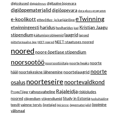
digioskused
digitaalne õppevara
digipädevus
digiõppematerjalid
digiõppevara
dora pluss programm
eTwinning
e-koolikott
ettevõtlus- ja karjääriõpe
haridus
Kristjan Jaagu
etwinningeesti
huviharidus
kool
stipendium
laagrid
käitumisprobleemid
lapsed
NEET-staatuses noored
mitteformaalne õpe
NEET-noored
noored
noore õpetlase stipendium
noorsootöö
noorte
noorsootöötaja
noorte heaks
noorte
noortelaagrid
hääl
noortekeskne lähenemine
noorteseire
noortevaldkond
osalus
Rajaleidja
rahvusvaheline
riskioludes
ProgeTiiger
Study in Estonia
noored
stipendiumid
stipendium
taskuhääling
vaimne tervis
õppimine
teeviit
õpetajad
õppematerjalid
õpiränne
välismaal