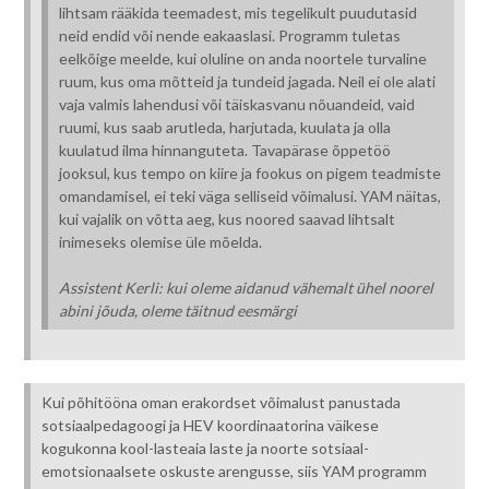
lihtsam rääkida teemadest, mis tegelikult puudutasid
neid endid või nende eakaaslasi. Programm tuletas
eelkõige meelde, kui oluline on anda noortele turvaline
ruum, kus oma mõtteid ja tundeid jagada. Neil ei ole alati
vaja valmis lahendusi või täiskasvanu nõuandeid, vaid
ruumi, kus saab arutleda, harjutada, kuulata ja olla
kuulatud ilma hinnanguteta. Tavapärase õppetöö
jooksul, kus tempo on kiire ja fookus on pigem teadmiste
omandamisel, ei teki väga selliseid võimalusi. YAM näitas,
kui vajalik on võtta aeg, kus noored saavad lihtsalt
inimeseks olemise üle mõelda.
Assistent Kerli: kui oleme aidanud vähemalt ühel noorel
abini jõuda, oleme täitnud eesmärgi
Kui põhitööna oman erakordset võimalust panustada
sotsiaalpedagoogi ja HEV koordinaatorina väikese
kogukonna kool-lasteaia laste ja noorte sotsiaal-
emotsionaalsete oskuste arengusse, siis YAM programm