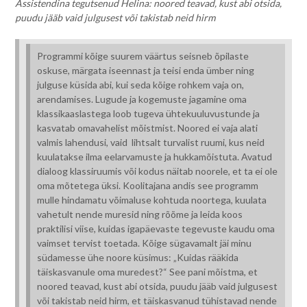
Assistendina tegutsenud Helina: noored teavad, kust abi otsida,
puudu jääb vaid julgusest või takistab neid hirm
Programmi kõige suurem väärtus seisneb õpilaste
oskuse, märgata iseennast ja teisi enda ümber ning
julguse küsida abi, kui seda kõige rohkem vaja on,
arendamises. Lugude ja kogemuste jagamine oma
klassikaaslastega loob tugeva ühtekuuluvustunde ja
kasvatab omavahelist mõistmist. Noored ei vaja alati
valmis lahendusi, vaid lihtsalt turvalist ruumi, kus neid
kuulatakse ilma eelarvamuste ja hukkamõistuta. Avatud
dialoog klassiruumis või kodus näitab noorele, et ta ei ole
oma mõtetega üksi. Koolitajana andis see programm
mulle hindamatu võimaluse kohtuda noortega, kuulata
vahetult nende muresid ning rõõme ja leida koos
praktilisi viise, kuidas igapäevaste tegevuste kaudu oma
vaimset tervist toetada. Kõige sügavamalt jäi minu
südamesse ühe noore küsimus: „Kuidas rääkida
täiskasvanule oma muredest?“ See pani mõistma, et
noored teavad, kust abi otsida, puudu jääb vaid julgusest
või takistab neid hirm, et täiskasvanud tühistavad nende