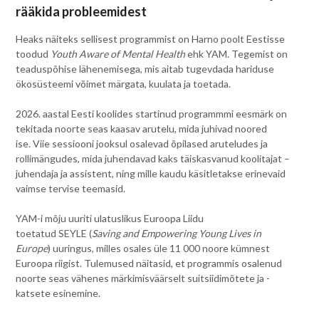
rääkida probleemidest
Heaks näiteks sellisest programmist on Harno poolt Eestisse
toodud
Youth Aware of Mental Health
ehk YAM. Tegemist on
teaduspõhise lähenemisega, mis aitab tugevdada hariduse
ökosüsteemi võimet märgata, kuulata ja toetada.
2026. aastal Eesti koolides startinud programmmi eesmärk on
tekitada noorte seas kaasav arutelu, mida juhivad noored
ise. Viie sessiooni jooksul osalevad õpilased aruteludes ja
rollimängudes, mida juhendavad kaks täiskasvanud koolitajat –
juhendaja ja assistent, ning mille kaudu käsitletakse erinevaid
vaimse tervise teemasid.
YAM-i mõju uuriti ulatuslikus Euroopa Liidu
toetatud SEYLE (
Saving and Empowering Young Lives in
Europe
) uuringus, milles osales üle 11 000 noore kümnest
Euroopa riigist. Tulemused näitasid, et programmis osalenud
noorte seas vähenes märkimisväärselt suitsiidimõtete ja -
katsete esinemine.