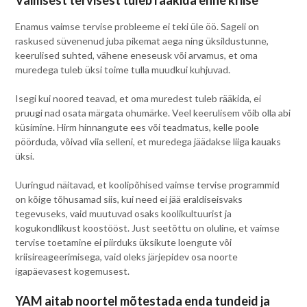
Vaimsest tervisest tuleb rääkida enne kriise
Enamus vaimse tervise probleeme ei teki üle öö. Sageli on
raskused süvenenud juba pikemat aega ning üksildustunne,
keerulised suhted, vähene eneseusk või arvamus, et oma
muredega tuleb üksi toime tulla muudkui kuhjuvad.
Isegi kui noored teavad, et oma muredest tuleb rääkida, ei
pruugi nad osata märgata ohumärke. Veel keerulisem võib olla abi
küsimine. Hirm hinnangute ees või teadmatus, kelle poole
pöörduda, võivad viia selleni, et muredega jäädakse liiga kauaks
üksi.
Uuringud näitavad, et koolipõhised vaimse tervise programmid
on kõige tõhusamad siis, kui need ei jää eraldiseisvaks
tegevuseks, vaid muutuvad osaks koolikultuurist ja
kogukondlikust koostööst. Just seetõttu on oluline, et vaimse
tervise toetamine ei piirduks üksikute loengute või
kriisireageerimisega, vaid oleks järjepidev osa noorte
igapäevasest kogemusest.
YAM aitab noortel mõtestada enda tundeid ja