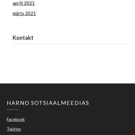
aprill 2021
märts 2021
Kontakt
Haridus- ja Noorteamet
harno@harno.ee
HARNO SOTSIAALMEEDIAS
Facebook
Twitter