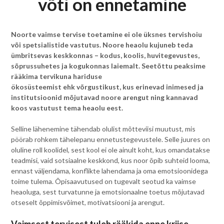
võti on ennetamine
Noorte vaimse tervise toetamine ei ole üksnes tervishoiu
või spetsialistide vastutus. Noore heaolu kujuneb teda
ümbritsevas keskkonnas – kodus, koolis, huvitegevustes,
sõprussuhetes ja kogukonnas laiemalt. Seetõttu peaksime
rääkima tervikuna hariduse
ökosüsteemist ehk võrgustikust, kus erinevad inimesed ja
institutsioonid mõjutavad noore arengut ning kannavad
koos vastutust tema heaolu eest.
Selline lähenemine tähendab olulist mõtteviisi muutust, mis
pöörab rohkem tähelepanu ennetustegevustele. Selle juures on
oluline roll koolidel, sest kool ei ole ainult koht, kus omandatakse
teadmisi, vaid sotsiaalne keskkond, kus noor õpib suhteid looma,
ennast väljendama, konflikte lahendama ja oma emotsioonidega
toime tulema. Õpisaavutused on tugevalt seotud ka vaimse
heaoluga, sest turvatunne ja emotsionaalne toetus mõjutavad
otseselt õppimisvõimet, motivatsiooni ja arengut.