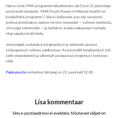
Harno otsib YAM-programmi elluviimiseks üle Eesti 21 juhendaja-
assistendi tandemit. YAM (Youth Aware of Mental Health) on
koolipõhine programm 7. klassi õpilastele, kus viie sessiooni
jooksul arutletakse vaimse tervise teemadel — suhted, meeleolu,
stressiga toimetulek — ja õpitakse, kuidas eakaaslasi toetada
ning vajadusel abi leida.
Juhendajalt oodatakse kõrgharidust ja vähemalt aastast
töökogemust sobivas valdkonnas. Assistendilt kõrgharidust (või
selle omandamist) ja vähemalt poolaastast kogemust toetavas
rollis.
Pakkumuste
esitamise tähtaeg on 22. juuni kell 12.00.
Lisa kommentaar
Sinu e-postiaadressi ei avaldata.
Nõutavad väljad on