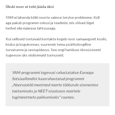
Ükski noor ei tohi jääda üksi
YAM ei lahenda kõiki noorte vaimse tervise probleeme. Küll
aga pakub programm oskusi ja teadmisi, mis võivad õigel
hetkel olla määrava tähtsusega.
Kui selliseid toetavaid kontakte kogeb noor samaaegselt koolis,
kodus ja kogukonnas, suureneb tema psühholoogiline
turvatunne ja vastupidavus. See ongi hariduse ökosüsteemi
tugevuse üks olulisemaid tunnuseid.
YAM-programmi tegevusi rahastatakse Euroopa 
Sotsiaalfondist kaasrahastatud programmi 
„Noorsootöö meetmed noorte tööturule sisenemise 
toetamiseks ja NEET-staatuses noortele 
tugimeetmete pakkumiseks" raames.