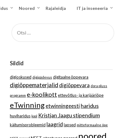
idus
Noored
Rajaleidja
IT ja inseneeria
OTSI:
Sildid
digioskused
digitaalne õppevara
digipädevus
digiõppematerjalid
digiõppevara
dora pluss
e-koolikott
ettevõtlus- ja karjääriõpe
programm
eTwinning
haridus
etwinningeesti
Kristjan Jaagu stipendium
huviharidus
kool
laagrid
käitumisprobleemid
lapsed
mitteformaalne õpe
noored
NEET-staatuses noored