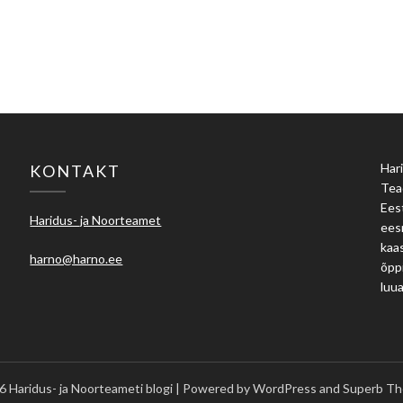
Hari
KONTAKT
Tea
Eest
Haridus- ja Noorteamet
ees
kaas
harno@harno.ee
õpp
luu
 Haridus- ja Noorteameti blogi
| Powered by WordPress and
Superb Th