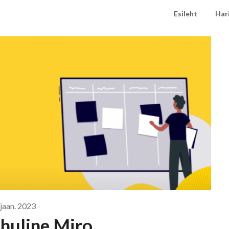
Esileht
Har
 jaan. 2023
huline Miro