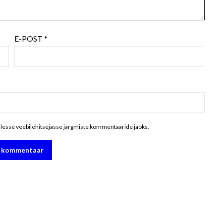
E-POST
*
ellesse veebilehitsejasse järgmiste kommentaaride jaoks.