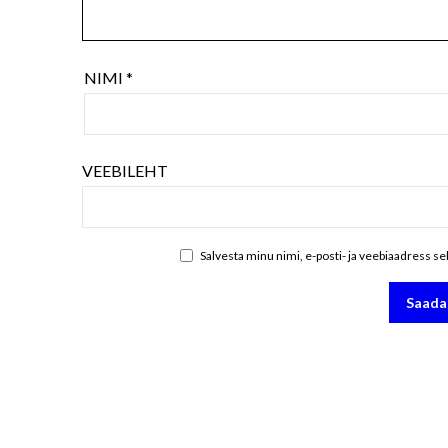
NIMI
*
VEEBILEHT
Salvesta minu nimi, e-posti- ja veebiaadress s