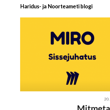
Liigu
Haridus- ja Noorteameti blogi
sisu
juurde
20.
Mitmeta