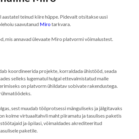
 aastatel teinud kiire hüppe. Pidevalt otsitakse uusi
oolehoiu saavutanud
Miro
tarkvara.
, mis annavad ülevaate Miro platvormi võimalustest.
ldab koordineerida projekte, korraldada ühistööd, seada
utades selleks lugematul hulgal ettevalmistatud malle
rimiseks on platvorm ühildatav sobivate rakendustega.
a rühmatöödeks.
lgas, sest muudab tööprotsessi mänguliseks ja jälgitavaks
on kolme virtuaaltahvli maht piiramatu ja tasulises paketis
stöötajaid ja õpilasi, võimaldades akrediteeritud
asulisele paketile.