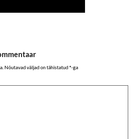
kommentaar
a.
Nõutavad väljad on tähistatud
*
-ga