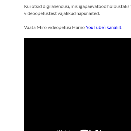
Kui otsid digilahendusi, mis igapäevatööd hõlbustaks 
videoõpetustest vajalikud näpunäited.
Vaata Miro videõpetusi Harno
YouTube’i kanalilt
.