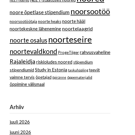
NEET-noored
noorsootöö
noore õpetlase stipendium
noorte hääl
noorsootöötaja
noorte heaks
noortelaagrid
noortekeskne lähenemine
noorteseire
noorte osalus
noortevaldkond
rahvusvaheline
ProgeTiiger
Rajaleidja
riskioludes noored
stipendium
Study in Estonia
stipendiumid
teeviit
taskuhääling
vaimne tervis
õpetajad
õppematerjalid
õpiränne
õppimine välismaal
Arhiiv
juuli 2026
juuni 2026