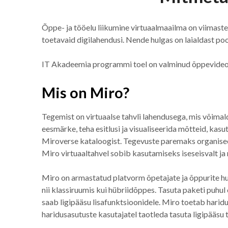
Õppe- ja tööelu liikumine virtuaalmaailma on viimastel
toetavaid digilahendusi. Nende hulgas on laialdast p
IT Akadeemia programmi toel on valminud õppevideod
Mis on Miro?
Tegemist on virtuaalse tahvli lahendusega, mis võima
eesmärke, teha esitlusi ja visualiseerida mõtteid, kas
Miroverse kataloogist. Tegevuste paremaks organisee
Miro virtuaaltahvel sobib kasutamiseks iseseisvalt j
Miro on armastatud platvorm õpetajate ja õppurite hu
nii klassiruumis kui hübriidõppes. Tasuta paketi puhul 
saab ligipääsu lisafunktsioonidele. Miro toetab haridu
haridusasutuste kasutajatel taotleda tasuta ligipääsu t