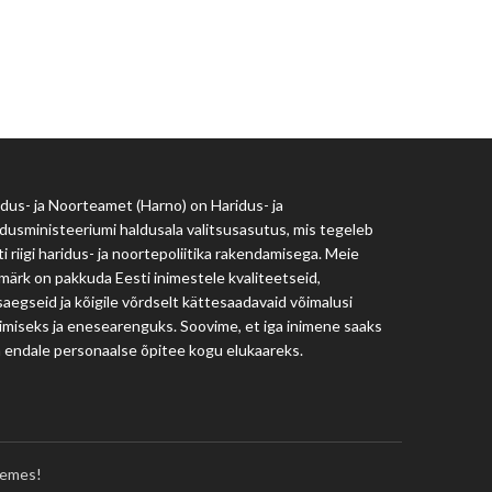
Haridus- ja Noorteamet
harno@harno.ee
dus- ja Noorteamet (Harno) on Haridus- ja
dusministeeriumi haldusala valitsusasutus, mis tegeleb
i riigi haridus- ja noortepoliitika rakendamisega. Meie
märk on pakkuda Eesti inimestele kvaliteetseid,
aegseid ja kõigile võrdselt kättesaadavaid võimalusi
imiseks ja enesearenguks. Soovime, et iga inimene saaks
a endale personaalse õpitee kogu elukaareks.
emes!