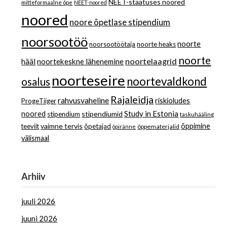
NEET-staatuses noored
mitteformaalne õpe
NEET-noored
noored
noore õpetlase stipendium
noorsootöö
noorte
noorsootöötaja
noorte heaks
noorte
noortelaagrid
hääl
noortekeskne lähenemine
noorteseire
noortevaldkond
osalus
Rajaleidja
rahvusvaheline
riskioludes
ProgeTiiger
Study in Estonia
noored
stipendiumid
stipendium
taskuhääling
vaimne tervis
õppimine
teeviit
õpetajad
õppematerjalid
õpiränne
välismaal
Arhiiv
juuli 2026
juuni 2026