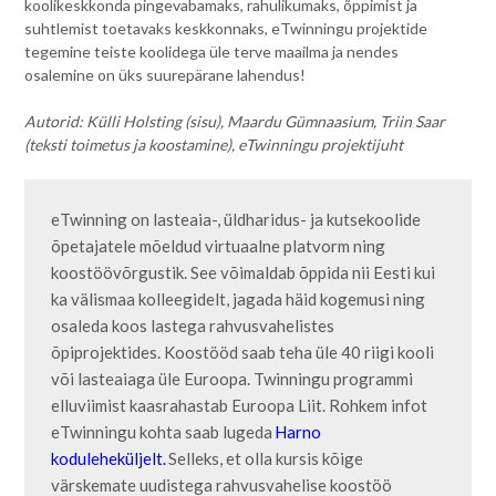
koolikeskkonda pingevabamaks, rahulikumaks, õppimist ja
suhtlemist toetavaks keskkonnaks, eTwinningu projektide
tegemine teiste koolidega üle terve maailma ja nendes
osalemine on üks suurepärane lahendus!
Autorid: Külli Holsting (sisu), Maardu Gümnaasium, Triin Saar
(teksti toimetus ja koostamine), eTwinningu projektijuht
eTwinning on lasteaia-, üldharidus- ja kutsekoolide 
õpetajatele mõeldud virtuaalne platvorm ning 
koostöövõrgustik. See võimaldab õppida nii Eesti kui 
ka välismaa kolleegidelt, jagada häid kogemusi ning 
osaleda koos lastega rahvusvahelistes 
õpiprojektides. Koostööd saab teha üle 40 riigi kooli 
või lasteaiaga üle Euroopa. Twinningu programmi 
elluviimist kaasrahastab Euroopa Liit. Rohkem infot 
eTwinningu kohta saab lugeda 
Harno 
koduleheküljelt.
 Selleks, et olla kursis kõige 
värskemate uudistega rahvusvahelise koostöö 