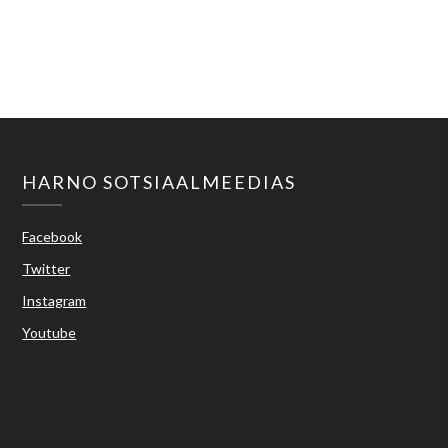
Haridus- ja Noorteamet
harno@harno.ee
HARNO SOTSIAALMEEDIAS
Facebook
Twitter
Instagram
Youtube