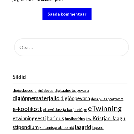
OTSI:
Sildid
digioskused
digitaalne õppevara
digipädevus
digiõppematerjalid
digiõppevara
dora pluss programm
eTwinning
e-koolikott
ettevõtlus- ja karjääriõpe
haridus
Kristjan Jaagu
etwinningeesti
huviharidus
kool
stipendium
laagrid
käitumisprobleemid
lapsed