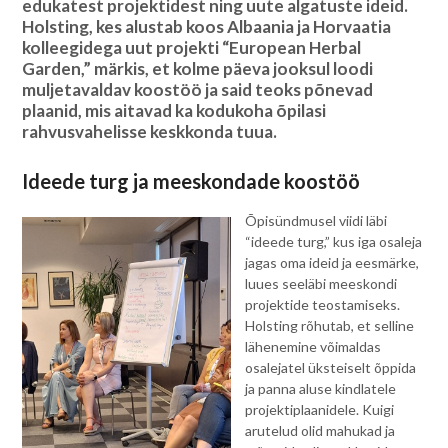
edukatest projektidest ning uute algatuste ideid.
Holsting, kes alustab koos Albaania ja Horvaatia
kolleegidega uut projekti “European Herbal
Garden,” märkis, et kolme päeva jooksul loodi
muljetavaldav koostöö ja said teoks põnevad
plaanid, mis aitavad ka kodukoha õpilasi
rahvusvahelisse keskkonda tuua.
Ideede turg ja meeskondade koostöö
Õpisündmusel viidi läbi
“ideede turg,” kus iga osaleja
jagas oma ideid ja eesmärke,
luues seeläbi meeskondi
projektide teostamiseks.
Holsting rõhutab, et selline
lähenemine võimaldas
osalejatel üksteiselt õppida
ja panna aluse kindlatele
projektiplaanidele. Kuigi
arutelud olid mahukad ja