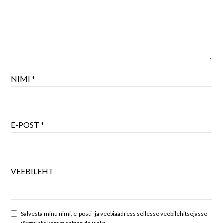
NIMI
*
E-POST
*
VEEBILEHT
Salvesta minu nimi, e-posti- ja veebiaadress sellesse veebilehitsejasse
järgmiste kommentaaride jaoks.