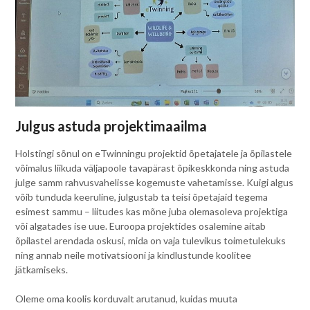
Julgus astuda projektimaailma
Holstingi sõnul on eTwinningu projektid õpetajatele ja õpilastele
võimalus liikuda väljapoole tavapärast õpikeskkonda ning astuda
julge samm rahvusvahelisse kogemuste vahetamisse. Kuigi algus
võib tunduda keeruline, julgustab ta teisi õpetajaid tegema
esimest sammu – liitudes kas mõne juba olemasoleva projektiga
või algatades ise uue. Euroopa projektides osalemine aitab
õpilastel arendada oskusi, mida on vaja tulevikus toimetulekuks
ning annab neile motivatsiooni ja kindlustunde koolitee
jätkamiseks.
Oleme oma koolis korduvalt arutanud, kuidas muuta