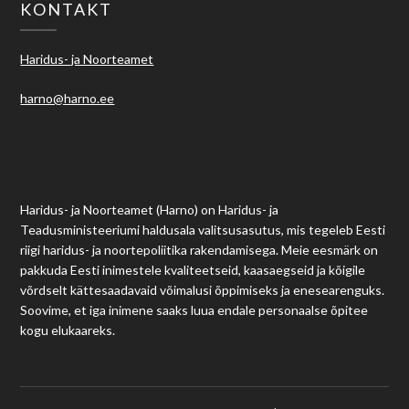
KONTAKT
Haridus- ja Noorteamet
harno@harno.ee
Haridus- ja Noorteamet (Harno) on Haridus- ja
Teadusministeeriumi haldusala valitsusasutus, mis tegeleb Eesti
riigi haridus- ja noortepoliitika rakendamisega. Meie eesmärk on
pakkuda Eesti inimestele kvaliteetseid, kaasaegseid ja kõigile
võrdselt kättesaadavaid võimalusi õppimiseks ja enesearenguks.
Soovime, et iga inimene saaks luua endale personaalse õpitee
kogu elukaareks.