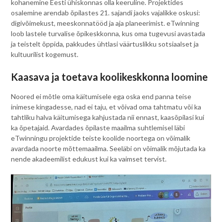
kohanemine Eesti ühiskonnas olla keeruline. Projektides
osalemine arendab õpilastes 21. sajandi jaoks vajalikke oskusi:
digivõimekust, meeskonnatööd ja aja planeerimist. eTwinning
loob lastele turvalise õpikeskkonna, kus oma tugevusi avastada
ja teistelt õppida, pakkudes ühtlasi väärtuslikku sotsiaalset ja
kultuurilist kogemust.
Kaasava ja toetava koolikeskkonna loomine
Noored ei mõtle oma käitumisele ega oska end panna teise
inimese kingadesse, nad ei taju, et võivad oma tahtmatu või ka
tahtliku halva käitumisega kahjustada nii ennast, kaasõpilasi kui
ka õpetajaid. Avardades õpilaste maailma suhtlemisel läbi
eTwinningu projektide teiste koolide noortega on võimalik
avardada noorte mõttemaailma. Seeläbi on võimalik mõjutada ka
nende akadeemilist edukust kui ka vaimset tervist.