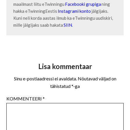
maailmast liitu eTwinningu
 Facebooki grupiga
 ning 
hakka eTwinningEestis
 Instagrami 
konto
 jälgijaks. 
Kuni neli korda aastas ilmub ka eTwinningu uudiskiri, 
mille jälgijaks saab hakata 
SIIN
.   
Lisa kommentaar
Sinu e-postiaadressi ei avaldata.
Nõutavad väljad on
tähistatud
*
-ga
KOMMENTEERI
*