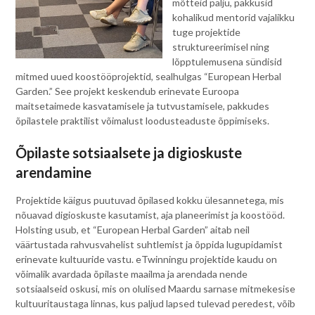
mõtteid palju, pakkusid
kohalikud mentorid vajalikku
tuge projektide
struktureerimisel ning
lõpptulemusena sündisid
mitmed uued koostööprojektid, sealhulgas “European Herbal
Garden.” See projekt keskendub erinevate Euroopa
maitsetaimede kasvatamisele ja tutvustamisele, pakkudes
õpilastele praktilist võimalust loodusteaduste õppimiseks.
Õpilaste sotsiaalsete ja digioskuste
arendamine
Projektide käigus puutuvad õpilased kokku ülesannetega, mis
nõuavad digioskuste kasutamist, aja planeerimist ja koostööd.
Holsting usub, et “European Herbal Garden” aitab neil
väärtustada rahvusvahelist suhtlemist ja õppida lugupidamist
erinevate kultuuride vastu. eTwinningu projektide kaudu on
võimalik avardada õpilaste maailma ja arendada nende
sotsiaalseid oskusi, mis on olulised Maardu sarnase mitmekesise
kultuuritaustaga linnas, kus paljud lapsed tulevad peredest, võib