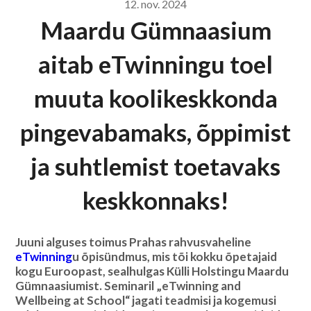
12. nov. 2024
Maardu Gümnaasium
aitab eTwinningu toel
muuta koolikeskkonda
pingevabamaks, õppimist
ja suhtlemist toetavaks
keskkonnaks!
Juuni alguses toimus Prahas rahvusvaheline
eTwinning
u õpisündmus, mis tõi kokku õpetajaid
kogu Euroopast, sealhulgas Külli Holstingu Maardu
Gümnaasiumist. Seminaril „eTwinning and
Wellbeing at School“ jagati teadmisi ja kogemusi