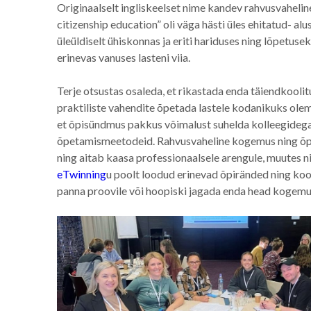
Originaalselt ingliskeelset nime kandev rahvusvaheli
citizenship education” oli väga hästi üles ehitatud- a
üleüldiselt ühiskonnas ja eriti hariduses ning lõpetus
erinevas vanuses lasteni viia.
Terje otsustas osaleda, et rikastada enda täiendkoolitu
praktiliste vahendite õpetada lastele kodanikuks olemi
et õpisündmus pakkus võimalust suhelda kolleegidega 
õpetamismeetodeid. Rahvusvaheline kogemus ning õpe
ning aitab kaasa professionaalsele arengule, muutes n
eTwinning
u poolt loodud erinevad õpiränded ning kool
panna proovile või hoopiski jagada enda head kogemus