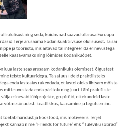
rolli olulisust ning seda, kuidas nad saavad olla osa Euroopa
dasid Terje arusaama kodanikuaktiivsuse olulisusest. Ta sai
 nippe ja tööriistu, mis aitavad tal integreerida erinevustega
s selle kaasavamaks ning lõimides kodanikuõpet.
on luua laste seas arusaam kodanikuks olemisest, õigustest
ine teiste kultuuridega. Ta sai uusi ideid praktilisteks
ega enda lasteaias rakendada, et lastel oleks lihtsam mõista,
 mitte unustada enda päritolu ning juuri. Läbi praktiliste
välja erinevaid lühiprojekte, grupitöid, ettekandeid laste
e võtmesõnadest- teadlikkus, kaasamine ja tegutsemine.
it toetab haridust ja koostööd, mis motiveeris Terjet
rojekt kannab nime “Friends for future” ehk “Tuleviku sõbrad”