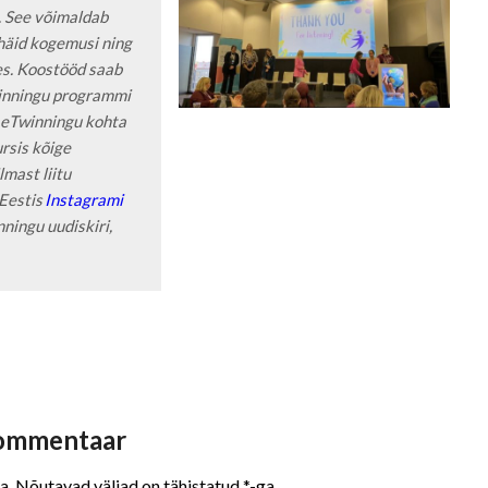
 See võimaldab 
 häid kogemusi ning 
s. Koostööd saab 
winningu programmi 
 eTwinningu kohta 
ursis kõige 
ast liitu 
Eestis
 Instagrami 
ningu uudiskiri, 
kommentaar
a.
Nõutavad väljad on tähistatud
*
-ga