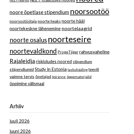
NEET-noored
noorsootöö
noore õpetlase stipendium
noorte hääl
noorsootöötaja
noorte heaks
noortelaagrid
noortekeskne lähenemine
noorteseire
noorte osalus
noortevaldkond
rahvusvaheline
ProgeTiiger
Rajaleidja
riskioludes noored
stipendium
Study in Estonia
stipendiumid
teeviit
taskuhääling
vaimne tervis
õpetajad
õppematerjalid
õpiränne
õppimine välismaal
Arhiiv
juuli 2026
juuni 2026