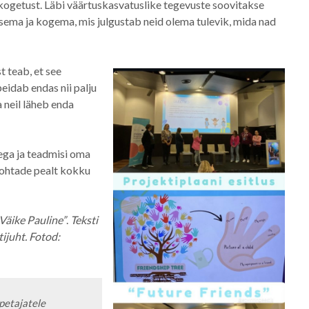
 kogetust. Läbi väärtuskasvatuslike tegevuste soovitakse
utsema ja kogema, mis julgustab neid olema tulevik, mida nad
t teab, et see
eidab endas nii palju
a neil läheb enda
ega ja teadmisi oma
kohtade pealt kokku
Väike Pauline”
.
Teksti
tijuht. Fotod:
petajatele 