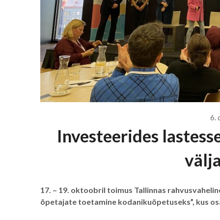
6. 
Investeerides lastess
välj
17. – 19. oktoobril toimus Tallinnas rahvusvahel
õpetajate toetamine kodanikuõpetuseks”, kus osa