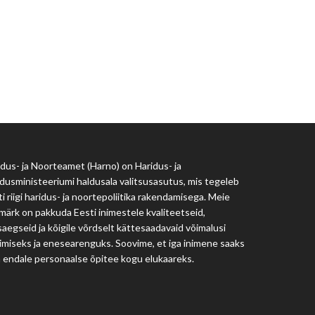
Haridus- ja Noorteamet
harno@harno.ee
dus- ja Noorteamet (Harno) on Haridus- ja
dusministeeriumi haldusala valitsusasutus, mis tegeleb
i riigi haridus- ja noortepoliitika rakendamisega. Meie
märk on pakkuda Eesti inimestele kvaliteetseid,
aegseid ja kõigile võrdselt kättesaadavaid võimalusi
imiseks ja enesearenguks. Soovime, et iga inimene saaks
a endale personaalse õpitee kogu elukaareks.