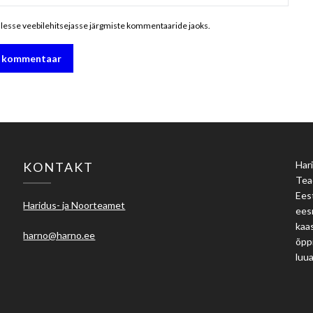
ellesse veebilehitsejasse järgmiste kommentaaride jaoks.
Hari
KONTAKT
Tea
Eest
Haridus- ja Noorteamet
ees
kaas
harno@harno.ee
õpp
luu