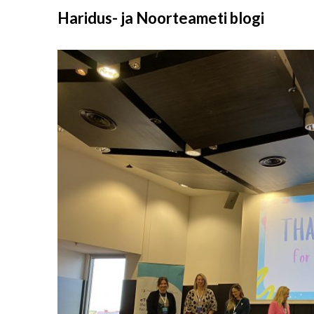
Liigu
Haridus- ja Noorteameti blogi
sisu
juurde