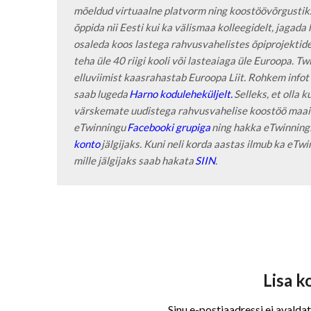
mõeldud virtuaalne platvorm ning koostöövõrgustik.
õppida nii Eesti kui ka välismaa kolleegidelt, jagada
osaleda koos lastega rahvusvahelistes õpiprojektide
teha üle 40 riigi kooli või lasteaiaga üle Euroopa. T
elluviimist kaasrahastab Euroopa Liit. Rohkem infot
saab lugeda 
Harno koduleheküljelt.
 Selleks, et olla k
värskemate uudistega rahvusvahelise koostöö maailm
eTwinningu
 Facebooki grupiga
 ning hakka eTwinning
konto
 jälgijaks. Kuni neli korda aastas ilmub ka eTwin
mille jälgijaks saab hakata 
SIIN
. 
Lisa 
Sinu e-postiaadressi ei avaldat