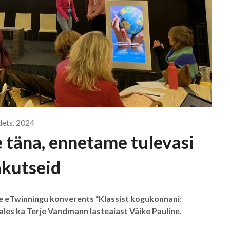
dets. 2024
e täna, ennetame tulevasi
akutseid
ine eTwinningu konverents “Klassist kogukonnani:
les ka Terje Vandmann lasteaiast Väike Pauline.