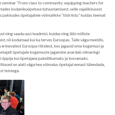
ne seminar “From class to community: equipping teachers for
lustades kodanikuõpetuse tutvustamisest, selle vajalikkusest
eks pakkudes õpetajatele võimalikke “tööriistu” kuidas teemat
st ning saada uusi teadmisi, kuidas ning läbi milliste
st, nii kodumaal kui ka terves Euroopas. Talle väga meeldis,
erinevatest Euroopa riikidest, kes jagasid oma kogemusi ja
tajalt õpetajale kogemuste jagamine avardab silmaringi
ii õppija kui õpetajana paindlikumaks ja loovamaks.
itused on alati väga hea võimalus õpetajal ennast täiendada,
t teistega.