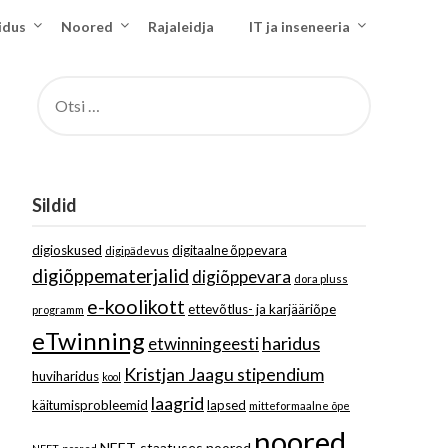
idus
Noored
Rajaleidja
IT ja inseneeria
OTSI:
Sildid
digioskused
digitaalne õppevara
digipädevus
digiõppematerjalid
digiõppevara
dora pluss
e-koolikott
ettevõtlus- ja karjääriõpe
programm
eTwinning
haridus
etwinningeesti
Kristjan Jaagu stipendium
huviharidus
kool
laagrid
käitumisprobleemid
lapsed
mitteformaalne õpe
noored
NEET-staatuses noored