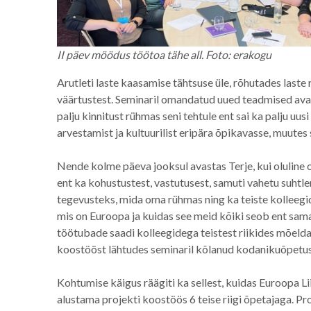
II päev möödus töötoa tähe all. Foto: erakogu
Arutleti laste kaasamise tähtsuse üle, rõhutades laste 
väärtustest. Seminaril omandatud uued teadmised avar
palju kinnitust rühmas seni tehtule ent sai ka palju uusi
arvestamist ja kultuurilist eripära õpikavasse, muute
Nende kolme päeva jooksul avastas Terje, kui oluline 
ent ka kohustustest, vastutusest, samuti vahetu suhtlem
tegevusteks, mida oma rühmas ning ka teiste kolleegid
mis on Euroopa ja kuidas see meid kõiki seob ent samas
töötubade saadi kolleegidega teistest riikides mõelda 
koostööst lähtudes seminaril kõlanud kodanikuõpetus
Kohtumise käigus räägiti ka sellest, kuidas Euroopa Li
alustama projekti koostöös 6 teise riigi õpetajaga. P