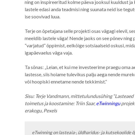
ning on inspireeritud kolme päeva jooksul kuuldust ja
lastele edasi anda teadmisi ning suunata neid ise teg
ise soovivad luua.
Terje on õpetajana selle projekti osas vägagi elevil, ses
meeldib lastele väga! Nende jaoks on see põnev ning p
“varjatud” õppimist, eelkõige sotsiaalseid oskusi, mid
igapäevaelus väga vaja.
Ta sõnas: „Leian, et kui me investeerime praegu oma a
lastesse, siis hoiame tulevikus palju aega nende mure
või hoopiski ennetame nende tekkimist.“
Sisu: Terje Vandmann, mittetulundusühing “Lasteaed 
toimetus ja koostamine: Triin Saar,
eTwinningu
projek
erakogu
,
Pexels
eTwinning on lasteaia-, üldharidus- ja kutsekoolide õ