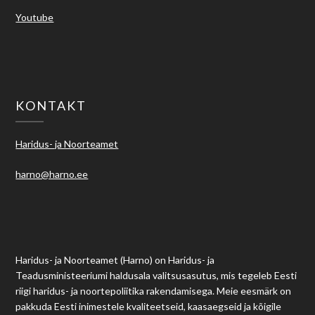
Youtube
KONTAKT
Haridus- ja Noorteamet
harno@harno.ee
Haridus- ja Noorteamet (Harno) on Haridus- ja
Teadusministeeriumi haldusala valitsusasutus, mis tegeleb Eesti
riigi haridus- ja noortepoliitika rakendamisega. Meie eesmärk on
pakkuda Eesti inimestele kvaliteetseid, kaasaegseid ja kõigile