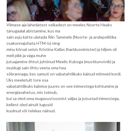
Viimase aja lahedatest seikadest on meeles Noorte Heaks
tänugaalal abistamine, kus ma
sain asju kätte ulatada Riin Tammele (Noorte- ja andepoliitika
osakonnajuhata HTM-is) ning
minu kõrval seisis Kristina Kallas (haridusminister) ja hiljem oli
meil pikk ja väga muhe
jutuajamine õhtut juhtinud Meelis Kuboga (mustkunstnik) ja
muidugi sain õhtu veeta oma hea
sõbrannaga, kes samuti on vabatahtlikuks käinud mitmeid kordi.
Üks meeletult tore osa
vabatahtlikuks käimise juures on see inimestega kohtumine ja
energiavahetus, mis toimub,
kui sa oled oma mugavustsoonist väljas ja jutustad inimestega,
kellest oled ainult lugusid
kuulnud või telekas näinud.