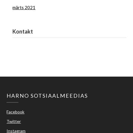
märts 2021
Kontakt
Haridus- ja Noorteamet
harno@harno.ee
HARNO SOTSIAALMEEDIAS
Facebook
Twitter
Instagram