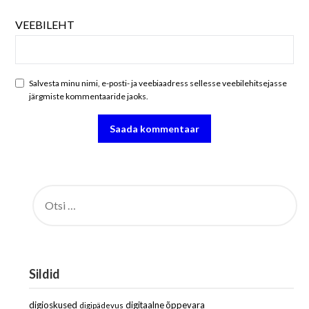
VEEBILEHT
Salvesta minu nimi, e-posti- ja veebiaadress sellesse veebilehitsejasse
järgmiste kommentaaride jaoks.
OTSI:
Sildid
digioskused
digitaalne õppevara
digipädevus