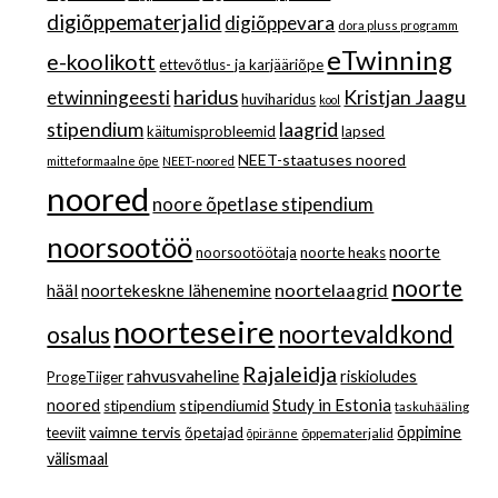
digiõppematerjalid
digiõppevara
dora pluss programm
eTwinning
e-koolikott
ettevõtlus- ja karjääriõpe
haridus
Kristjan Jaagu
etwinningeesti
huviharidus
kool
stipendium
laagrid
käitumisprobleemid
lapsed
NEET-staatuses noored
mitteformaalne õpe
NEET-noored
noored
noore õpetlase stipendium
noorsootöö
noorte
noorsootöötaja
noorte heaks
noorte
noortelaagrid
hääl
noortekeskne lähenemine
noorteseire
noortevaldkond
osalus
Rajaleidja
rahvusvaheline
riskioludes
ProgeTiiger
Study in Estonia
noored
stipendiumid
stipendium
taskuhääling
vaimne tervis
õppimine
teeviit
õpetajad
õppematerjalid
õpiränne
välismaal