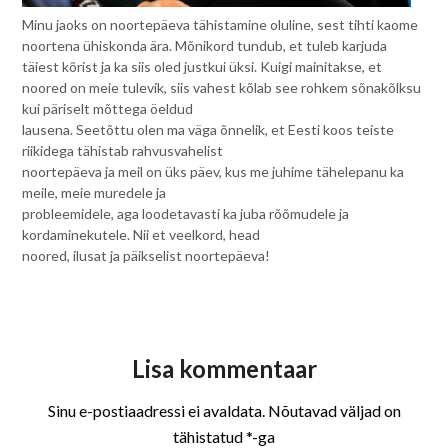
Minu jaoks on noortepäeva tähistamine oluline, sest tihti kaome
noortena ühiskonda ära. Mõnikord tundub, et tuleb karjuda
täiest kõrist ja ka siis oled justkui üksi. Kuigi mainitakse, et
noored on meie tulevik, siis vahest kõlab see rohkem sõnakõlksu
kui päriselt mõttega öeldud
lausena. Seetõttu olen ma väga õnnelik, et Eesti koos teiste
riikidega tähistab rahvusvahelist
noortepäeva ja meil on üks päev, kus me juhime tähelepanu ka
meile, meie muredele ja
probleemidele, aga loodetavasti ka juba rõõmudele ja
kordaminekutele. Nii et veelkord, head
noored, ilusat ja päikselist noortepäeva!
Lisa kommentaar
Sinu e-postiaadressi ei avaldata.
Nõutavad väljad on
tähistatud
*
-ga