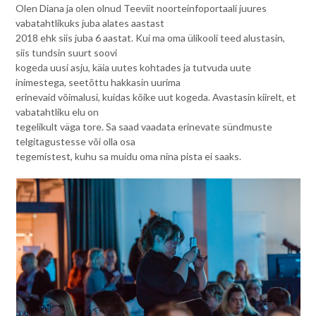
Olen Diana ja olen olnud Teeviit noorteinfoportaali juures
vabatahtlikuks juba alates aastast
2018 ehk siis juba 6 aastat. Kui ma oma ülikooli teed alustasin,
siis tundsin suurt soovi
kogeda uusi asju, käia uutes kohtades ja tutvuda uute
inimestega, seetõttu hakkasin uurima
erinevaid võimalusi, kuidas kõike uut kogeda. Avastasin kiirelt, et
vabatahtliku elu on
tegelikult väga tore. Sa saad vaadata erinevate sündmuste
telgitagustesse või olla osa
tegemistest, kuhu sa muidu oma nina pista ei saaks.