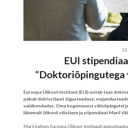
12.
EUI stipendiaa
“Doktoriõpingutega v
Euroopa Ülikool-Instituut (EUI) ootab taas doktor
pakub doktoriõpet õigusteaduse, majandusteadus
valdkondades. Oma kogemusest välisõpingutel ja 
lähemalt ülikooli vilistlane ja stipendiaat Marii Vä
Marii kaitses Euroopa Ülikool-Instituudi ajalooteadu