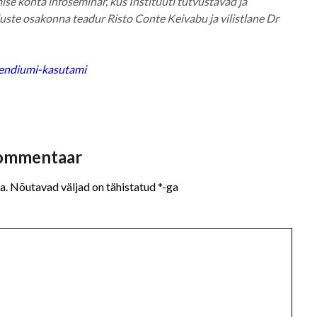
se kohta infoseminar, kus Instituuti tutvustavad ja
duste osakonna teadur Risto Conte Keivabu ja vilistlane Dr
pendiumi-kasutami
kommentaar
a.
Nõutavad väljad on tähistatud
*
-ga