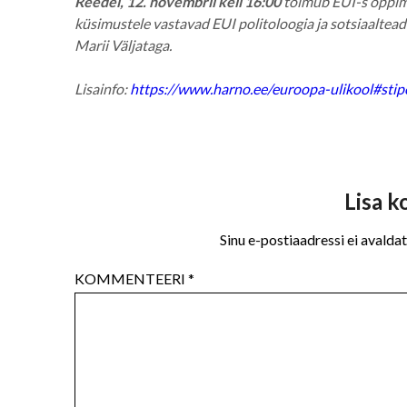
Reedel, 12. novembril kell 16:00
toimub EUI-s õppimi
küsimustele vastavad EUI politoloogia ja sotsiaaltea
Marii Väljataga.
Lisainfo:
https://www.harno.ee/euroopa-ulikool#sti
Lisa 
Sinu e-postiaadressi ei avaldat
KOMMENTEERI
*