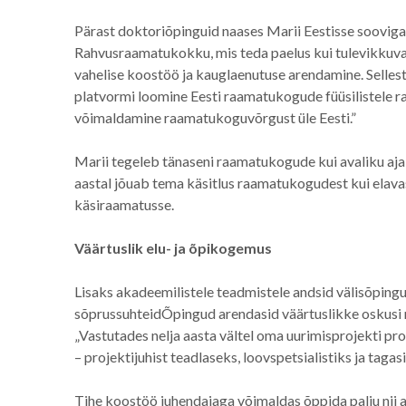
Pärast doktoriõpinguid naases Marii Eestisse sooviga 
Rahvusraamatukokku, mis teda paelus kui tulevikkuva
vahelise koostöö ja kauglaenutuse arendamine. Sellest
platvormi loomine Eesti raamatukogude füüsilistele r
võimaldamine raamatukoguvõrgust üle Eesti.”
Marii tegeleb tänaseni raamatukogude kui avaliku aj
aastal jõuab tema käsitlus raamatukogudest kui elava
käsiraamatusse.
Väärtuslik elu- ja õpikogemus
Lisaks akadeemilistele teadmistele andsid välisõpingu
sõprussuhteidÕpingud arendasid väärtuslikke oskusi na
„Vastutades nelja aasta vältel oma uurimisprojekti pro
– projektijuhist teadlaseks, loovspetsialistiks ja tagas
Tihe koostöö juhendajaga võimaldas õppida palju nii aka