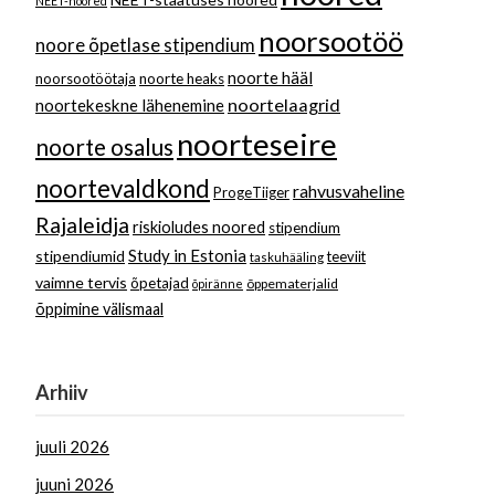
NEET-noored
noorsootöö
noore õpetlase stipendium
noorte hääl
noorsootöötaja
noorte heaks
noortelaagrid
noortekeskne lähenemine
noorteseire
noorte osalus
noortevaldkond
rahvusvaheline
ProgeTiiger
Rajaleidja
riskioludes noored
stipendium
Study in Estonia
stipendiumid
teeviit
taskuhääling
vaimne tervis
õpetajad
õppematerjalid
õpiränne
õppimine välismaal
Arhiiv
juuli 2026
juuni 2026