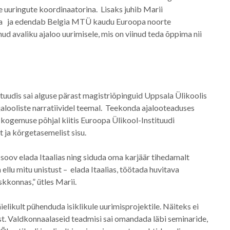
uuringute koordinaatorina. Lisaks juhib Marii
hma ja edendab Belgia MTÜ kaudu Euroopa noorte
avaliku ajaloo uurimisele, mis on viinud teda õppima nii
tuudis sai alguse pärast magistriõpinguid Uppsala Ülikoolis
 ajalooliste narratiividel teemal. Teekonda ajalooteaduses
 kogemuse põhjal kiitis Euroopa Ülikool-Instituudi
 ja kõrgetasemelist sisu.
soov elada Itaalias ning siduda oma karjäär tihedamalt
ellu mitu unistust – elada Itaalias, töötada huvitava
kkonnas,” ütles Marii.
äielikult pühenduda isiklikule uurimisprojektile. Näiteks ei
t. Valdkonnaalaseid teadmisi sai omandada läbi seminaride,