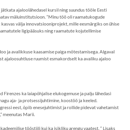
jätkata ajaloolähedasel kursil ning suundus tööle Eesti
atav mäluinstitutsioon. “Minu töö oli raamatukogude
 kasvas välja innovatsiooniprojekt, mille eesmärgiks on ühise
aamatutele ligipääsuks ning raamatute kojutellimise
aloo ja avalikkuse kaasamise paiga mõtestamisega. Algaval
st ajaloosuhtluse ruumist esmakordselt ka avaliku ajaloo
d Firenzes ka laiapõhjalise elukogemuse ja palju lähedasi
gu aja- ja protsessijuhtimine, koostöö ja keeled.
gressi eest, õpib enesejuhtimist ja rollide pidevat vahetamist
i,“ meenutas Marii.
deemilise tööstiili kui ka isikliku arengu vaatest. “ Lisaks