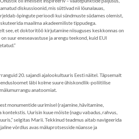
hustik oli imeliselt inspireeriv – vaatepunktide paljusus,
matud diskussioonid, mis süttivad nii lõunalauas,
irjeldab õpingute perioodi kui sündmuste südames olemist,
diskuteerida maailma akadeemiliste tippudega.
elt see, et doktoritöö kirjutamine niisuguses keskkonnas on
e on suur eneseavastuse ja arengu teekond, kuid EUI
etatud.”
nguid 20. sajandi ajalookultuuris Eesti näitel. Täpsemalt
endusloomet läbi kolme suure ühiskondlik-poliitilise
a mälumurrangu anatoomiat.
est monumentide uurimisel (rajamine, hävitamine,
a kontekstis. Uurisin kuue mõiste (nagu vabadus, rahvus,
uuris,” selgitas Marii. Tekkinud teadmus aitab navigeerida
jaline võrdlus avas mäluprotsesside nüansse ja