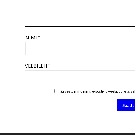
NIMI
*
VEEBILEHT
Salvesta minu nimi, e-posti- ja veebiaadress s