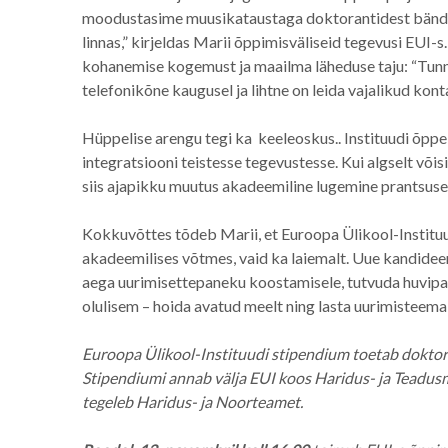
moodustasime muusikataustaga doktorantidest bändi ja 
linnas,” kirjeldas Marii õppimisväliseid tegevusi EUI
kohanemise kogemust ja maailma läheduse taju: “Tunne
telefonikõne kaugusel ja lihtne on leida vajalikud kon
Hüppelise arengu tegi ka keeleoskus.. Instituudi õp
integratsiooni teistesse tegevustesse. Kui algselt võ
siis ajapikku muutus akadeemiline lugemine prantsuse,
Kokkuvõttes tõdeb Marii, et Euroopa Ülikool-Instituu
akadeemilises võtmes, vaid ka laiemalt. Uue kandideer
aega uurimisettepaneku koostamisele, tutvuda huvip
olulisem – hoida avatud meelt ning lasta uurimisteem
Euroopa Ülikool-Instituudi stipendium toetab doktora
Stipendiumi annab välja EUI koos Haridus- ja Teadusm
tegeleb Haridus- ja Noorteamet.