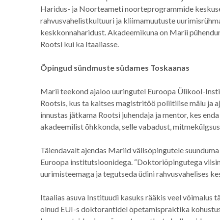
Haridus- ja Noorteameti noorteprogrammide keskuse 
rahvusvahelistkultuuri ja kliimamuutuste uurimisrü
keskkonnaharidust. Akadeemikuna on Marii pühendunud 
Rootsi kui ka Itaaliasse.
Õpingud sündmuste südames Toskaanas
Marii teekond ajaloo uuringutel Euroopa Ülikool-Insti
Rootsis, kus ta kaitses magistritöö poliitilise mälu ja
innustas jätkama Rootsi juhendaja ja mentor, kes enda
akadeemilist õhkkonda, selle vabadust, mitmekülgsust
Täiendavalt ajendas Mariid välisõpingutele suunduma 
Euroopa institutsioonidega. “Doktoriõpingutega viisin 
uurimisteemaga ja tegutseda üdini rahvusvahelises kes
Itaalias asuva Instituudi kasuks rääkis veel võimalus t
olnud EUI-s doktorantidel õpetamispraktika kohustus