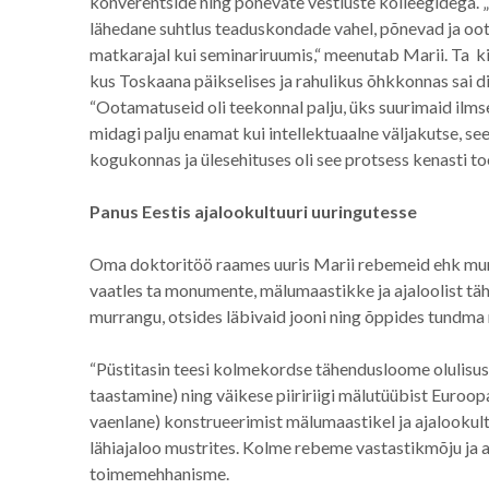
konverentside ning põnevate vestluste kolleegidega. „Õ
lähedane suhtlus teaduskondade vahel, põnevad ja oota
matkarajal kui seminariruumis,“ meenutab Marii. Ta k
kus Toskaana päikselises ja rahulikus õhkkonnas sai 
“Ootamatuseid oli teekonnal palju, üks suurimaid ilms
midagi palju enamat kui intellektuaalne väljakutse, se
kogukonnas ja ülesehituses oli see protsess kenasti to
Panus Eestis ajalookultuuri uuringutesse
Oma doktoritöö raames uuris Marii rebemeid ehk murra
vaatles ta monumente, mälumaastikke ja ajaloolist täh
murrangu, otsides läbivaid jooni ning õppides tundm
“Püstitasin teesi kolmekordse tähendusloome olulisus
taastamine) ning väikese piiririigi mälutüübist Euroop
vaenlane) konstrueerimist mälumaastikel ja ajalookult
lähiajaloo mustrites. Kolme rebeme vastastikmõju ja a
toimemehhanisme.