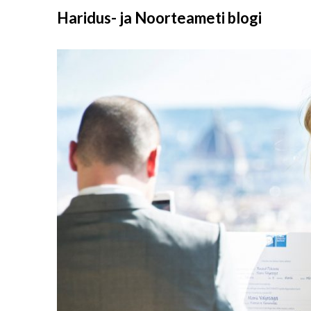
Liigu
Haridus- ja Noorteameti blogi
sisu
juurde