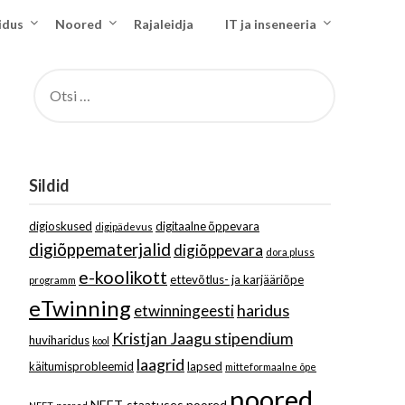
idus
Noored
Rajaleidja
IT ja inseneeria
OTSI:
Sildid
digioskused
digitaalne õppevara
digipädevus
digiõppematerjalid
digiõppevara
dora pluss
e-koolikott
ettevõtlus- ja karjääriõpe
programm
eTwinning
haridus
etwinningeesti
Kristjan Jaagu stipendium
huviharidus
kool
laagrid
käitumisprobleemid
lapsed
mitteformaalne õpe
noored
NEET-staatuses noored