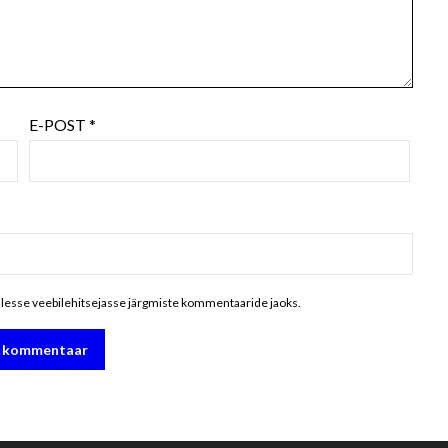
E-POST
*
ellesse veebilehitsejasse järgmiste kommentaaride jaoks.