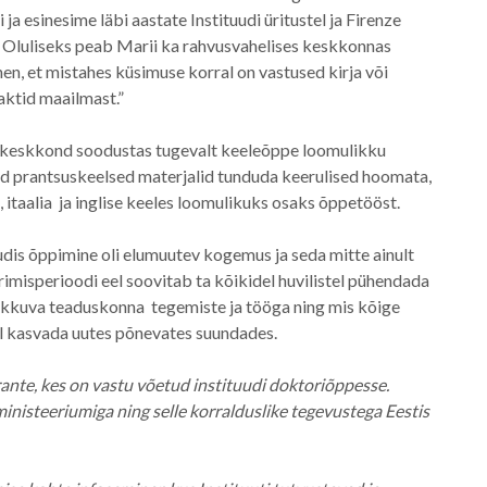
esinesime läbi aastate Instituudi üritustel ja Firenze
-s. Oluliseks peab Marii ka rahvusvahelises keskkonnas
n, et mistahes küsimuse korral on vastused kirja või
taktid maailmast.”
pekeskkond soodustas tugevalt keeleõppe loomulikku
isid prantsuskeelsed materjalid tunduda keerulised hoomata,
 itaalia ja inglise keeles loomulikuks osaks õppetööst.
dis õppimine oli elumuutev kogemus ja seda mitte ainult
imisperioodi eel soovitab ta kõikidel huvilistel pühendada
akkuva teaduskonna tegemiste ja tööga ning mis kõige
al kasvada uutes põnevates suundades.
nte, kes on vastu võetud instituudi doktoriõppesse.
inisteeriumiga ning selle korralduslike tegevustega Eestis