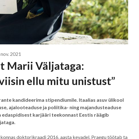
 nov. 2021
t Marii Väljataga:
iisin ellu mitu unistust”
ante kandideerima stipendiumile. Itaalias asuv ülikool
e, ajalooteaduse ja poliitika- ning majandusteaduse
edaspidisest karjääri teekonnast Eestis räägib
ljataga.
skonnas doktorikraadi 2016. aasta kevadel. Praegu töötab ta