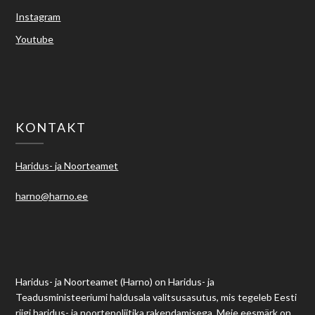
Instagram
Youtube
KONTAKT
Haridus- ja Noorteamet
harno@harno.ee
Haridus- ja Noorteamet (Harno) on Haridus- ja
Teadusministeeriumi haldusala valitsusasutus, mis tegeleb Eesti
riigi haridus- ja noortepoliitika rakendamisega. Meie eesmärk on