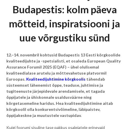
Budapestis: kolm päeva
mõtteid, inspiratsiooni ja
uue võrgustiku sünd
12.–14. novembril kohtusid Budapestis 13 Eesti kõrgkoolide
kvaliteedijuhte ja -spetsialisti, et osaleda European Quality
Assurance Forumil 2025 (EQAF) – ühel olulisemal
kvaliteedialase arutelu ja mõttevahetuse platvormil
Euroopas.
Kvaliteedijuhtimine kõrgkoolis
tähendab
süsteemset lähenemist õppe, teaduse, juhtimise ja
tugiteenuste järjepidevale arendamisele, et tagada
õppijatele ja ühiskonnale usaldusväärne ning
kõrgetasemeline haridus. Hea kvaliteedijuhtimine aitab
kõrgkoolil olla konkurentsivõimeline, läbipaistev,
õppijakeskne ja muutustele vastupidav.
Kuigi foorumi sisuline tase pakkus osalejatele erinevaid