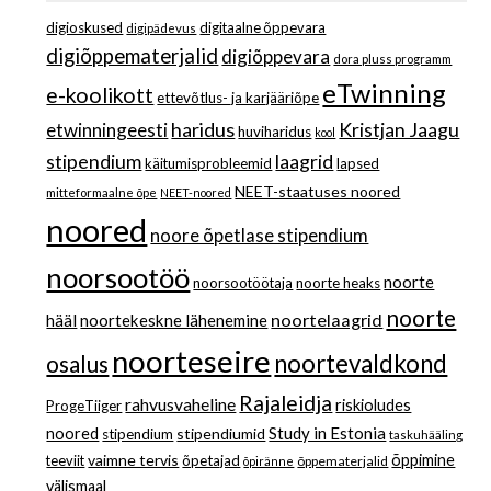
digioskused
digitaalne õppevara
digipädevus
digiõppematerjalid
digiõppevara
dora pluss programm
eTwinning
e-koolikott
ettevõtlus- ja karjääriõpe
haridus
Kristjan Jaagu
etwinningeesti
huviharidus
kool
stipendium
laagrid
käitumisprobleemid
lapsed
NEET-staatuses noored
mitteformaalne õpe
NEET-noored
noored
noore õpetlase stipendium
noorsootöö
noorte
noorsootöötaja
noorte heaks
noorte
noortelaagrid
hääl
noortekeskne lähenemine
noorteseire
noortevaldkond
osalus
Rajaleidja
rahvusvaheline
riskioludes
ProgeTiiger
Study in Estonia
noored
stipendiumid
stipendium
taskuhääling
vaimne tervis
õppimine
teeviit
õpetajad
õppematerjalid
õpiränne
välismaal