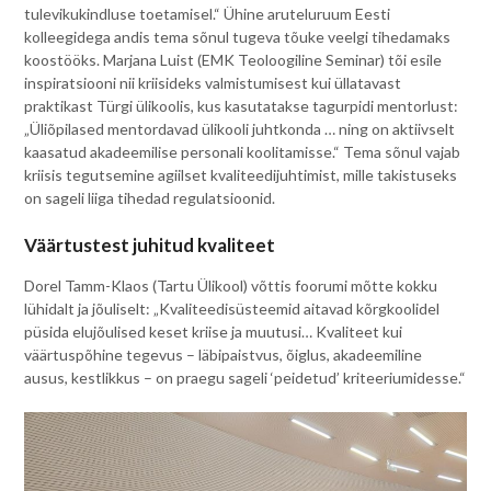
tulevikukindluse toetamisel.“ Ühine aruteluruum Eesti
kolleegidega andis tema sõnul tugeva tõuke veelgi tihedamaks
koostööks. Marjana Luist (EMK Teoloogiline Seminar) tõi esile
inspiratsiooni nii kriisideks valmistumisest kui üllatavast
praktikast Türgi ülikoolis, kus kasutatakse tagurpidi mentorlust:
„Üliõpilased mentordavad ülikooli juhtkonda … ning on aktiivselt
kaasatud akadeemilise personali koolitamisse.“ Tema sõnul vajab
kriisis tegutsemine agiilset kvaliteedijuhtimist, mille takistuseks
on sageli liiga tihedad regulatsioonid.
Väärtustest juhitud kvaliteet
Dorel Tamm-Klaos (Tartu Ülikool) võttis foorumi mõtte kokku
lühidalt ja jõuliselt: „Kvaliteedisüsteemid aitavad kõrgkoolidel
püsida elujõulised keset kriise ja muutusi… Kvaliteet kui
väärtuspõhine tegevus – läbipaistvus, õiglus, akadeemiline
ausus, kestlikkus – on praegu sageli ‘peidetud’ kriteeriumidesse.“