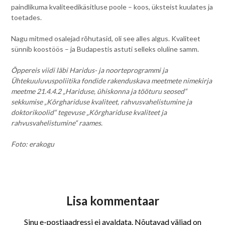
paindlikuma kvaliteedikäsitluse poole – koos, üksteist kuulates ja
toetades.
Nagu mitmed osalejad rõhutasid, oli see alles algus. Kvaliteet
sünnib koostöös – ja Budapestis astuti selleks oluline samm.
Õppereis viidi läbi Haridus- ja noorteprogrammi ja
Ühtekuuluvuspoliitika fondide rakenduskava meetmete nimekirja
meetme 21.4.4.2 „Hariduse, ühiskonna ja tööturu seosed“
sekkumise „Kõrghariduse kvaliteet, rahvusvahelistumine ja
doktorikoolid“ tegevuse „Kõrghariduse kvaliteet ja
rahvusvahelistumine“ raames.
Foto: erakogu
Lisa kommentaar
Sinu e-postiaadressi ei avaldata.
Nõutavad väljad on