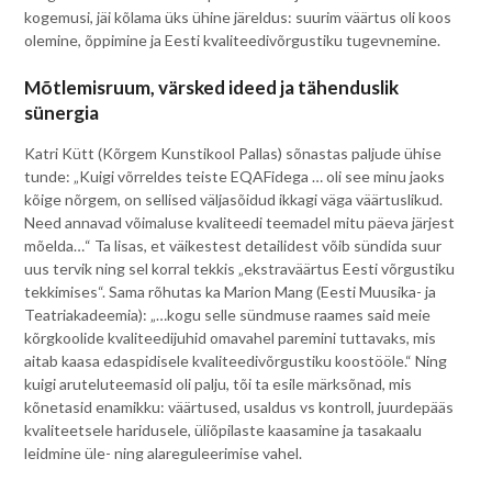
kogemusi, jäi kõlama üks ühine järeldus: suurim väärtus oli koos
olemine, õppimine ja Eesti kvaliteedivõrgustiku tugevnemine.
Mõtlemisruum, värsked ideed ja tähenduslik
sünergia
Katri Kütt (Kõrgem Kunstikool Pallas) sõnastas paljude ühise
tunde: „Kuigi võrreldes teiste EQAFidega … oli see minu jaoks
kõige nõrgem, on sellised väljasõidud ikkagi väga väärtuslikud.
Need annavad võimaluse kvaliteedi teemadel mitu päeva järjest
mõelda…“ Ta lisas, et väikestest detailidest võib sündida suur
uus tervik ning sel korral tekkis „ekstraväärtus Eesti võrgustiku
tekkimises“. Sama rõhutas ka Marion Mang (Eesti Muusika- ja
Teatriakadeemia): „…kogu selle sündmuse raames said meie
kõrgkoolide kvaliteedijuhid omavahel paremini tuttavaks, mis
aitab kaasa edaspidisele kvaliteedivõrgustiku koostööle.“ Ning
kuigi aruteluteemasid oli palju, tõi ta esile märksõnad, mis
kõnetasid enamikku: väärtused, usaldus vs kontroll, juurdepääs
kvaliteetsele haridusele, üliõpilaste kaasamine ja tasakaalu
leidmine üle- ning alareguleerimise vahel.