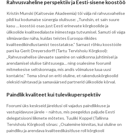
Rahvusvaheline perspektiiv ja Eesti-sisene koostöö
Kristin Munski (Kaitseväe Akadeemia) tõi välja nii rahvusvahelise
pildi kui kodumaise sünergia olulisuse: „Tundsin, et sain suure
kasu … koostöö osas just Eesti erinevate kõrgkoolide ja
ülikoolide kvaliteedialaste inimestega tutvumisel. Samuti oli väga
silmiavardav näha, kuidas teistes Euroopa riikides
kvaliteedikindlustamist teostatakse.“ Sarnast rõhku koostööle
pani ka Gerit Dreyersdorff (Tartu Tervishoiu Kõrgkool):
„Rahvusvahelise ülevaate saamine on valdkonna juhtimisel ja
arendamisel olulise tähtsusega… ning osalesime foorumil
mitmekesise seltskonnaga, mis andis võimaluse luua uusi
kontakte.“ Tema sõnul on eriti oluline, et rakenduskõrgkoolid
oleksid nähtavad ja samaväärsed partnerid ülikoolide kõrval.
Paindlik kvaliteet kui tulevikuperspektiiv
Foorumi üks keskseid järeldusi oli vajadus paindlikkuse ja
vastupidavuse järele – nähtus, mis peegeldus paljude Eesti
delegatsiooni liikmete mõtetes. Tuuliki Koppel (Tallinna
Tervishoiu Kõrgkool) sõnas: „Osalemine kinnitas, kui oluline on
paindliku ja arendava kvaliteedikäsitluse roll kõrgkooli