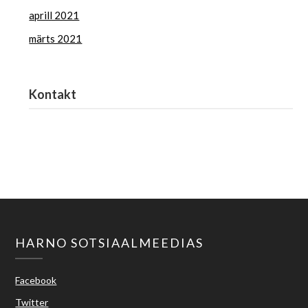
aprill 2021
märts 2021
Kontakt
Haridus- ja Noorteamet
harno@harno.ee
HARNO SOTSIAALMEEDIAS
Facebook
Twitter