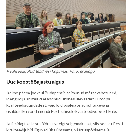
Kvaliteedijuhid teadmisi kogumas. Foto: erakogu
Uue koostööajastu algus
Kolme päeva jooksul Budapestis toimunud mõttevahetused,
loengud ja arutelud ei andnud üksnes ülevaadet Euroopa
kvaliteedisuundadest, vaid lõid osalejate sõnul tugeva ja
usaldusliku vundamendi Eesti ühisele kvaliteedivõrgustikule.
Kui midagi sellest sõidust veelgi selgemaks sai, siis see, et Eesti
kvaliteedijuhid liiguvad üha ühtsema, väärtuspõhisema ja