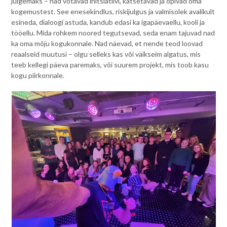
julgemaks – nad võtavad initsiatiivi, katsetavad ja õpivad oma
kogemustest. See enesekindlus, riskijulgus ja valmisolek avalikult
esineda, dialoogi astuda, kandub edasi ka igapäevaellu, kooli ja
tööellu. Mida rohkem noored tegutsevad, seda enam tajuvad nad
ka oma mõju kogukonnale. Nad näevad, et nende teod loovad
reaalseid muutusi – olgu selleks kas või väikseim algatus, mis
teeb kellegi päeva paremaks, või suurem projekt, mis toob kasu
kogu piirkonnale.