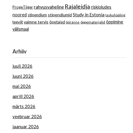
Rajaleidja
rahvusvaheline
riskioludes
ProgeTiiger
Study in Estonia
noored
stipendiumid
stipendium
taskuhääling
vaimne tervis
õppimine
teeviit
õpetajad
õppematerjalid
õpiränne
välismaal
Arhiiv
juuli 2026
juuni 2026
mai 2026
aprill 2026
märts 2026
veebruar 2026
jaanuar 2026