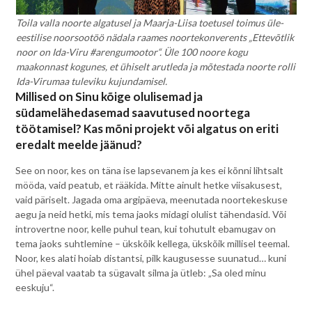
Toila valla noorte algatusel ja Maarja-Liisa toetusel toimus üle-
eestilise noorsootöö nädala raames noortekonverents „Ettevõtlik
noor on Ida-Viru #arengumootor“. Üle 100 noore kogu
maakonnast kogunes, et ühiselt arutleda ja mõtestada noorte rolli
Ida-Virumaa tuleviku kujundamisel.
Millised on Sinu kõige olulisemad ja
südamelähedasemad saavutused noortega
töötamisel? Kas mõni projekt või algatus on eriti
eredalt meelde jäänud?
See on noor, kes on täna ise lapsevanem ja kes ei kõnni lihtsalt
mööda, vaid peatub, et rääkida. Mitte ainult hetke viisakusest,
vaid päriselt. Jagada oma argipäeva, meenutada noortekeskuse
aegu ja neid hetki, mis tema jaoks midagi olulist tähendasid. Või
introvertne noor, kelle puhul tean, kui tohutult ebamugav on
tema jaoks suhtlemine – ükskõik kellega, ükskõik millisel teemal.
Noor, kes alati hoiab distantsi, pilk kaugusesse suunatud… kuni
ühel päeval vaatab ta sügavalt silma ja ütleb: „Sa oled minu
eeskuju“.