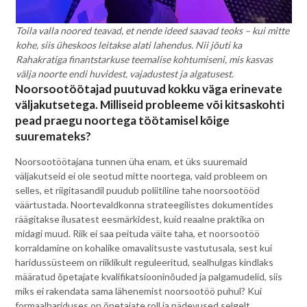
Toila valla noored teavad, et nende ideed saavad teoks – kui mitte
kohe, siis üheskoos leitakse alati lahendus. Nii jõuti ka
Rahakratiga finantstarkuse teemalise kohtumiseni, mis kasvas
välja noorte endi huvidest, vajadustest ja algatusest.
Noorsootöötajad puutuvad kokku väga erinevate
väljakutsetega. Milliseid probleeme või kitsaskohti
pead praegu noortega töötamisel kõige
suuremateks?
Noorsootöötajana tunnen üha enam, et üks suuremaid
väljakutseid ei ole seotud mitte noortega, vaid probleem on
selles, et riigitasandil puudub poliitiline tahe noorsootööd
väärtustada. Noortevaldkonna strateegilistes dokumentides
räägitakse ilusatest eesmärkidest, kuid reaalne praktika on
midagi muud. Riik ei saa peituda väite taha, et noorsootöö
korraldamine on kohalike omavalitsuste vastutusala, sest kui
haridussüsteem on riiklikult reguleeritud, sealhulgas kindlaks
määratud õpetajate kvalifikatsiooninõuded ja palgamudelid, siis
miks ei rakendata sama lähenemist noorsootöö puhul? Kui
formaalhariduses on õpetajate roll ja pädevused selgelt