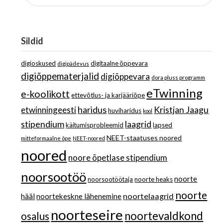
Sildid
digioskused
digitaalne õppevara
digipädevus
digiõppematerjalid
digiõppevara
dora pluss programm
eTwinning
e-koolikott
ettevõtlus- ja karjääriõpe
haridus
Kristjan Jaagu
etwinningeesti
huviharidus
kool
stipendium
laagrid
käitumisprobleemid
lapsed
NEET-staatuses noored
mitteformaalne õpe
NEET-noored
noored
noore õpetlase stipendium
noorsootöö
noorte
noorsootöötaja
noorte heaks
noorte
noortelaagrid
hääl
noortekeskne lähenemine
noorteseire
noortevaldkond
osalus