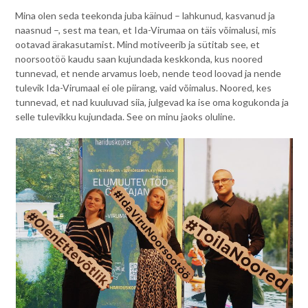
Mina olen seda teekonda juba käinud – lahkunud, kasvanud ja
naasnud –, sest ma tean, et Ida-Virumaa on täis võimalusi, mis
ootavad ärakasutamist. Mind motiveerib ja sütitab see, et
noorsootöö kaudu saan kujundada keskkonda, kus noored
tunnevad, et nende arvamus loeb, nende teod loovad ja nende
tulevik Ida-Virumaal ei ole piirang, vaid võimalus. Noored, kes
tunnevad, et nad kuuluvad siia, julgevad ka ise oma kogukonda ja
selle tulevikku kujundada. See on minu jaoks oluline.