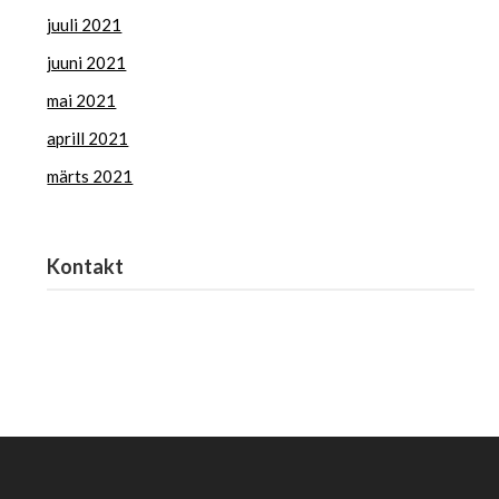
juuli 2021
juuni 2021
mai 2021
aprill 2021
märts 2021
Kontakt
Haridus- ja Noorteamet
harno@harno.ee