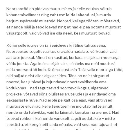
Noorsootöö on pidevas muutumises ja selle edukus sõltub
kohanemisvõimest ning
tahtest leida lahendusi
ja murda
harjumuspäraseid mustreid. Noored, kellega töötan, mõistavad,
et nende hääl ja teod loevad ning et nad ei pea ootama muutust
väljastpoolt, vaid võivad ise olla need, kes muutust loovad.
Kõige selle juures on
järjepidevus
kriitilise tähtsusega.
Noorsootöö tegelik väärtus ei avaldu nädalate või kuude, vaid
aastate jooksul. Minult on küsitud, kui kaua ma jaksan noortega
võidu joosta. Aga kui ma ei jaksaks, ei näeks ma neid muutusi,
mida noorsootöö loob. Kui ma alustasin Toila valla noortega tööd,
olid paljud neist alles algklassides. Täna on neist sirgunud
noored, kes juhivad ja kujundavad noortevaldkonda oma
kodukohas – nad tegutsevad noortevolikogus, algatavad
projekte, võtavad sõna olulistes aruteludes ja esindavad oma
eakaaslaste huve. Nad ei ole pelgalt osalejad, vaid aktiivsed
muutuste elluviijad, kelle tegutsemine mõjutab mitte ainult
nende enda tulevikku, vaid ka laiemalt kogukonna arengut. Nad
teevad rohkem, kui nende vanuselt sageli oodatakse – mitte
seetõttu, et keegi neilt seda nõuaks, vaid sest nad tajuvad, et