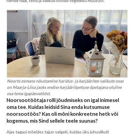
nende hääl, teod ja valikud loovad tegelikku muutust.
Noorte esmane nõustamine haridus- ja karjääritee valikute osas
on Maarja-Liisa jaoks endise karjääriõpetuse õpetajana oluline
osa tema igapäevatööst.
Noorsootöötaja rolli jõudmiseks on igal inimesel
oma tee. Kuidas leidsid Sina enda kutsumuse
noorsootöös? Kas oli mõni konkreetne hetk või
kogemus, mis Sind sellele teele suunas?
Ajas tagasi mõeldes tajun selgelt, kuidas üks juhuslikult