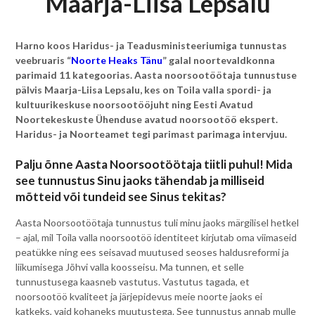
Maarja-Liisa Lepsalu
Harno koos Haridus- ja Teadusministeeriumiga tunnustas
veebruaris “
Noorte Heaks Tänu
” galal noortevaldkonna
parimaid 11 kategoorias. Aasta noorsootöötaja tunnustuse
pälvis Maarja-Liisa Lepsalu, kes on Toila valla spordi- ja
kultuurikeskuse noorsootööjuht ning Eesti Avatud
Noortekeskuste Ühenduse avatud noorsootöö ekspert.
Haridus- ja Noorteamet tegi parimast parimaga intervjuu.
Palju õnne Aasta Noorsootöötaja tiitli puhul! Mida
see tunnustus Sinu jaoks tähendab ja milliseid
mõtteid või tundeid see Sinus tekitas?
Aasta Noorsootöötaja tunnustus tuli minu jaoks märgilisel hetkel
– ajal, mil Toila valla noorsootöö identiteet kirjutab oma viimaseid
peatükke ning ees seisavad muutused seoses haldusreformi ja
liikumisega Jõhvi valla koosseisu. Ma tunnen, et selle
tunnustusega kaasneb vastutus. Vastutus tagada, et
noorsootöö kvaliteet ja järjepidevus meie noorte jaoks ei
katkeks, vaid kohaneks muutustega. See tunnustus annab mulle