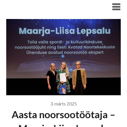
Liigu
Haridus- ja Noorteameti blogi
sisu
juurde
3. märts 2025
Aasta noorsootöötaja –