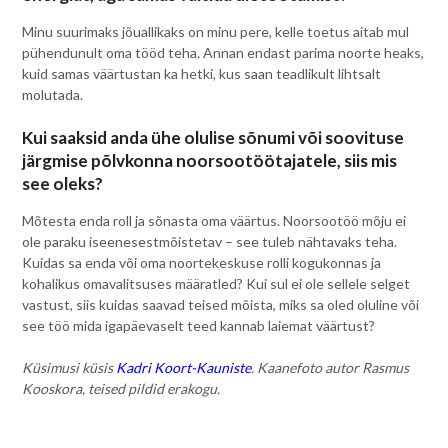
Minu suurimaks jõuallikaks on minu pere, kelle toetus aitab mul
pühendunult oma tööd teha. Annan endast parima noorte heaks,
kuid samas väärtustan ka hetki, kus saan teadlikult lihtsalt
molutada.
Kui saaksid anda ühe olulise sõnumi või soovituse
järgmise põlvkonna noorsootöötajatele, siis mis
see oleks?
Mõtesta enda roll ja sõnasta oma väärtus. Noorsootöö mõju ei
ole paraku iseenesestmõistetav – see tuleb nähtavaks teha.
Kuidas sa enda või oma noortekeskuse rolli kogukonnas ja
kohalikus omavalitsuses määratled? Kui sul ei ole sellele selget
vastust, siis kuidas saavad teised mõista, miks sa oled oluline või
see töö mida igapäevaselt teed kannab laiemat väärtust?
Küsimusi küsis
Kadri Koort-Kauniste
. Kaanefoto autor Rasmus
Kooskora, teised pildid erakogu.