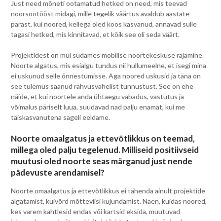
Just need mõneti ootamatud hetked on need, mis teevad
noorsootööst midagi, mille tegelik väärtus avaldub aastate
pärast, kui noored, kellega oled koos kasvanud, annavad sulle
tagasi hetked, mis kinnitavad, et kõik see oli seda väärt.
Projektidest on mul südames mobiilse noortekeskuse rajamine.
Noorte algatus, mis esialgu tundus nii hullumeelne, et isegi mina
ei uskunud selle õnnestumisse. Aga noored uskusid ja täna on
see tulemus saanud rahvusvahelist tunnustust. See on ehe
näide, et kui noortele anda ühtaegu vabadus, vastutus ja
võimalus päriselt luua, suudavad nad palju enamat, kui me
täiskasvanutena sageli eeldame.
Noorte omaalgatus ja ettevõtlikkus on teemad,
millega oled palju tegelenud. Milliseid positiivseid
muutusi oled noorte seas märganud just nende
pädevuste arendamisel?
Noorte omaalgatus ja ettevõtlikkus ei tähenda ainult projektide
algatamist, kuivõrd mõtteviisi kujundamist. Näen, kuidas noored,
kes varem kahtlesid endas või kartsid eksida, muutuvad