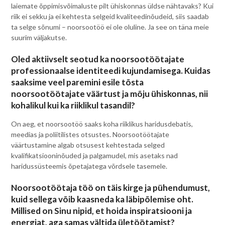
laiemate õppimisvõimaluste pilt ühiskonnas üldse nähtavaks? Kui
riik ei sekku ja ei kehtesta selgeid kvaliteedinõudeid, siis saadab
ta selge sõnumi – noorsootöö ei ole oluline. Ja see on täna meie
suurim väljakutse.
Oled aktiivselt seotud ka noorsootöötajate
professionaalse identiteedi kujundamisega. Kuidas
saaksime veel paremini esile tõsta
noorsootöötajate väärtust ja mõju ühiskonnas, nii
kohalikul kui ka riiklikul tasandil?
On aeg, et noorsootöö saaks koha riiklikus haridusdebatis,
meedias ja poliitilistes otsustes. Noorsootöötajate
väärtustamine algab otsusest kehtestada selged
kvalifikatsiooninõuded ja palgamudel, mis asetaks nad
haridussüsteemis õpetajatega võrdsele tasemele.
Noorsootöötaja töö on täis kirge ja pühendumust,
kuid sellega võib kaasneda ka läbipõlemise oht.
Millised on Sinu nipid, et hoida inspiratsiooni ja
energiat, aga samas vältida ületöötamist?