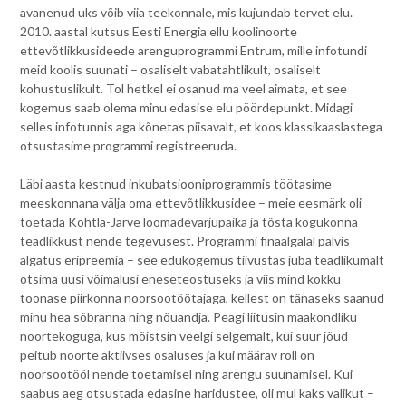
avanenud uks võib viia teekonnale, mis kujundab tervet elu.
2010. aastal kutsus Eesti Energia ellu koolinoorte
ettevõtlikkusideede arenguprogrammi Entrum, mille infotundi
meid koolis suunati – osaliselt vabatahtlikult, osaliselt
kohustuslikult. Tol hetkel ei osanud ma veel aimata, et see
kogemus saab olema minu edasise elu pöördepunkt. Midagi
selles infotunnis aga kõnetas piisavalt, et koos klassikaaslastega
otsustasime programmi registreeruda.
Läbi aasta kestnud inkubatsiooniprogrammis töötasime
meeskonnana välja oma ettevõtlikkusidee – meie eesmärk oli
toetada Kohtla-Järve loomadevarjupaika ja tõsta kogukonna
teadlikkust nende tegevusest. Programmi finaalgalal pälvis
algatus eripreemia – see edukogemus tiivustas juba teadlikumalt
otsima uusi võimalusi eneseteostuseks ja viis mind kokku
toonase piirkonna noorsootöötajaga, kellest on tänaseks saanud
minu hea sõbranna ning nõuandja. Peagi liitusin maakondliku
noortekoguga, kus mõistsin veelgi selgemalt, kui suur jõud
peitub noorte aktiivses osaluses ja kui määrav roll on
noorsootööl nende toetamisel ning arengu suunamisel. Kui
saabus aeg otsustada edasine haridustee, oli mul kaks valikut –