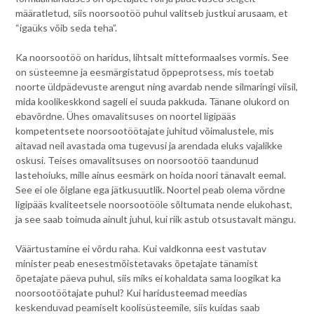
määratletud, siis noorsootöö puhul valitseb justkui arusaam, et
“igaüks võib seda teha”.
Ka noorsootöö on haridus, lihtsalt mitteformaalses vormis. See
on süsteemne ja eesmärgistatud õppeprotsess, mis toetab
noorte üldpädevuste arengut ning avardab nende silmaringi viisil,
mida koolikeskkond sageli ei suuda pakkuda. Tänane olukord on
ebavõrdne. Ühes omavalitsuses on noortel ligipääs
kompetentsete noorsootöötajate juhitud võimalustele, mis
aitavad neil avastada oma tugevusi ja arendada eluks vajalikke
oskusi. Teises omavalitsuses on noorsootöö taandunud
lastehoiuks, mille ainus eesmärk on hoida noori tänavalt eemal.
See ei ole õiglane ega jätkusuutlik. Noortel peab olema võrdne
ligipääs kvaliteetsele noorsootööle sõltumata nende elukohast,
ja see saab toimuda ainult juhul, kui riik astub otsustavalt mängu.
Väärtustamine ei võrdu raha. Kui valdkonna eest vastutav
minister peab enesestmõistetavaks õpetajate tänamist
õpetajate päeva puhul, siis miks ei kohaldata sama loogikat ka
noorsootöötajate puhul? Kui haridusteemad meedias
keskenduvad peamiselt koolisüsteemile, siis kuidas saab