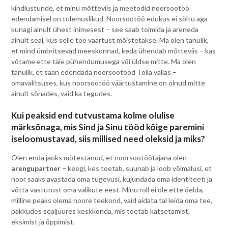
kindlustunde, et minu mõtteviis ja meetodid noorsootöö
edendamisel on tulemuslikud. Noorsootöö edukus ei sõltu aga
kunagi ainult ühest inimesest – see saab toimida ja areneda
ainult seal, kus selle töö väärtust mõistetakse. Ma olen tänulik,
et mind ümbritsevad meeskonnad, keda ühendab mõtteviis – kas
võtame ette täie pühendumusega või üldse mitte. Ma olen
tänulik, et saan edendada noorsootööd Toila vallas –
omavalitsuses, kus noorsootöö väärtustamine on olnud mitte
ainult sõnades, vaid ka tegudes.
Kui peaksid end tutvustama kolme olulise
märksõnaga, mis Sind ja Sinu tööd kõige paremini
iseloomustavad, siis millised need oleksid ja miks?
Olen enda jaoks mõtestanud, et noorsootöötajana olen
arengupartner –
keegi, kes toetab, suunab ja loob võimalusi, et
noor saaks avastada oma tugevusi, kujundada oma identiteeti ja
võtta vastutust oma valikute eest. Minu roll ei ole ette öelda,
milline peaks olema noore teekond, vaid aidata tal leida oma tee,
pakkudes sealjuures keskkonda, mis toetab katsetamist,
eksimist ja õppimist.