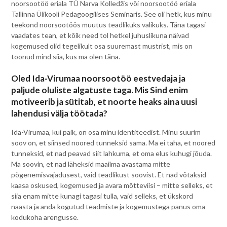
noorsootöö eriala TÜ Narva Kolledžis või noorsootöö eriala
Tallinna Ülikooli Pedagoogilises Seminaris. See oli hetk, kus minu
teekond noorsootöös muutus teadlikuks valikuks. Täna tagasi
vaadates tean, et kõik need tol hetkel juhuslikuna näivad
kogemused olid tegelikult osa suuremast mustrist, mis on
toonud mind siia, kus ma olen täna.
Oled Ida-Virumaa noorsootöö eestvedaja ja
paljude oluliste algatuste taga. Mis Sind enim
motiveerib ja sütitab, et noorte heaks aina uusi
lahendusi välja töötada?
Ida-Virumaa, kui paik, on osa minu identiteedist. Minu suurim
soov on, et siinsed noored tunneksid sama. Ma ei taha, et noored
tunneksid, et nad peavad siit lahkuma, et oma elus kuhugi jõuda.
Ma soovin, et nad läheksid maailma avastama mitte
põgenemisvajadusest, vaid teadlikust soovist. Et nad võtaksid
kaasa oskused, kogemused ja avara mõtteviisi – mitte selleks, et
siia enam mitte kunagi tagasi tulla, vaid selleks, et ükskord
naasta ja anda kogutud teadmiste ja kogemustega panus oma
kodukoha arengusse.