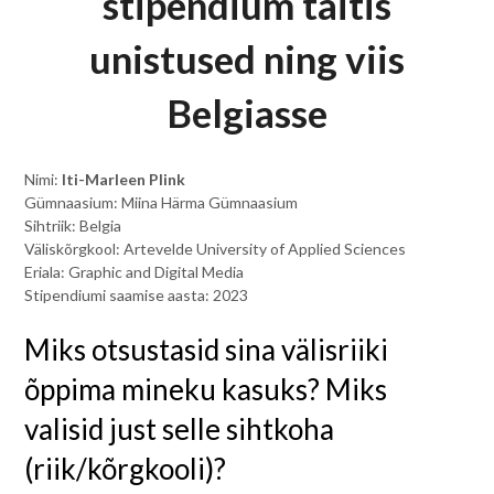
stipendium täitis
unistused ning viis
Belgiasse
Nimi:
Iti-Marleen Plink
Gümnaasium: Miina Härma Gümnaasium
Sihtriik: Belgia
Väliskõrgkool: Artevelde University of Applied Sciences
Eriala: Graphic and Digital Media
Stipendiumi saamise aasta: 2023
Miks otsustasid sina välisriiki
õppima mineku kasuks? Miks
valisid just selle sihtkoha
(riik/kõrgkooli)?