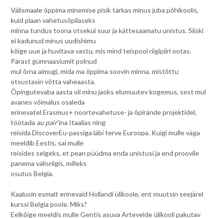
Välismaale õppima minemise pisik tärkas minus juba põhikoolis,
kuid plaan vahetusõpilaseks
minna tundus toona otsekui suur ja kättesaamatu unistus. Siiski
ei kadunud minus uudishimu
kõige uue ja huvitava vastu, mis mind teispool riigipiiri ootas.
Pärast gümnaasiumit polnud
mul õrna aimugi, mida ma õppima soovin minna, mistõttu
otsustasin võtta vaheaasta.
Õpingutevaba aasta oli minu jaoks elumuutev kogemus, sest mul
avanes võimalus osaleda
erinevatel Erasmus+ noortevahetuse- ja õpirände projektidel,
töötada
au pair
’ina Itaalias ning
reisida DiscoverEu-passiga läbi terve Euroopa. Kuigi mulle väga
meeldib Eestis, sai mulle
reisides selgeks, et pean püüdma enda unistusi ja end proovile
panema välisriigis, milleks
osutus Belgia.
Kaalusin esmalt erinevaid Hollandi ülikoole, ent muutsin seejärel
kurssi Belgia poole. Miks?
Eelkõige meeldis mulle Gentis asuva Artevelde ülikooli pakutav