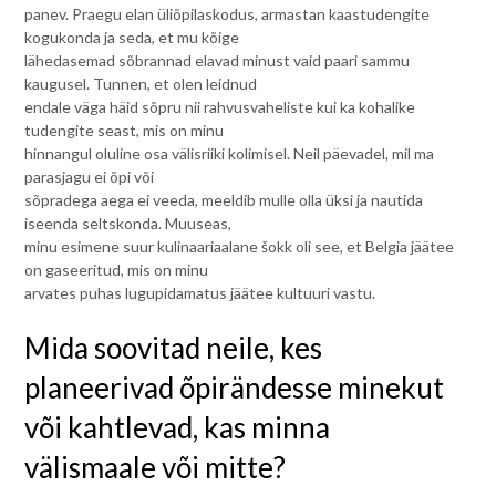
panev. Praegu elan üliõpilaskodus, armastan kaastudengite
kogukonda ja seda, et mu kõige
lähedasemad sõbrannad elavad minust vaid paari sammu
kaugusel. Tunnen, et olen leidnud
endale väga häid sõpru nii rahvusvaheliste kui ka kohalike
tudengite seast, mis on minu
hinnangul oluline osa välisriiki kolimisel. Neil päevadel, mil ma
parasjagu ei õpi või
sõpradega aega ei veeda, meeldib mulle olla üksi ja nautida
iseenda seltskonda. Muuseas,
minu esimene suur kulinaariaalane šokk oli see, et Belgia jäätee
on gaseeritud, mis on minu
arvates puhas lugupidamatus jäätee kultuuri vastu.
Mida soovitad neile, kes
planeerivad õpirändesse minekut
või kahtlevad, kas minna
välismaale või mitte?