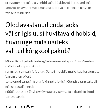
programmeerimist ja veebidisaini käsitlevad kursused, mis
seovad omavahel matemaatika ja loova mõtlemise ning on
täpselt minu rida.
Oled avastanud enda jaoks
välisriigis uusi huvitavaid hobisid,
huviringe mida näiteks
valitud kõrgkool pakub?
Minu ülikool pakub tudengitele erinevaid sportimisvõimalusi –
näiteks olen proovinud
ronimist, sulgpalli ja joogat. Sageli meeldib mulle käia ka ujumas.
Varem olen pikalt
tegelenud tantsimisega ja õnneks leidsin Gentist tantsukooli,
mis spetsialiseerub
nüüdistantsule (ingl
contemporary dance
) ja pakub hip-hopi
tantsutunde.