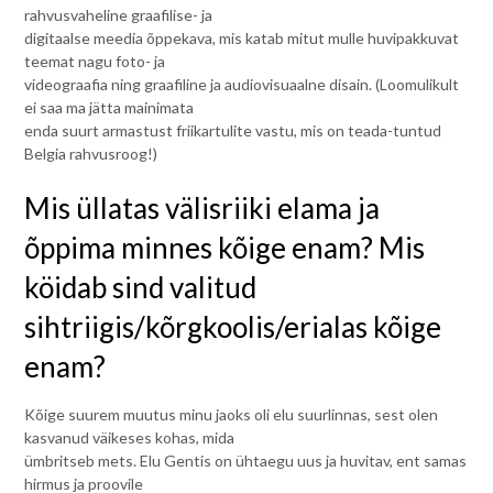
rahvusvaheline graafilise- ja
digitaalse meedia õppekava, mis katab mitut mulle huvipakkuvat
teemat nagu foto- ja
videograafia ning graafiline ja audiovisuaalne disain. (Loomulikult
ei saa ma jätta mainimata
enda suurt armastust friikartulite vastu, mis on teada-tuntud
Belgia rahvusroog!)
Mis üllatas välisriiki elama ja
õppima minnes kõige enam? Mis
köidab sind valitud
sihtriigis/kõrgkoolis/erialas kõige
enam?
Kõige suurem muutus minu jaoks oli elu suurlinnas, sest olen
kasvanud väikeses kohas, mida
ümbritseb mets. Elu Gentis on ühtaegu uus ja huvitav, ent samas
hirmus ja proovile