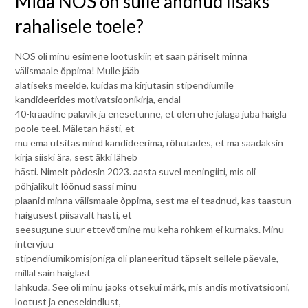
Mida NÕS on sulle andnud lisaks
rahalisele toele?
NÕS oli minu esimene lootuskiir, et saan päriselt minna
välismaale õppima! Mulle jääb
alatiseks meelde, kuidas ma kirjutasin stipendiumile
kandideerides motivatsioonikirja, endal
40-kraadine palavik ja enesetunne, et olen ühe jalaga juba haigla
poole teel. Mäletan hästi, et
mu ema utsitas mind kandideerima, rõhutades, et ma saadaksin
kirja siiski ära, sest äkki läheb
hästi. Nimelt põdesin 2023. aasta suvel meningiiti, mis oli
põhjalikult löönud sassi minu
plaanid minna välismaale õppima, sest ma ei teadnud, kas taastun
haigusest piisavalt hästi, et
seesugune suur ettevõtmine mu keha rohkem ei kurnaks. Minu
intervjuu
stipendiumikomisjoniga oli planeeritud täpselt sellele päevale,
millal sain haiglast
lahkuda. See oli minu jaoks otsekui märk, mis andis motivatsiooni,
lootust ja enesekindlust,