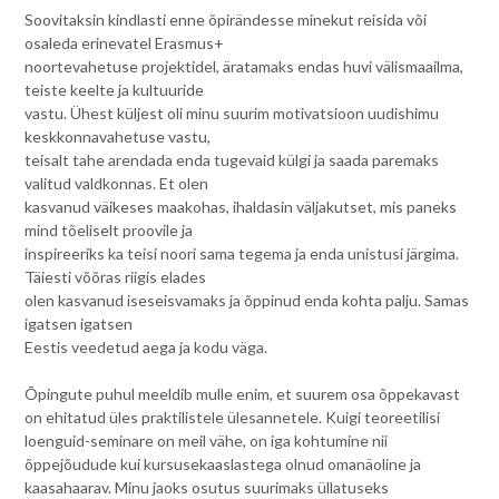
Soovitaksin kindlasti enne õpirändesse minekut reisida või
osaleda erinevatel Erasmus+
noortevahetuse projektidel, äratamaks endas huvi välismaailma,
teiste keelte ja kultuuride
vastu. Ühest küljest oli minu suurim motivatsioon uudishimu
keskkonnavahetuse vastu,
teisalt tahe arendada enda tugevaid külgi ja saada paremaks
valitud valdkonnas. Et olen
kasvanud väikeses maakohas, ihaldasin väljakutset, mis paneks
mind tõeliselt proovile ja
inspireeriks ka teisi noori sama tegema ja enda unistusi järgima.
Täiesti võõras riigis elades
olen kasvanud iseseisvamaks ja õppinud enda kohta palju. Samas
igatsen igatsen
Eestis veedetud aega ja kodu väga.
Õpingute puhul meeldib mulle enim, et suurem osa õppekavast
on ehitatud üles praktilistele ülesannetele. Kuigi teoreetilisi
loenguid-seminare on meil vähe, on iga kohtumine nii
õppejõudude kui kursusekaaslastega olnud omanäoline ja
kaasahaarav. Minu jaoks osutus suurimaks üllatuseks