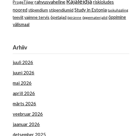
Rajaleidja
rahvusvaheline
riskioludes
ProgeTiiger
Study in Estonia
noored
stipendiumid
stipendium
taskuhääling
vaimne tervis
õppimine
teeviit
õpetajad
õppematerjalid
õpiränne
välismaal
Arhiiv
juuli 2026
juuni 2026
mai 2026
aprill 2026
märts 2026
veebruar 2026
jaanuar 2026
detsember 2025