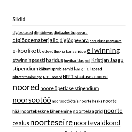
Sildid
digioskused
digitaalne õppevara
digipädevus
digiõppematerjalid
digiõppevara
dora pluss programm
eTwinning
e-koolikott
ettevõtlus- ja karjääriõpe
haridus
Kristjan Jaagu
etwinningeesti
huviharidus
kool
stipendium
laagrid
käitumisprobleemid
lapsed
NEET-staatuses noored
mitteformaalne õpe
NEET-noored
noored
noore õpetlase stipendium
noorsootöö
noorte
noorsootöötaja
noorte heaks
noorte
noortelaagrid
hääl
noortekeskne lähenemine
noorteseire
noortevaldkond
osalus