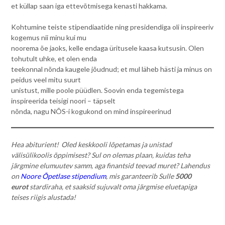
et küllap saan iga ettevõtmisega kenasti hakkama.
Kohtumine teiste stipendiaatide ning presidendiga oli inspireeriv
kogemus nii minu kui mu
noorema õe jaoks, kelle endaga üritusele kaasa kutsusin. Olen
tohutult uhke, et olen enda
teekonnal nõnda kaugele jõudnud; et mul läheb hästi ja minus on
peidus veel mitu suurt
unistust, mille poole püüdlen. Soovin enda tegemistega
inspireerida teisigi noori – täpselt
nõnda, nagu NÕS-i kogukond on mind inspireerinud
Hea abiturient! Oled keskkooli lõpetamas ja unistad
välisülikoolis õppimisest? Sul on olemas plaan, kuidas teha
järgmine elumuutev samm, aga finantsid teevad muret? Lahendus
on
Noore Õpetlase stipendium
, mis garanteerib Sulle
5000
eurot
stardiraha, et saaksid sujuvalt oma järgmise eluetapiga
teises riigis alustada!