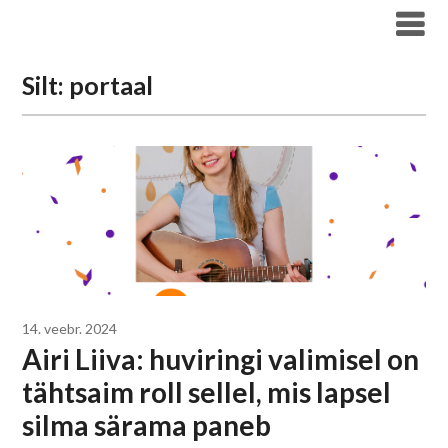
Liigu
Haridus- ja Noorteameti blogi
sisu
juurde
Silt:
portaal
14. veebr. 2024
Airi Liiva: huviringi valimisel on
tähtsaim roll sellel, mis lapsel
silma särama paneb