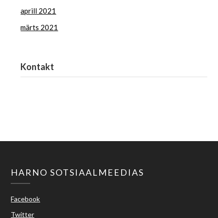
aprill 2021
märts 2021
Kontakt
Haridus- ja Noorteamet
harno@harno.ee
HARNO SOTSIAALMEEDIAS
Facebook
Twitter