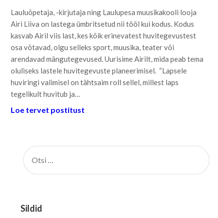
Lauluõpetaja, -kirjutaja ning Laulupesa muusikakooli looja
Airi Liiva on lastega ümbritsetud nii tööl kui kodus. Kodus
kasvab Airil viis last, kes kõik erinevatest huvitegevustest
osa võtavad, olgu selleks sport, muusika, teater või
arendavad mängutegevused. Uurisime Airilt, mida peab tema
oluliseks lastele huvitegevuste planeerimisel. “Lapsele
huviringi valimisel on tähtsaim roll sellel, millest laps
tegelikult huvitub ja…
Loe tervet postitust
OTSI:
Sildid