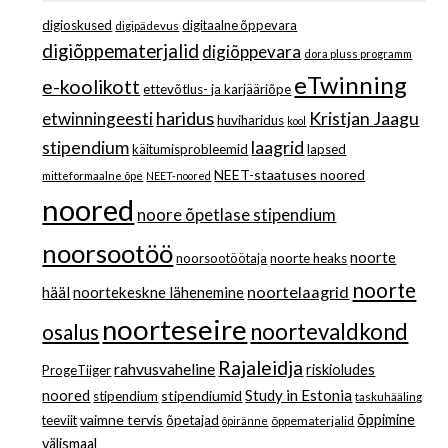
digioskused
digitaalne õppevara
digipädevus
digiõppematerjalid
digiõppevara
dora pluss programm
eTwinning
e-koolikott
ettevõtlus- ja karjääriõpe
haridus
Kristjan Jaagu
etwinningeesti
huviharidus
kool
stipendium
laagrid
käitumisprobleemid
lapsed
NEET-staatuses noored
mitteformaalne õpe
NEET-noored
noored
noore õpetlase stipendium
noorsootöö
noorte
noorsootöötaja
noorte heaks
noorte
noortelaagrid
hääl
noortekeskne lähenemine
noorteseire
noortevaldkond
osalus
Rajaleidja
rahvusvaheline
riskioludes
ProgeTiiger
Study in Estonia
noored
stipendiumid
stipendium
taskuhääling
vaimne tervis
õppimine
teeviit
õpetajad
õppematerjalid
õpiränne
välismaal