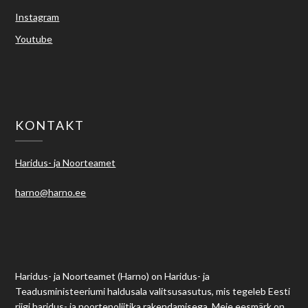
Instagram
Youtube
KONTAKT
Haridus- ja Noorteamet
harno@harno.ee
Haridus- ja Noorteamet (Harno) on Haridus- ja
Teadusministeeriumi haldusala valitsusasutus, mis tegeleb Eesti
riigi haridus- ja noortepoliitika rakendamisega. Meie eesmärk on