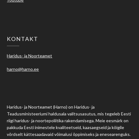
KONTAKT
Haridus- ja Noorteamet
harno@harno.ee
Haridus- ja Noorteamet (Harno) on Haridus- ja
Teadusministeeriumi haldusala valitsusasutus, mis tegeleb Eesti
riigi haridus- ja noortepoliitika rakendamisega. Meie eesmärk on
pakkuda Eesti inimestele kvaliteetseid, kaasaegseid ja kõigile
võrdselt kättesaadavaid võimalusi õppimiseks ja enesearenguks.