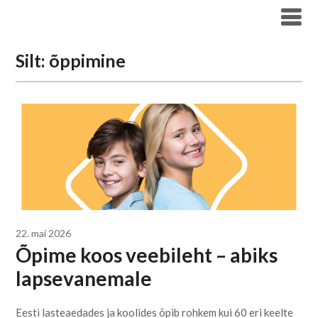
Liigu
Haridus- ja Noorteameti blogi
sisu
juurde
Silt:
õppimine
22. mai 2026
Õpime koos veebileht – abiks
lapsevanemale
Eesti lasteaedades ja koolides õpib rohkem kui 60 eri keelte