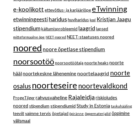
eTwinning
e-koolikott
ettevõtlus- ja karjääriõpe
haridus
Kristjan Jaagu
etwinningeesti
huviharidus
kool
stipendium
laagrid
käitumisprobleemid
lapsed
NEET-staatuses noored
mitteformaalne õpe
NEET-noored
noored
noore õpetlase stipendium
noorsootöö
noorte
noorsootöötaja
noorte heaks
noorte
noortelaagrid
hääl
noortekeskne lähenemine
noorteseire
noortevaldkond
osalus
Rajaleidja
rahvusvaheline
riskioludes
ProgeTiiger
Study in Estonia
noored
stipendiumid
stipendium
taskuhääling
vaimne tervis
õppimine
teeviit
õpetajad
õppematerjalid
õpiränne
välismaal