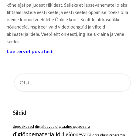
kõnelejat paljudest riikidest. Selleks et lapsevanematel oleks
lihtsam lastele eesti keele ja eesti keeles õppimisel toeks olla
oleme loonud veebilehe Õpime koos. Sealt leiab kasulikke
nõuandeid, inspireerivaid videoloenguid ja viiteid
abimaterjalidele. Veebileht on eesti, inglise, ukraina ja vene
keeles.
Loe tervet postitust
OTSI:
Sildid
digioskused
digitaalne õppevara
digipädevus
digiõppematerjalid
digiõppevara
dora pluss programm