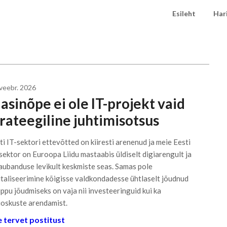
Esileht
Har
 veebr. 2026
asinõpe ei ole IT-projekt vaid
trateegiline juhtimisotsus
ti IT-sektori ettevõtted on kiiresti arenenud ja meie Eesti
sektor on Euroopa Liidu mastaabis üldiselt digiarengult ja
aubanduse levikult keskmiste seas. Samas pole
italiseerimine kõigisse valdkondadesse ühtlaselt jõudnud
tippu jõudmiseks on vaja nii investeeringuid kui ka
ioskuste arendamist.
 tervet postitust