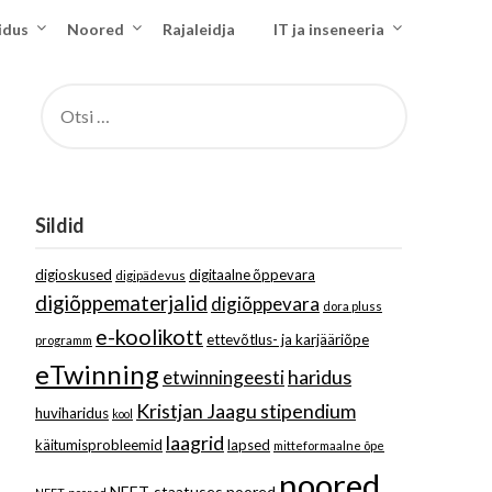
idus
Noored
Rajaleidja
IT ja inseneeria
OTSI:
Sildid
digioskused
digitaalne õppevara
digipädevus
digiõppematerjalid
digiõppevara
dora pluss
e-koolikott
ettevõtlus- ja karjääriõpe
programm
eTwinning
haridus
etwinningeesti
Kristjan Jaagu stipendium
huviharidus
kool
laagrid
käitumisprobleemid
lapsed
mitteformaalne õpe
noored
NEET-staatuses noored