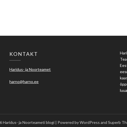
Hari
KONTAKT
Tea
Eest
Haridus- ja Noorteamet
ees
kaas
harno@harno.ee
õpp
luu
 Haridus- ja Noorteameti blogi
| Powered by WordPress and
Superb Th