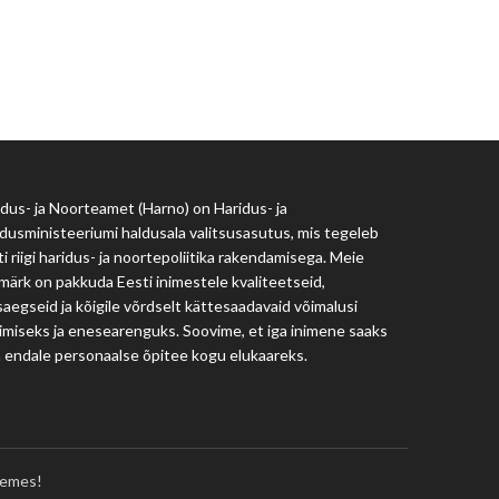
Haridus- ja Noorteamet
harno@harno.ee
dus- ja Noorteamet (Harno) on Haridus- ja
dusministeeriumi haldusala valitsusasutus, mis tegeleb
i riigi haridus- ja noortepoliitika rakendamisega. Meie
märk on pakkuda Eesti inimestele kvaliteetseid,
aegseid ja kõigile võrdselt kättesaadavaid võimalusi
imiseks ja enesearenguks. Soovime, et iga inimene saaks
a endale personaalse õpitee kogu elukaareks.
emes!