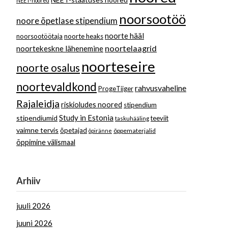
NEET-noored
noorsootöö
noore õpetlase stipendium
noorte hääl
noorsootöötaja
noorte heaks
noortelaagrid
noortekeskne lähenemine
noorteseire
noorte osalus
noortevaldkond
rahvusvaheline
ProgeTiiger
Rajaleidja
riskioludes noored
stipendium
Study in Estonia
stipendiumid
teeviit
taskuhääling
vaimne tervis
õpetajad
õppematerjalid
õpiränne
õppimine välismaal
Arhiiv
juuli 2026
juuni 2026