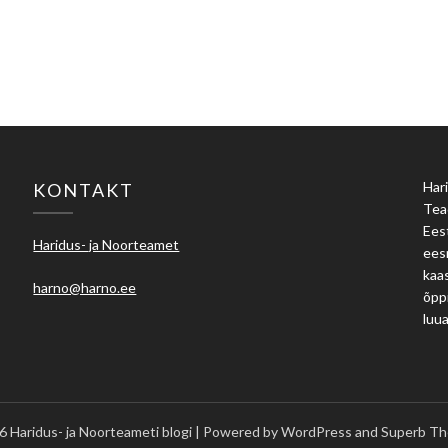
Hari
KONTAKT
Tea
Eest
Haridus- ja Noorteamet
ees
kaas
harno@harno.ee
õpp
luu
 Haridus- ja Noorteameti blogi
| Powered by WordPress and
Superb Th