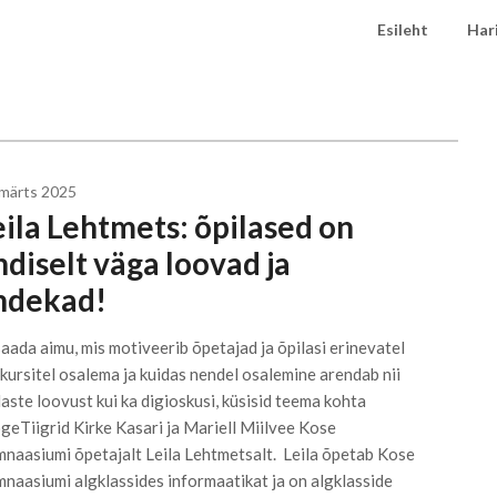
Esileht
Har
 märts 2025
eila Lehtmets: õpilased on
ndiselt väga loovad ja
ndekad!
saada aimu, mis motiveerib õpetajad ja õpilasi erinevatel
kursitel osalema ja kuidas nendel osalemine arendab nii
laste loovust kui ka digioskusi, küsisid teema kohta
geTiigrid Kirke Kasari ja Mariell Miilvee Kose
naasiumi õpetajalt Leila Lehtmetsalt. Leila õpetab Kose
naasiumi algklassides informaatikat ja on algklasside