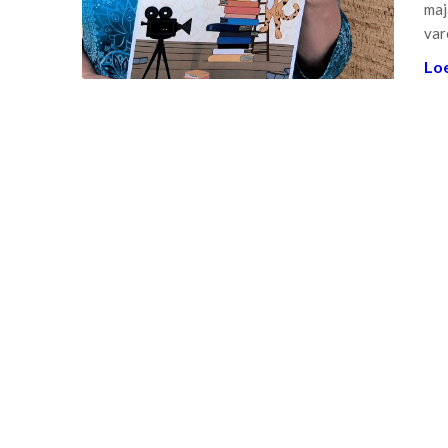
maj
var
Loe