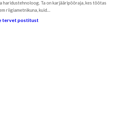
a haridustehnoloog. Ta on karjääripööraja, kes töötas
em riigiametnikuna, kuid…
 tervet postitust