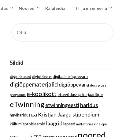
idus
Noored
Rajaleidja
IT ja inseneeria
OTSI:
Sildid
digioskused
digitaalne õppevara
digipädevus
digiõppematerjalid
digiõppevara
dora pluss
e-koolikott
ettevõtlus- ja karjääriõpe
programm
eTwinning
haridus
etwinningeesti
Kristjan Jaagu stipendium
huviharidus
kool
laagrid
käitumisprobleemid
lapsed
mitteformaalne õpe
noored
NEET-staatuses noored