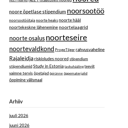
NEET-noored
noorsootöö
noore õpetlase stipendium
noorte hääl
noorsootöötaja
noorte heaks
noortelaagrid
noortekeskne lähenemine
noorteseire
noorte osalus
noortevaldkond
rahvusvaheline
ProgeTiiger
Rajaleidja
riskioludes noored
stipendium
Study in Estonia
stipendiumid
teeviit
taskuhääling
vaimne tervis
õpetajad
õppematerjalid
õpiränne
õppimine välismaal
Arhiiv
juuli 2026
juuni 2026