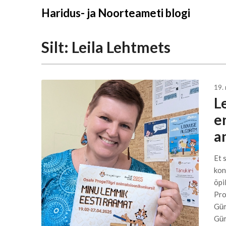
Liigu
Haridus- ja Noorteameti blogi
sisu
juurde
Silt:
Leila Lehtmets
19.
L
e
a
Et 
kon
õpi
Pro
Güm
Güm