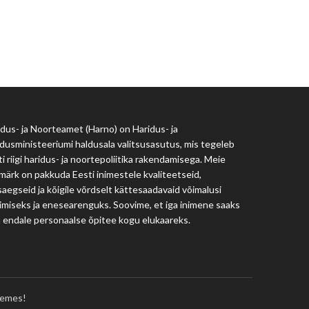
Haridus- ja Noorteamet
harno@harno.ee
dus- ja Noorteamet (Harno) on Haridus- ja
dusministeeriumi haldusala valitsusasutus, mis tegeleb
i riigi haridus- ja noortepoliitika rakendamisega. Meie
märk on pakkuda Eesti inimestele kvaliteetseid,
aegseid ja kõigile võrdselt kättesaadavaid võimalusi
imiseks ja enesearenguks. Soovime, et iga inimene saaks
a endale personaalse õpitee kogu elukaareks.
emes!