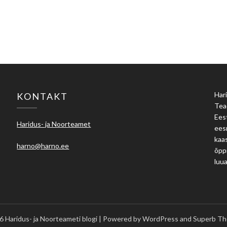
Hari
KONTAKT
Tea
Eest
Haridus- ja Noorteamet
ees
kaas
harno@harno.ee
õpp
luu
 Haridus- ja Noorteameti blogi
| Powered by WordPress and
Superb Th