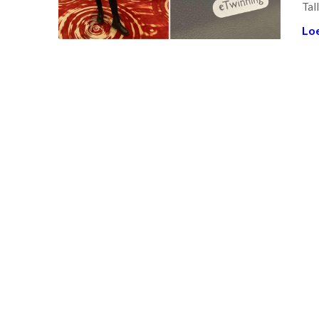
Tal
Loe