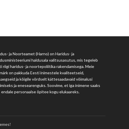
Haridus- ja Noorteamet
harno@harno.ee
dus- ja Noorteamet (Harno) on Haridus- ja
dusministeeriumi haldusala valitsusasutus, mis tegeleb
i riigi haridus- ja noortepoliitika rakendamisega. Meie
märk on pakkuda Eesti inimestele kvaliteetseid,
aegseid ja kõigile võrdselt kättesaadavaid võimalusi
imiseks ja enesearenguks. Soovime, et iga inimene saaks
a endale personaalse õpitee kogu elukaareks.
emes!