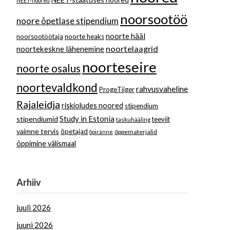
NEET-noored
noorsootöö
noore õpetlase stipendium
noorte hääl
noorsootöötaja
noorte heaks
noortelaagrid
noortekeskne lähenemine
noorteseire
noorte osalus
noortevaldkond
rahvusvaheline
ProgeTiiger
Rajaleidja
riskioludes noored
stipendium
Study in Estonia
stipendiumid
teeviit
taskuhääling
vaimne tervis
õpetajad
õppematerjalid
õpiränne
õppimine välismaal
Arhiiv
juuli 2026
juuni 2026