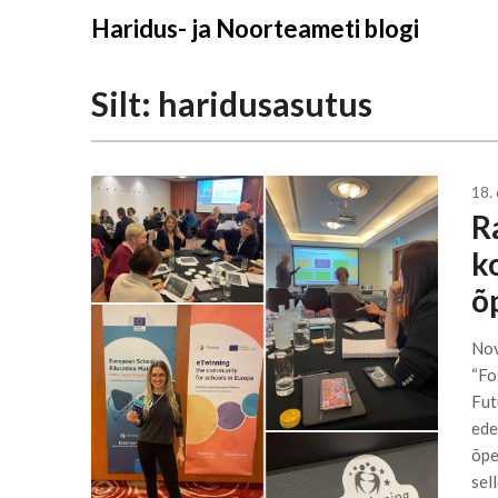
Liigu
Haridus- ja Noorteameti blogi
sisu
juurde
Silt:
haridusasutus
18.
R
k
õ
Nov
“Fo
Fut
ede
õpe
sel