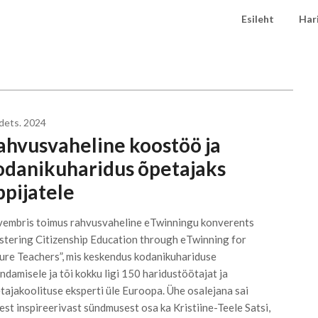
Esileht
Har
 dets. 2024
ahvusvaheline koostöö ja
odanikuharidus õpetajaks
ppijatele
embris toimus rahvusvaheline eTwinningu konverents
stering Citizenship Education through eTwinning for
ure Teachers”, mis keskendus kodanikuhariduse
ndamisele ja tõi kokku ligi 150 haridustöötajat ja
tajakoolituse eksperti üle Euroopa. Ühe osalejana sai
lest inspireerivast sündmusest osa ka Kristiine-Teele Satsi,