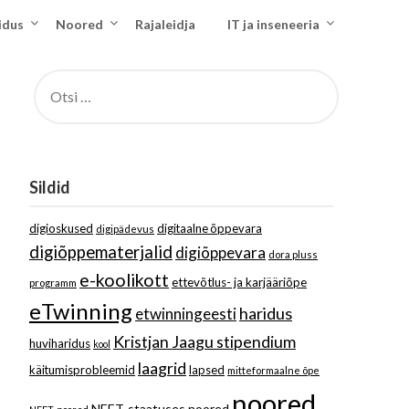
idus
Noored
Rajaleidja
IT ja inseneeria
OTSI:
Sildid
digioskused
digitaalne õppevara
digipädevus
digiõppematerjalid
digiõppevara
dora pluss
e-koolikott
ettevõtlus- ja karjääriõpe
programm
eTwinning
haridus
etwinningeesti
Kristjan Jaagu stipendium
huviharidus
kool
laagrid
käitumisprobleemid
lapsed
mitteformaalne õpe
noored
NEET-staatuses noored