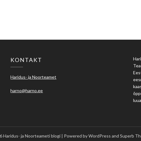
Hari
KONTAKT
Tea
Eest
Haridus- ja Noorteamet
ees
kaas
harno@harno.ee
õpp
luu
 Haridus- ja Noorteameti blogi
| Powered by WordPress and
Superb Th