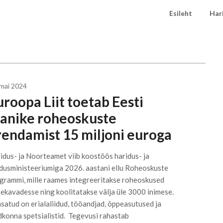
Esileht
Har
 mai 2024
uroopa Liit toetab Eesti
lanike roheoskuste
rendamist 15 miljoni euroga
idus- ja Noorteamet viib koostöös haridus- ja
dusministeeriumiga 2026. aastani ellu Roheoskuste
grammi, mille raames integreeritakse roheoskused
ekavadesse ning koolitatakse välja üle 3000 inimese.
satud on erialaliidud, tööandjad, õppeasutused ja
dkonna spetsialistid. Tegevusi rahastab