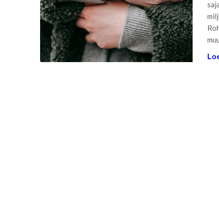
saj
mil
Roh
mu
Loe