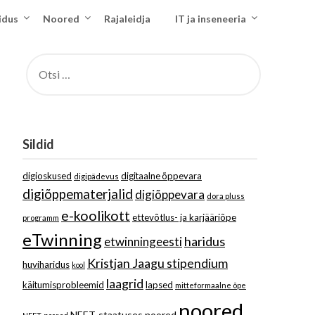
idus
Noored
Rajaleidja
IT ja inseneeria
OTSI:
Sildid
digioskused
digitaalne õppevara
digipädevus
digiõppematerjalid
digiõppevara
dora pluss
e-koolikott
ettevõtlus- ja karjääriõpe
programm
eTwinning
haridus
etwinningeesti
Kristjan Jaagu stipendium
huviharidus
kool
laagrid
käitumisprobleemid
lapsed
mitteformaalne õpe
noored
NEET-staatuses noored