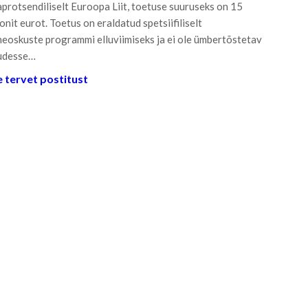
aprotsendiliselt Euroopa Liit, toetuse suuruseks on 15
jonit eurot. Toetus on eraldatud spetsiifiliselt
eoskuste programmi elluviimiseks ja ei ole ümbertõstetav
udesse…
 tervet postitust