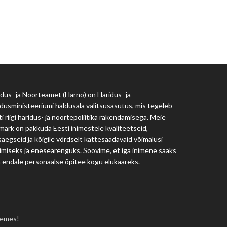
Haridus- ja Noorteamet
harno@harno.ee
dus- ja Noorteamet (Harno) on Haridus- ja
dusministeeriumi haldusala valitsusasutus, mis tegeleb
i riigi haridus- ja noortepoliitika rakendamisega. Meie
märk on pakkuda Eesti inimestele kvaliteetseid,
aegseid ja kõigile võrdselt kättesaadavaid võimalusi
imiseks ja enesearenguks. Soovime, et iga inimene saaks
a endale personaalse õpitee kogu elukaareks.
emes!