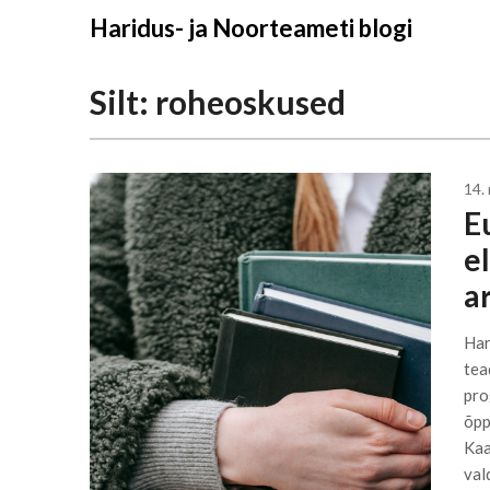
Liigu
Haridus- ja Noorteameti blogi
sisu
juurde
Silt:
roheoskused
14.
E
e
a
Har
tea
pro
õpp
Kaa
val