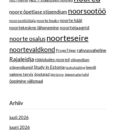
NEET-noored
noorsootöö
noore õpetlase stipendium
noorte hääl
noorsootöötaja
noorte heaks
noortelaagrid
noortekeskne lähenemine
noorteseire
noorte osalus
noortevaldkond
rahvusvaheline
ProgeTiiger
Rajaleidja
riskioludes noored
stipendium
Study in Estonia
stipendiumid
teeviit
taskuhääling
vaimne tervis
õpetajad
õppematerjalid
õpiränne
õppimine välismaal
Arhiiv
juuli 2026
juuni 2026