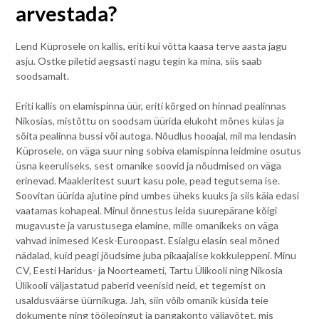
arvestada?
Lend Küprosele on kallis, eriti kui võtta kaasa terve aasta jagu
asju. Ostke piletid aegsasti nagu tegin ka mina, siis saab
soodsamalt.
Eriti kallis on elamispinna üür, eriti kõrged on hinnad pealinnas
Nikosias, mistõttu on soodsam üürida elukoht mõnes külas ja
sõita pealinna bussi või autoga. Nõudlus hooajal, mil ma lendasin
Küprosele, on väga suur ning sobiva elamispinna leidmine osutus
üsna keeruliseks, sest omanike soovid ja nõudmised on väga
erinevad. Maakleritest suurt kasu pole, pead tegutsema ise.
Soovitan üürida ajutine pind umbes üheks kuuks ja siis käia edasi
vaatamas kohapeal. Minul õnnestus leida suurepärane kõigi
mugavuste ja varustusega elamine, mille omanikeks on väga
vahvad inimesed Kesk-Euroopast. Esialgu elasin seal mõned
nädalad, kuid peagi jõudsime juba pikaajalise kokkuleppeni. Minu
CV, Eesti Haridus- ja Noorteameti, Tartu Ülikooli ning Nikosia
Ülikooli väljastatud paberid veenisid neid, et tegemist on
usaldusväärse üürnikuga. Jah, siin võib omanik küsida teie
dokumente ning töölepingut ja pangakonto väljavõtet, mis