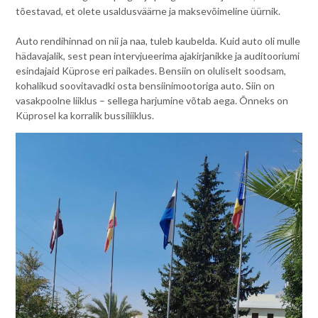
tõestavad, et olete usaldusväärne ja maksevõimeline üürnik.
Auto rendihinnad on nii ja naa, tuleb kaubelda. Kuid auto oli mulle
hädavajalik, sest pean intervjueerima ajakirjanikke ja auditooriumi
esindajaid Küprose eri paikades. Bensiin on oluliselt soodsam,
kohalikud soovitavadki osta bensiinimootoriga auto. Siin on
vasakpoolne liiklus – sellega harjumine võtab aega. Õnneks on
Küprosel ka korralik bussiliiklus.