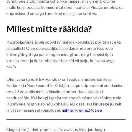
turist. See aitab mõista kohalikke inimesi, mis on eriti oluline
mulle kui meedia ja kommunikatsiooni uurijale. Pidage meeles, et
küproslased on väga tundlikud oma ajaloo suhtes.
Millest mitte rääkida?
Küproslastega ei ole soovitav rääkida kohalikust poliitikast ega
jalgpallist! Olge ettevaatlikud ja pidage nõu enne Küprose
kolleegidega! Iga päev kogen midagi uut ning tasapisi õpin
kreeka keelt ja õpin kohalikke tavasid nii palju, kui vaba aega
tekib.
Olen väga tänulik EV Haridus- ja Teadusministeeriumile ja
Haridus- ja Noorteametile Kristjan Jaagu stipendiumi eraldamise
eest! See andis mulle võimaluse pühenduda täielikult
teadustööle. Kui keegi lugejatest soovib minna välisõpingutele
Küprosele ning vajab nõu kohaliku elu osas, siis kirjutage julgelt
ja vastan esimesel võimalusel:
mihhail.kremez@ut.ee
Magistrant ja doktorant – esita avaldus Kristjan Jaagu