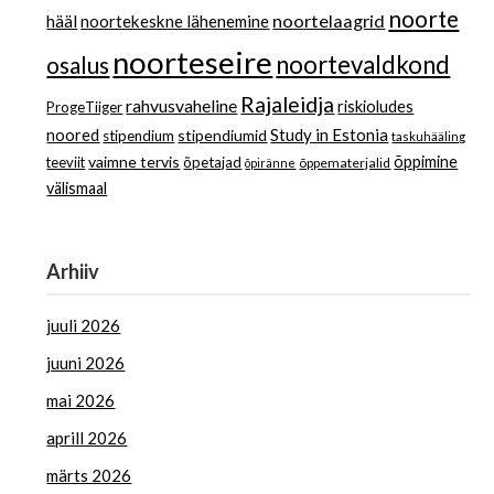
noorte
noortelaagrid
hääl
noortekeskne lähenemine
noorteseire
noortevaldkond
osalus
Rajaleidja
rahvusvaheline
riskioludes
ProgeTiiger
Study in Estonia
noored
stipendiumid
stipendium
taskuhääling
vaimne tervis
õppimine
teeviit
õpetajad
õppematerjalid
õpiränne
välismaal
Arhiiv
juuli 2026
juuni 2026
mai 2026
aprill 2026
märts 2026