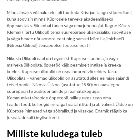
Minu ainsaks võimaluseks oli taotleda Kristjan Jaagu stipendiumi,
kuna soovisin minna Küprosele terveks akadeemiliseks
õppeaastaks. Siinkohal tänan väga oma juhendajat Ragne Kõuts-
Klemmi (Tartu Ülikool) tema suurepärase üksikasjaliku soovituse
ja väga heade nõuannete eest ning samuti Mike Hajimichael’i
(Nikosia Ülikool) temapoolse toetuse eest!
Nikosia Ülikooli näol on tegemist Küprose suurima ja väga
maineka ülikooliga, õppetöö käib peamiselt inglise ja kreeka
keeles. Küprose ülikoolid on üsna noored võrreldes Tartu
Ülikooliga – vanemad ülikoolid on asutatud alles eelmise sajandi
teisel poolel. Nikosia Ülikool (asutatud 1980) on kaasaegne,
suurepäraste auditooriumide ja raamatukoguga.
Kommunikatsioonide õppetooli, mille juures teen oma
teadustööd, kolleegid on väga heatahtlikud ja abivalmid. Üldse on
Küprose inimesed väga sõbralikud ja viisakad. Enamik räägib ka
(üsna ladusalt) inglise keelt.
Milliste kuludega tuleb