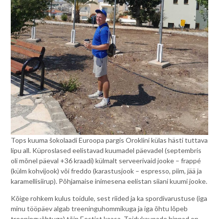
Tops kuuma šokolaadi Euroopa pargis Oroklini külas hästi tuttava
lipu all. Küproslased eelistavad kuumadel päevadel (septembris
oli mõnel päeval +36 kraadi) külmalt serveerivaid jooke – frappé
(külm kohvijook) või freddo (karastusjook – espresso, piim, jää ja
karamellisiirup). Põhjamaise inimesena eelistan siiani kuumi jooke.
Kõige rohkem kulus toidule, sest riided ja ka spordivarustuse (iga
minu tööpäev algab treeninguhommikuga ja iga õhtu lõpeb
treeninguõhtuga) tõin Eestist kaasa. Toidukaupade hinnad on