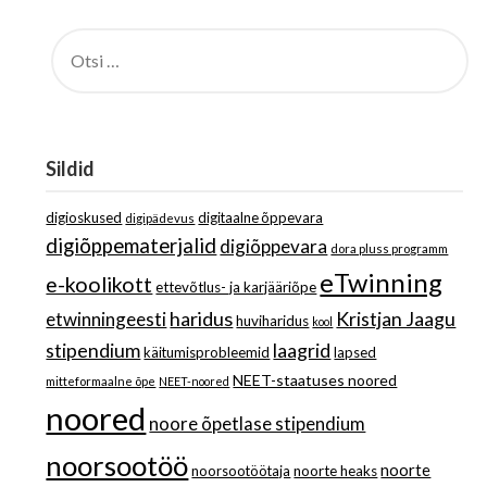
OTSI:
Sildid
digioskused
digitaalne õppevara
digipädevus
digiõppematerjalid
digiõppevara
dora pluss programm
eTwinning
e-koolikott
ettevõtlus- ja karjääriõpe
haridus
Kristjan Jaagu
etwinningeesti
huviharidus
kool
stipendium
laagrid
käitumisprobleemid
lapsed
NEET-staatuses noored
mitteformaalne õpe
NEET-noored
noored
noore õpetlase stipendium
noorsootöö
noorte
noorsootöötaja
noorte heaks