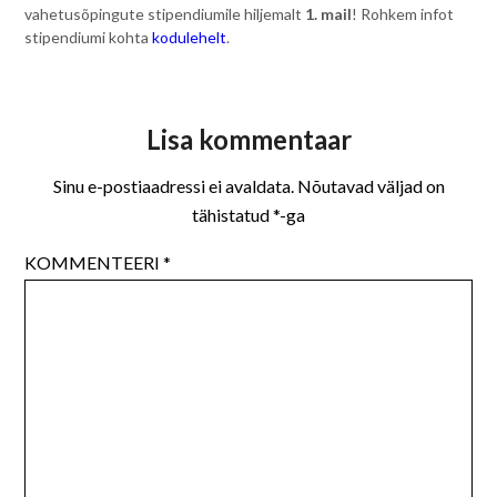
vahetusõpingute stipendiumile hiljemalt
1. mail
! Rohkem infot
stipendiumi kohta
kodulehelt
.
Lisa kommentaar
Sinu e-postiaadressi ei avaldata.
Nõutavad väljad on
tähistatud
*
-ga
KOMMENTEERI
*