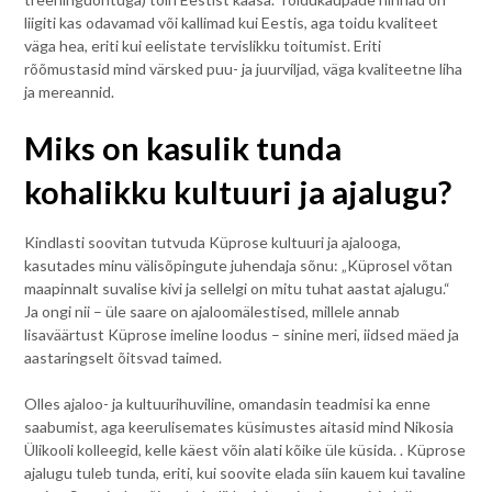
liigiti kas odavamad või kallimad kui Eestis, aga toidu kvaliteet
väga hea, eriti kui eelistate tervislikku toitumist. Eriti
rõõmustasid mind värsked puu- ja juurviljad, väga kvaliteetne liha
ja mereannid.
Miks on kasulik tunda
kohalikku kultuuri ja ajalugu?
Kindlasti soovitan tutvuda Küprose kultuuri ja ajalooga,
kasutades minu välisõpingute juhendaja sõnu: „Küprosel võtan
maapinnalt suvalise kivi ja sellelgi on mitu tuhat aastat ajalugu.“
Ja ongi nii – üle saare on ajaloomälestised, millele annab
lisaväärtust Küprose imeline loodus – sinine meri, iidsed mäed ja
aastaringselt õitsvad taimed.
Olles ajaloo- ja kultuurihuviline, omandasin teadmisi ka enne
saabumist, aga keerulisemates küsimustes aitasid mind Nikosia
Ülikooli kolleegid, kelle käest võin alati kõike üle küsida. . Küprose
ajalugu tuleb tunda, eriti, kui soovite elada siin kauem kui tavaline