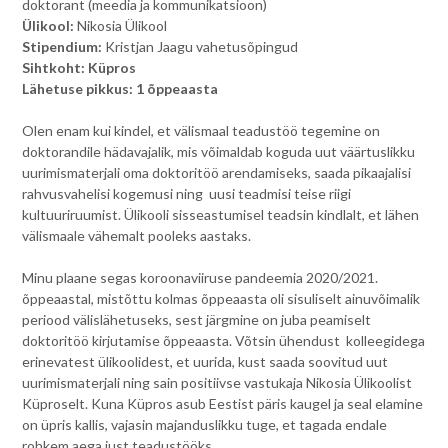
doktorant (meedia ja kommunikatsioon)
Ülikool:
Nikosia Ülikool
Stipendium:
Kristjan Jaagu vahetusõpingud
Sihtkoht: Küpros
Lähetuse pikkus: 1 õppeaasta
Olen enam kui kindel, et välismaal teadustöö tegemine on
doktorandile hädavajalik, mis võimaldab koguda uut väärtuslikku
uurimismaterjali oma doktoritöö arendamiseks, saada pikaajalisi
rahvusvahelisi kogemusi ning uusi teadmisi teise riigi
kultuuriruumist. Ülikooli sisseastumisel teadsin kindlalt, et lähen
välismaale vähemalt pooleks aastaks.
Minu plaane segas koroonaviiruse pandeemia 2020/2021.
õppeaastal, mistõttu kolmas õppeaasta oli sisuliselt ainuvõimalik
periood välislähetuseks, sest järgmine on juba peamiselt
doktoritöö kirjutamise õppeaasta. Võtsin ühendust kolleegidega
erinevatest ülikoolidest, et uurida, kust saada soovitud uut
uurimismaterjali ning sain positiivse vastukaja Nikosia Ülikoolist
Küproselt. Kuna Küpros asub Eestist päris kaugel ja seal elamine
on üpris kallis, vajasin majanduslikku tuge, et tagada endale
rohkem aega just teadustööks.