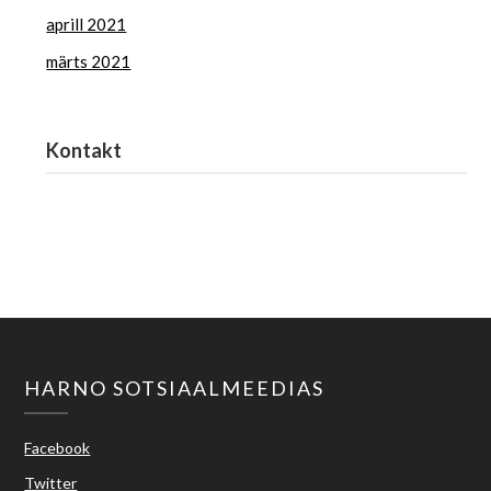
aprill 2021
märts 2021
Kontakt
Haridus- ja Noorteamet
harno@harno.ee
HARNO SOTSIAALMEEDIAS
Facebook
Twitter