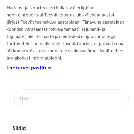
Haridus- ja Noorteameti hallatav üleriigiline
noorteinfoportaal Teeviit koostas juba viiendat aastat
järjest Teeviit teemakuud aastaplaani. Tänavune aastaplaan
koondab varasemast rohkem temaatilisi juhend- ja
tugimaterjale, formaate ja meetodeid ning on noortega
töötavatele spetsialistidele kasulik tööriist, et pakkuda oma
piirkonna või asutuse noortele usaldusväärset, kvaliteetset
ja ajakohast informatsiooni.
Loe tervet postitust
OTSI:
Sildid