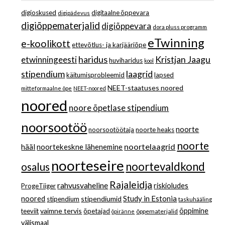
digioskused
digitaalne õppevara
digipädevus
digiõppematerjalid
digiõppevara
dora pluss programm
eTwinning
e-koolikott
ettevõtlus- ja karjääriõpe
haridus
Kristjan Jaagu
etwinningeesti
huviharidus
kool
stipendium
laagrid
käitumisprobleemid
lapsed
NEET-staatuses noored
mitteformaalne õpe
NEET-noored
noored
noore õpetlase stipendium
noorsootöö
noorte
noorsootöötaja
noorte heaks
noorte
noortelaagrid
hääl
noortekeskne lähenemine
noorteseire
noortevaldkond
osalus
Rajaleidja
rahvusvaheline
riskioludes
ProgeTiiger
Study in Estonia
noored
stipendiumid
stipendium
taskuhääling
vaimne tervis
õppimine
teeviit
õpetajad
õppematerjalid
õpiränne
välismaal