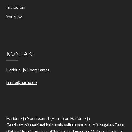
Instagram
Youtube
KONTAKT
Haridus- ja Noorteamet
harno@harno.ee
Haridus- ja Noorteamet (Harno) on Haridus- ja
Teadusministeeriumi haldusala valitsusasutus, mis tegeleb Eesti
riigi haridus- ja noortepoliitika rakendamisega. Meie eesmärk on