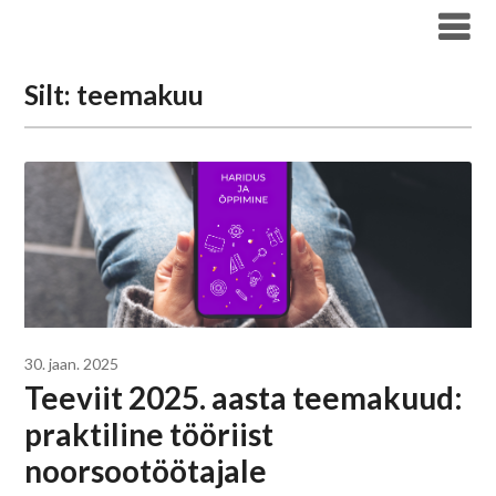
Liigu
Haridus- ja Noorteameti blogi
sisu
juurde
Silt:
teemakuu
30. jaan. 2025
Teeviit 2025. aasta teemakuud:
praktiline tööriist
noorsootöötajale