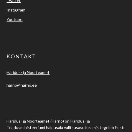
Twitter
Instagram
Youtube
KONTAKT
Haridus- ja Noorteamet
harno@harno.ee
Haridus- ja Noorteamet (Harno) on Haridus- ja
Teadusministeeriumi haldusala valitsusasutus, mis tegeleb Eesti