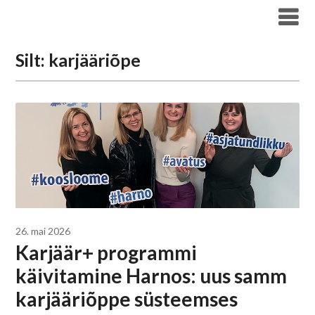
Liigu
Haridus- ja Noorteameti blogi
sisu
juurde
Silt:
karjääriõpe
26. mai 2026
Karjäär+ programmi
käivitamine Harnos: uus samm
karjääriõppe süsteemses