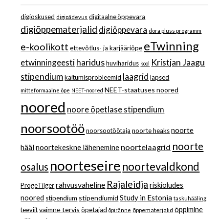
digioskused
digitaalne õppevara
digipädevus
digiõppematerjalid
digiõppevara
dora pluss programm
eTwinning
e-koolikott
ettevõtlus- ja karjääriõpe
haridus
Kristjan Jaagu
etwinningeesti
huviharidus
kool
stipendium
laagrid
käitumisprobleemid
lapsed
NEET-staatuses noored
mitteformaalne õpe
NEET-noored
noored
noore õpetlase stipendium
noorsootöö
noorte
noorsootöötaja
noorte heaks
noorte
noortelaagrid
hääl
noortekeskne lähenemine
noorteseire
noortevaldkond
osalus
Rajaleidja
rahvusvaheline
riskioludes
ProgeTiiger
Study in Estonia
noored
stipendiumid
stipendium
taskuhääling
vaimne tervis
õppimine
teeviit
õpetajad
õppematerjalid
õpiränne