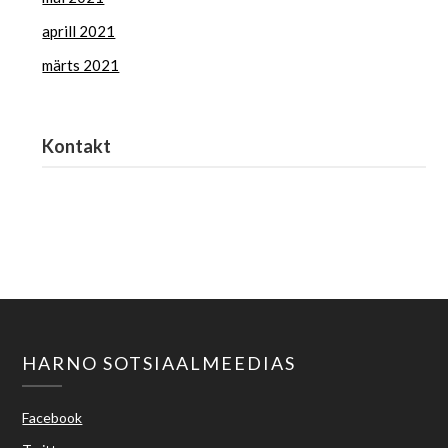
aprill 2021
märts 2021
Kontakt
Haridus- ja Noorteamet
harno@harno.ee
HARNO SOTSIAALMEEDIAS
Facebook