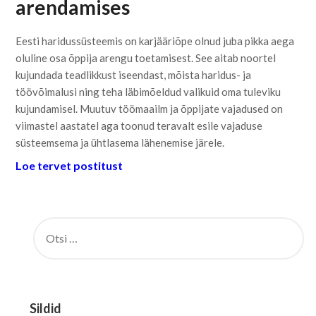
arendamises
Eesti haridussüsteemis on karjääriõpe olnud juba pikka aega
oluline osa õppija arengu toetamisest. See aitab noortel
kujundada teadlikkust iseendast, mõista haridus- ja
töövõimalusi ning teha läbimõeldud valikuid oma tuleviku
kujundamisel. Muutuv töömaailm ja õppijate vajadused on
viimastel aastatel aga toonud teravalt esile vajaduse
süsteemsema ja ühtlasema lähenemise järele.
Loe tervet postitust
OTSI:
Sildid