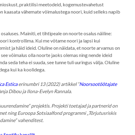
ioonioskust, praktilisi meetodeid, kogemustevahetust
ne on kaasata vähemate võimalustega noori, kuid selleks napib
saluses. Mainiti, et tihtipeale on noorte osalus näiline:
oori kontrollima. Kui me võtame noori ja lapsi kui
emist ja häid ideid. Oluline on näidata, et noorte arvamus on
n see võimalus olla noorte jaoks olemas ning nende ideid
a seda teha ei suuda, see tunne tuli uuringus välja. Oluline
dega kui ka koolidega.
ca Estica
erinumbri 13 (2022) artikkel “
Noorsootöötajate
Tanja Dibou ja Ilona-Evelyn Rannala.
 suurendamine“ projektis. Projekti toetajad ja partnerid on
met ning Euroopa Sotsiaalfond programmi „Tõrjutusriskis
damine“ vahenditest.
 Spotify kanalilt.