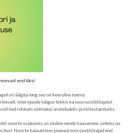
nnevad end üksi
ageli ei räägita ning see on keeruline teema
rinevalt. Intervjuude käigus tekkis ka noorsootöötajatel
ajaksid nad rohkem võimalusi aruteludeks ja mõtestamiseks.
el: noorte osaluseks on oluline nende kaasamine, selleks on
tes huvi. Noorte kaasamises peavad noorsootöötajad end