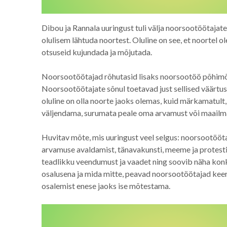
Dibou ja Rannala uuringust tuli välja noorsootöötaja
olulisem lähtuda noortest. Oluline on see, et noortel 
otsuseid kujundada ja mõjutada.
Noorsootöötajad rõhutasid lisaks noorsootöö põhimõt
Noorsootöötajate sõnul toetavad just sellised väärtuse
oluline on olla noorte jaoks olemas, kuid märkamatult
väljendama, surumata peale oma arvamust või maailma
Huvitav mõte, mis uuringust veel selgus: noorsootööt
arvamuse avaldamist, tänavakunsti, meeme ja protestide
teadlikku veendumust ja vaadet ning soovib näha kon
osalusena ja mida mitte, peavad noorsootöötajad keeru
osalemist enese jaoks ise mõtestama.