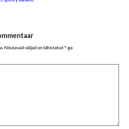
kommentaar
a.
Nõutavad väljad on tähistatud
*
-ga