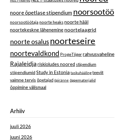
NEET-noored
noorsootöö
noore õpetlase stipendium
noorte hääl
noorsootöötaja
noorte heaks
noortelaagrid
noortekeskne lähenemine
noorteseire
noorte osalus
noortevaldkond
rahvusvaheline
ProgeTiiger
Rajaleidja
riskioludes noored
stipendium
Study in Estonia
stipendiumid
teeviit
taskuhääling
vaimne tervis
õpetajad
õppematerjalid
õpiränne
õppimine välismaal
Arhiiv
juuli 2026
juuni 2026