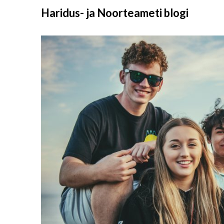
Liigu
Haridus- ja Noorteameti blogi
sisu
juurde