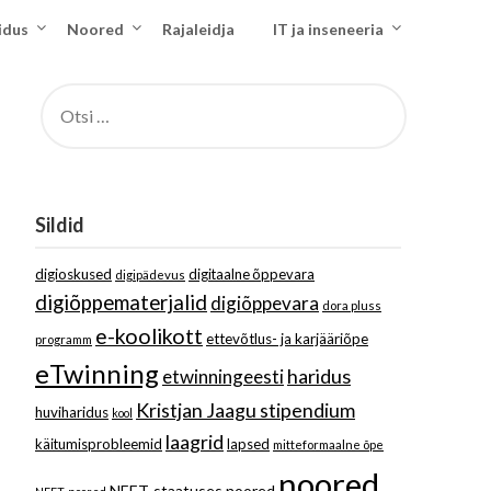
idus
Noored
Rajaleidja
IT ja inseneeria
OTSI:
Sildid
digioskused
digitaalne õppevara
digipädevus
digiõppematerjalid
digiõppevara
dora pluss
e-koolikott
ettevõtlus- ja karjääriõpe
programm
eTwinning
haridus
etwinningeesti
Kristjan Jaagu stipendium
huviharidus
kool
laagrid
käitumisprobleemid
lapsed
mitteformaalne õpe
noored
NEET-staatuses noored