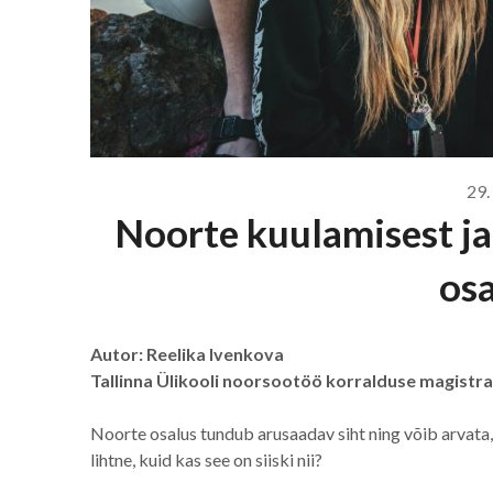
29.
Noorte kuulamisest ja
osa
Autor: Reelika Ivenkova
Tallinna Ülikooli noorsootöö korralduse magistr
Noorte osalus tundub arusaadav siht ning võib arvata, 
lihtne, kuid kas see on siiski nii?