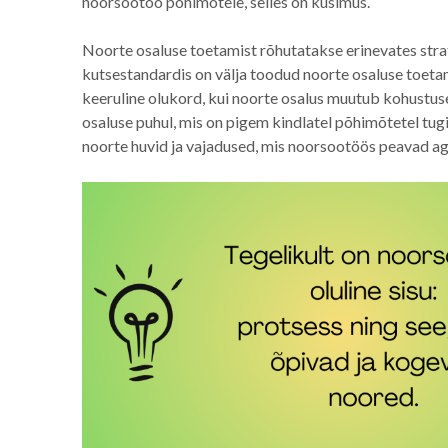
noorsootöö põhimõtele, selles on küsimus.
Noorte osaluse toetamist rõhutatakse erinevates str
kutsestandardis on välja toodud noorte osaluse toet
keeruline olukord, kui noorte osalus muutub kohustuse
osaluse puhul, mis on pigem kindlatel põhimõtetel tug
noorte huvid ja vajadused, mis noorsootöös peavad aga