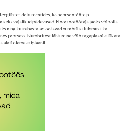
ateegilistes dokumentides, ka noorsootöötaja
amiseks vajalikud pädevused. Noorsootöötaja jaoks võibolla
ks ning kui rahastajad ootavad numbrilisi tulemusi, ka
inev protsess. Numbritest lähtumine võib tagaplaanile lükata
 alati olema esiplaanil.