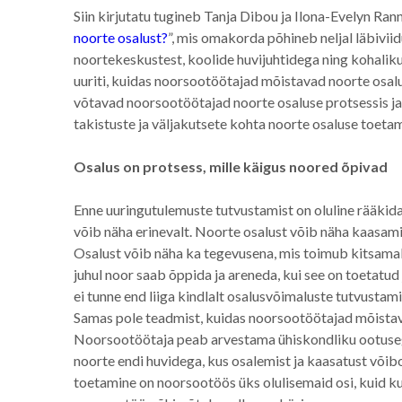
Siin kirjutatu tugineb Tanja Dibou ja Ilona-Evelyn Ranna
noorte osalust?
”, mis omakorda põhineb neljal läbivi
noortekeskustest, koolide huvijuhtidega ning kohalik
uuriti, kuidas noorsootöötajad mõistavad noorte osalus
võtavad noorsootöötajad noorte osaluse protsessis ja m
takistuste ja väljakutsete kohta noorte osaluse toeta
Osalus on protsess, mille käigus noored õpivad
Enne uuringutulemuste tutvustamist on oluline rääkid
võib näha erinevalt. Noorte osalust võib näha kaasamis
Osalust võib näha ka tegevusena, mis toimub kitsamal
juhul noor saab õppida ja areneda, kui see on toetatu
ei tunne end liiga kindlalt osalusvõimaluste tutvustam
Samas pole teadmist, kuidas noorsootöötajad mõistava
Noorsootöötaja peab arvestama ühiskondliku ootuseg
noorte endi huvidega, kus osalemist ja kaasatust võibol
toetamine on noorsootöös üks olulisemaid osi, kuid kui