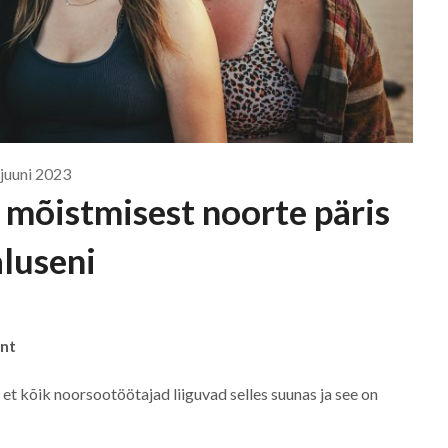
 juuni 2023
 mõistmisest noorte päris
luseni
ant
et kõik noorsootöötajad liiguvad selles suunas ja see on