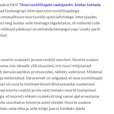
la artiklil “
Noorsootöötajate vaatepunkt: kuidas toetada
idud fookusgrupi intervjuul noorsootöötajatega
u omavalitsuse noorsootöö spetsialistidega. Intervjuudes
t ning kuidas selle teemaga tegeletakse, sh milliseid rolle
illiseid pädevusi on neil enda hinnangul vaja. Lisaks uuriti
misel.
a noorte osalusest ja noorsootöö seostest. Noorte osalust
ena, mis ideaalis viib otsusteni, mis noori mõjutavad.
t demokraatlikes protsessides, näiteks valimistel. Mõlemal
d ja mõtestatud. Varasemalt on selgunud, et noorsootöötajad
isel või noorte motiveerimisel ühiskonnaelus osalemisel.
d noorte osalust ja mis neid toetaks noorte toetamisel.
a, et noored rohkem osaleksid ning samal ajal arvestama
la soovitakse teistel ja uutel viisidel. Noorte osaluse
das seda teha ja selle kõige juures kindlaks jääda