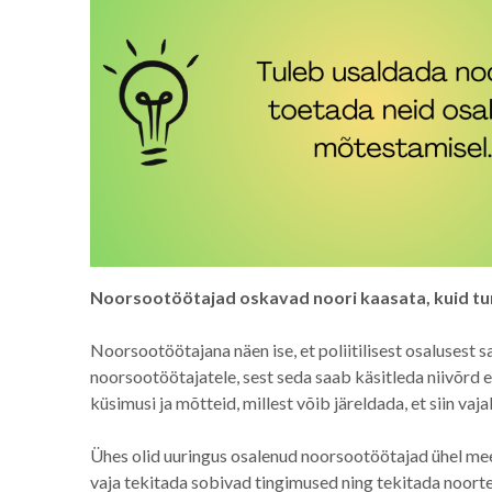
Noorsootöötajad oskavad noori kaasata, kuid tu
Noorsootöötajana näen ise, et poliitilisest osalusest s
noorsootöötajatele, sest seda saab käsitleda niivõrd e
küsimusi ja mõtteid, millest võib järeldada, et siin v
Ühes olid uuringus osalenud noorsootöötajad ühel meel
vaja tekitada sobivad tingimused ning tekitada noor