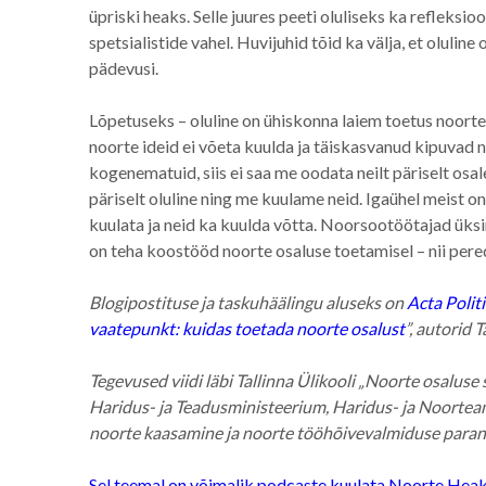
üpriski heaks. Selle juures peeti oluliseks ka refleks
spetsialistide vahel. Huvijuhid tõid ka välja, et oluli
pädevusi.
Lõpetuseks – oluline on ühiskonna laiem toetus noorte o
noorte ideid ei võeta kuulda ja täiskasvanud kipuvad n
kogenematuid, siis ei saa me oodata neilt päriselt osal
päriselt oluline ning me kuulame neid. Igaühel meist o
kuulata ja neid ka kuulda võtta. Noorsootöötajad üksind
on teha koostööd noorte osaluse toetamisel – nii pere
Blogipostituse ja taskuhäälingu aluseks on
Acta Politi
vaatepunkt: kuidas toetada noorte osalust
”, autorid 
Tegevused viidi läbi Tallinna Ülikooli „Noorte osaluse
Haridus- ja Teadusministeerium, Haridus- ja Noortea
noorte kaasamine ja noorte tööhõivevalmiduse paran
Sel teemal on võimalik podcaste kuulata Noorte Heaks