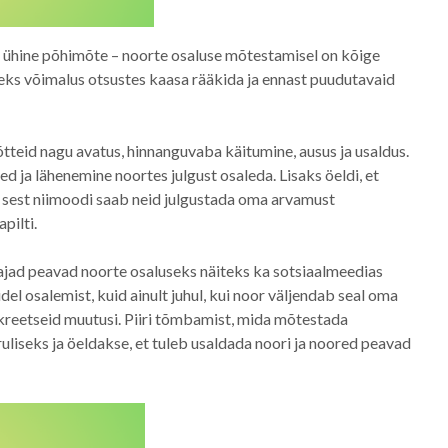
te ühine põhimõte – noorte osaluse mõtestamisel on kõige
oleks võimalus otsustes kaasa rääkida ja ennast puudutavaid
teid nagu avatus, hinnanguvaba käitumine, ausus ja usaldus.
d ja lähenemine noortes julgust osaleda. Lisaks öeldi, et
, sest niimoodi saab neid julgustada oma arvamust
pilti.
ajad peavad noorte osaluseks näiteks ka sotsiaalmeedias
l osalemist, kuid ainult juhul, kui noor väljendab seal oma
kreetseid muutusi. Piiri tõmbamist, mida mõtestada
liseks ja öeldakse, et tuleb usaldada noori ja noored peavad