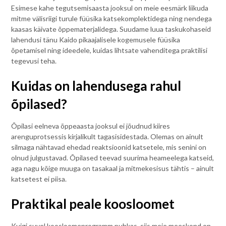
Esimese kahe tegutsemisaasta jooksul on meie eesmärk liikuda
mitme välisriigi turule füüsika katsekomplektidega ning nendega
kaasas käivate õppematerjalidega. Suudame luua taskukohaseid
lahendusi tänu Kaido pikaajalisele kogemusele füüsika
õpetamisel ning ideedele, kuidas lihtsate vahenditega praktilisi
tegevusi teha.
Kuidas on lahendusega rahul
õpilased?
Õpilasi eelneva õppeaasta jooksul ei jõudnud kiires
arenguprotsessis kirjalikult tagasisidestada. Olemas on ainult
silmaga nähtavad ehedad reaktsioonid katsetele, mis senini on
olnud julgustavad. Õpilased teevad suurima heameelega katseid,
aga nagu kõige muuga on tasakaal ja mitmekesisus tähtis – ainult
katsetest ei piisa.
Praktikal peale koosloomet
Kuigi suvel koosloomeprogramm puhkas, siis meie meeskond on