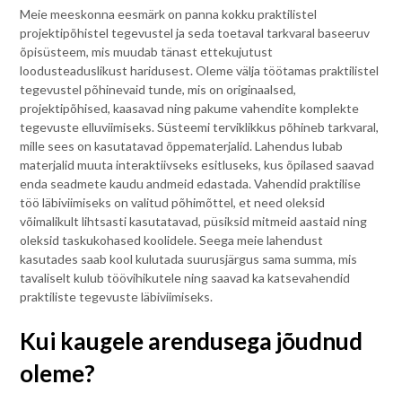
Meie meeskonna eesmärk on panna kokku praktilistel
projektipõhistel tegevustel ja seda toetaval tarkvaral baseeruv
õpisüsteem, mis muudab tänast ettekujutust
loodusteaduslikust haridusest. Oleme välja töötamas praktilistel
tegevustel põhinevaid tunde, mis on originaalsed,
projektipõhised, kaasavad ning pakume vahendite komplekte
tegevuste elluviimiseks. Süsteemi terviklikkus põhineb tarkvaral,
mille sees on kasutatavad õppematerjalid. Lahendus lubab
materjalid muuta interaktiivseks esitluseks, kus õpilased saavad
enda seadmete kaudu andmeid edastada. Vahendid praktilise
töö läbiviimiseks on valitud põhimõttel, et need oleksid
võimalikult lihtsasti kasutatavad, püsiksid mitmeid aastaid ning
oleksid taskukohased koolidele. Seega meie lahendust
kasutades saab kool kulutada suurusjärgus sama summa, mis
tavaliselt kulub töövihikutele ning saavad ka katsevahendid
praktiliste tegevuste läbiviimiseks.
Kui kaugele arendusega jõudnud
oleme?