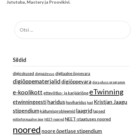
Jututuba, Mastery ja Proovikivi.
OTSI:
Sildid
digioskused
digitaalne õppevara
digipädevus
digiõppematerjalid
digiõppevara
dora pluss programm
eTwinning
e-koolikott
ettevõtlus- ja karjääriõpe
haridus
Kristjan Jaagu
etwinningeesti
huviharidus
kool
stipendium
laagrid
käitumisprobleemid
lapsed
NEET-staatuses noored
mitteformaalne õpe
NEET-noored
noored
noore õpetlase stipendium