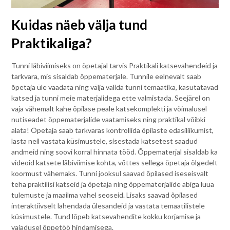
Kuidas näeb välja tund
Praktikaliga?
Tunni läbiviimiseks on õpetajal tarvis Praktikali katsevahendeid ja
tarkvara, mis sisaldab õppematerjale. Tunnile eelnevalt saab
õpetaja üle vaadata ning välja valida tunni temaatika, kasutatavad
katsed ja tunni meie materjalidega ette valmistada. Seejärel on
vaja vähemalt kahe õpilase peale katsekomplekti ja võimalusel
nutiseadet õppematerjalide vaatamiseks ning praktikal võibki
alata! Õpetaja saab tarkvaras kontrollida õpilaste edasiliikumist,
lasta neil vastata küsimustele, sisestada katsetest saadud
andmeid ning soovi korral hinnata tööd. Õppematerjal sisaldab ka
videoid katsete läbiviimise kohta, võttes sellega õpetaja õlgedelt
koormust vähemaks. Tunni jooksul saavad õpilased iseseisvalt
teha praktilisi katseid ja õpetaja ning õppematerjalide abiga luua
tulemuste ja maailma vahel seoseid. Lisaks saavad õpilased
interaktiivselt lahendada ülesandeid ja vastata temaatilistele
küsimustele. Tund lõpeb katsevahendite kokku korjamise ja
vajadusel õppetöö hindamisega.