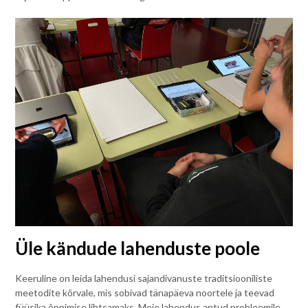
Üle kändude lahenduste poole
Keeruline on leida lahendusi sajandivanuste traditsiooniliste
meetodite kõrvale, mis sobivad tänapäeva noortele ja teevad
füüsika õppimise lihtsamaks. Meie lahendus antud probleemile