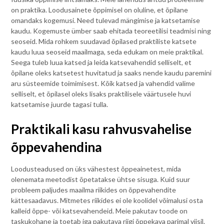
on praktika. Loodusainete õppimisel on oluline, et õpilane
omandaks kogemusi. Need tulevad mängimise ja katsetamise
kaudu. Kogemuste ümber saab ehitada teoreetilisi teadmisi ning
seoseid. Mida rohkem suudavad õpilased praktiliste katsete
kaudu luua seoseid maailmaga, seda edukam on meie praktikal.
Seega tuleb luua katsed ja leida katsevahendid selliselt, et
õpilane oleks katsetest huvitatud ja saaks nende kaudu paremini
aru süsteemide toimimisest. Kõik katsed ja vahendid valime
selliselt, et õpilasel oleks lisaks praktilisele väärtusele huvi
katsetamise juurde tagasi tulla.
Praktikali kasu rahvusvahelise
õppevahendina
Loodusteadused on üks vähestest õppeainetest, mida
olenemata meetodist õpetatakse ühtse sisuga. Kuid suur
probleem paljudes maailma riikides on õppevahendite
kättesaadavus. Mitmetes riikides ei ole koolidel võimalusi osta
kalleid õppe- või katsevahendeid. Meie pakutav toode on
taskukohane ja toetab iga pakutava riigi õppekava parimal viisil.