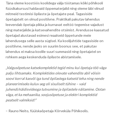
Täna oleme koostöös koolidega välja töötamas kõiki põhikooli
füüsikakursusi haldavaid õppematerjalid ning oleme läbi viinud
mitmeid testimisi õpilaste ja õpetajate peal. Tagasiside
õpetajatelt on olnud positiivne. Praktikali pakutav lahendus
leevendab õpetaja pikka ja kurnavat eeltöö tegemise vajadust
ning materjalide ja katsevahendite otsimist. Arendusse kaasatud
õpetajad alustavad esimesi reaalseid õppetunde meie
lahendusega selle aasta sügisel. Ka koolijuhtide tagasiside on
positiivne, nende jaoks on suurim boonus see, et pakutav
lahendus ei maksa koolile suuri summasid ning õpetajatel on
rohkem aega keskenduda õpilaste abistamisele.
„Valgusõpetuse katsekomplektid tegid minu kui õpetaja töö väga
palju lihtsamaks. Komplektides olevate vahendite abil võisin
soovi korral kasvõi iga tund õpilastega katseid teha ning nende
planeerimiseks kuluv aeg oli sisuliselt tühine – vaid
juhendi/näidisvideoga tutvumine ja õpilastele näitamine. Ootan
väga, et ka mehaanika, soojusõpetuse ja elektri komplektid
peatselt valmiksid!“
– Rauno Neito, füüiskaõpetaja Kõrveküla Põhikoolis.