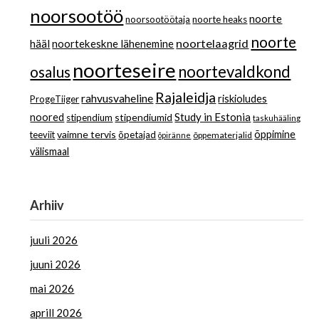
noorsootöö
noorte
noorsootöötaja
noorte heaks
noorte
noortelaagrid
hääl
noortekeskne lähenemine
noorteseire
noortevaldkond
osalus
Rajaleidja
rahvusvaheline
riskioludes
ProgeTiiger
Study in Estonia
noored
stipendiumid
stipendium
taskuhääling
vaimne tervis
õppimine
teeviit
õpetajad
õppematerjalid
õpiränne
välismaal
Arhiiv
juuli 2026
juuni 2026
mai 2026
aprill 2026