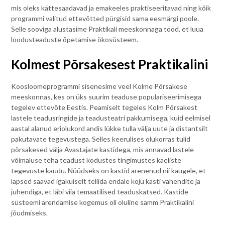
mis oleks kättesaadavad ja emakeeles praktiseeritavad ning kõik
programmi valitud ettevõtted pürgisid sama eesmärgi poole.
Selle sooviga alustasime Praktikali meeskonnaga tööd, et luua
loodusteaduste õpetamise ökosüsteem.
Kolmest Põrsakesest Praktikalini
Koosloomeprogrammi sisenesime veel Kolme Põrsakese
meeskonnas, kes on üks suurim teaduse populariseerimisega
tegelev ettevõte Eestis. Peamiselt tegeles Kolm Põrsakest
lastele teadusringide ja teadusteatri pakkumisega, kuid eelmisel
aastal alanud eriolukord andis lükke tulla välja uute ja distantsilt
pakutavate tegevustega. Selles keerulises olukorras tulid
põrsakesed välja Avastajate kastidega, mis annavad lastele
võimaluse teha teadust kodustes tingimustes käeliste
tegevuste kaudu. Nüüdseks on kastid arenenud nii kaugele, et
lapsed saavad igakuiselt tellida endale koju kasti vahendite ja
juhendiga, et läbi viia temaatilised teaduskatsed. Kastide
süsteemi arendamise kogemus oli oluline samm Praktikalini
jõudmiseks.