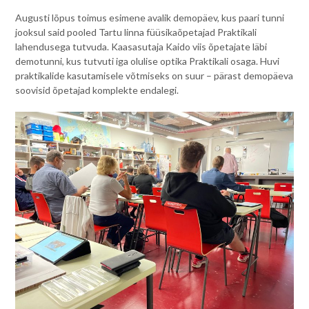
Augusti lõpus toimus esimene avalik demopäev, kus paari tunni
jooksul said pooled Tartu linna füüsikaõpetajad Praktikali
lahendusega tutvuda. Kaasasutaja Kaido viis õpetajate läbi
demotunni, kus tutvuti iga olulise optika Praktikali osaga. Huvi
praktikalide kasutamisele võtmiseks on suur – pärast demopäeva
soovisid õpetajad komplekte endalegi.