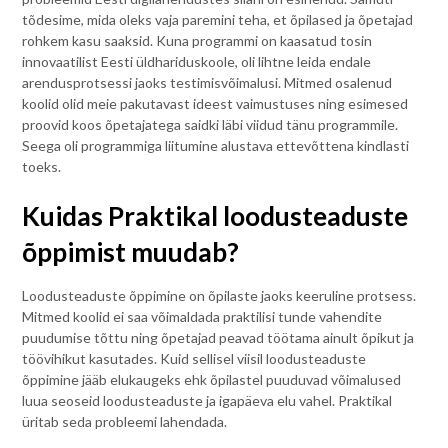
tõdesime, mida oleks vaja paremini teha, et õpilased ja õpetajad
rohkem kasu saaksid. Kuna programmi on kaasatud tosin
innovaatilist Eesti üldhariduskoole, oli lihtne leida endale
arendusprotsessi jaoks testimisvõimalusi. Mitmed osalenud
koolid olid meie pakutavast ideest vaimustuses ning esimesed
proovid koos õpetajatega saidki läbi viidud tänu programmile.
Seega oli programmiga liitumine alustava ettevõttena kindlasti
toeks.
Kuidas Praktikal loodusteaduste
õppimist muudab?
Loodusteaduste õppimine on õpilaste jaoks keeruline protsess.
Mitmed koolid ei saa võimaldada praktilisi tunde vahendite
puudumise tõttu ning õpetajad peavad töötama ainult õpikut ja
töövihikut kasutades. Kuid sellisel viisil loodusteaduste
õppimine jääb elukaugeks ehk õpilastel puuduvad võimalused
luua seoseid loodusteaduste ja igapäeva elu vahel. Praktikal
üritab seda probleemi lahendada.