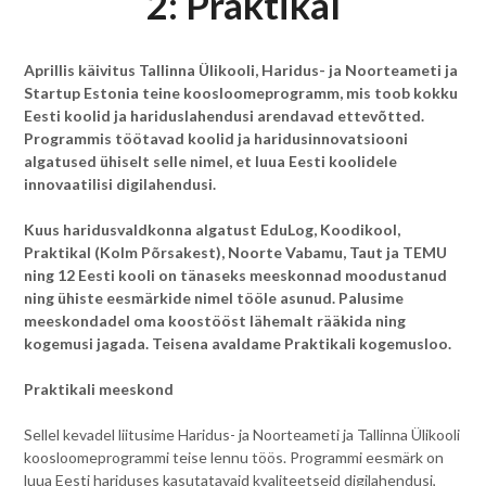
2: Praktikal
Aprillis käivitus Tallinna Ülikooli, Haridus- ja Noorteameti ja
Startup Estonia teine koosloomeprogramm, mis toob kokku
Eesti koolid ja hariduslahendusi arendavad ettevõtted.
Programmis töötavad koolid ja haridusinnovatsiooni
algatused ühiselt selle nimel, et luua Eesti koolidele
innovaatilisi digilahendusi.
Kuus haridusvaldkonna algatust EduLog, Koodikool,
Praktikal (Kolm Põrsakest), Noorte Vabamu, Taut ja TEMU
ning 12 Eesti kooli on tänaseks meeskonnad moodustanud
ning ühiste eesmärkide nimel tööle asunud. Palusime
meeskondadel oma koostööst lähemalt rääkida ning
kogemusi jagada. Teisena avaldame Praktikali kogemusloo.
Praktikali meeskond
Sellel kevadel liitusime Haridus- ja Noorteameti ja Tallinna Ülikooli
koosloomeprogrammi teise lennu töös. Programmi eesmärk on
luua Eesti hariduses kasutatavaid kvaliteetseid digilahendusi,