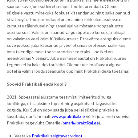
saanud suve jooksul kiirel tempol toodet arendada. Oleme
sügisele vastu minekuks fookust kitsendanud ning paika pannud
strateegia. Tootearendusel on peamine rõhk olemasolevate
kursuste täiendusel ning samal ajal valmistame hoogsalt ette
uusi kursusi. Valmis on saanud valgusõpetuse kursus ja lähiajal
on valmimas veel kolm füüsikakursust. Ettevõtte arenguks oleme
suve jooksul juba kaasanud ja veel otsimas professionaale, kes
oma talendiga meie toote arendust toetaks – hetkel on
meeskonnas 9 tegijat. Juba esimesel aastal on Praktikali juures
tegemisel ka kaks doktoritööd. Oleme uue kooliaasta alguse
ootel ja valmis loodusteaduste õppimist Praktikalidega toetama!
Soovid Praktikali enda kooli?
2021. õppeaastal alustame testimist limiteeritud hulga
koolidega, et saaksime täpset ning asjakohast tagasisidet
koguda. Kui Sul on soov saada juba sellel sügisel praktikale
kasutada, uuri lähemalt
www.praktikal.ee
või kirjuta enda soovist
Praktikali tegevjuht Omarile (
omari@praktikal.ee
).
Vaata ka
Praktikali selgitavat videot.