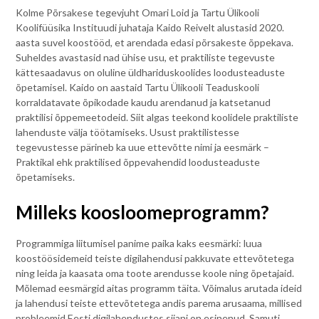
Kolme Põrsakese tegevjuht Omari Loid ja Tartu Ülikooli
Koolifüüsika Instituudi juhataja Kaido Reivelt alustasid 2020.
aasta suvel koostööd, et arendada edasi põrsakeste õppekava.
Suheldes avastasid nad ühise usu, et praktiliste tegevuste
kättesaadavus on oluline üldhariduskoolides loodusteaduste
õpetamisel. Kaido on aastaid Tartu Ülikooli Teaduskooli
korraldatavate õpikodade kaudu arendanud ja katsetanud
praktilisi õppemeetodeid. Siit algas teekond koolidele praktiliste
lahenduste välja töötamiseks. Usust praktilistesse
tegevustesse pärineb ka uue ettevõtte nimi ja eesmärk –
Praktikal ehk praktilised õppevahendid loodusteaduste
õpetamiseks.
Milleks koosloomeprogramm?
Programmiga liitumisel panime paika kaks eesmärki: luua
koostöösidemeid teiste digilahendusi pakkuvate ettevõtetega
ning leida ja kaasata oma toote arendusse koole ning õpetajaid.
Mõlemad eesmärgid aitas programm täita. Võimalus arutada ideid
ja lahendusi teiste ettevõtetega andis parema arusaama, millised
probleemid Eesti digilahendustes siiani on esinenud. Samuti