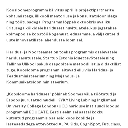
Koosloomeprogramm käivitus aprillis projektipartnerite
kohtumistega, ülikooli mentorluse ja konsultatsioonidega
ning töötubadega. Programm lõppeb oktoobris avaliku
üritusega kõikidele haridusest huvitujatele, kus jagatakse
kolmepoolse koostöö kogemust, edusamme ja väljakutseid
uute innovaatiliste lahenduste loomisel.
Haridus- ja Noorteamet on toeks programmis osalevatele
haridusasutustele, Startup Estonia iduettevõtetele ning
Tallinna Ülikool pakub osapooltele metoodilist ja didaktilist
tuge. Koosloome programmi aitavad ellu viia Haridus- ja
Teadusministeerium ning Majandus- ja
Kommunikatsiooniministeerium.
„Koosloome hariduses“ põhineb Soomes välja töötatud ja
Espoos juurutatud mudelil KYKY Living Lab ning Inglismaal
University College London (UCL) hariduse instituudi loodud
programmil EDUCATE. Eestis eelmisel aastal kokku
kutsutud programmis osalesid koos koolide ja
lasteaedadega ettevõtted ALPA Kids, CogniSpot, Futuclass,