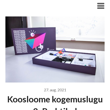
Liigu
Haridus- ja Noorteameti blogi
sisu
juurde
27. aug. 2021
Koosloome kogemuslugu