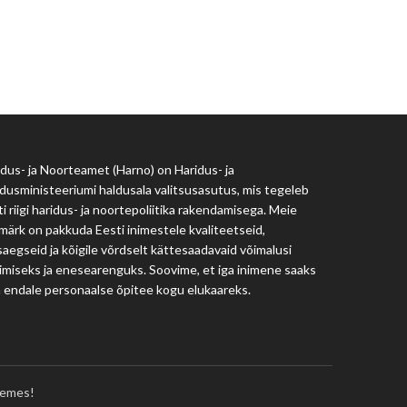
Haridus- ja Noorteamet
harno@harno.ee
dus- ja Noorteamet (Harno) on Haridus- ja
dusministeeriumi haldusala valitsusasutus, mis tegeleb
i riigi haridus- ja noortepoliitika rakendamisega. Meie
märk on pakkuda Eesti inimestele kvaliteetseid,
aegseid ja kõigile võrdselt kättesaadavaid võimalusi
imiseks ja enesearenguks. Soovime, et iga inimene saaks
a endale personaalse õpitee kogu elukaareks.
emes!