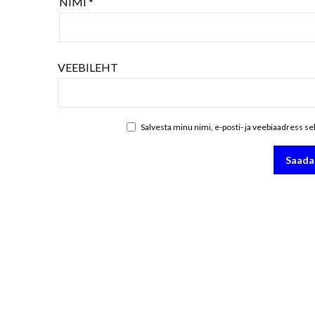
NIMI
*
VEEBILEHT
Salvesta minu nimi, e-posti- ja veebiaadress s