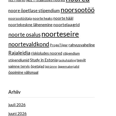
NEET-noored
noorsootöö
noore õpetlase stipendium
noorte hääl
noorsootöötaja
noorte heaks
noortelaagrid
noortekeskne lähenemine
noorteseire
noorte osalus
noortevaldkond
rahvusvaheline
ProgeTiiger
Rajaleidja
riskioludes noored
stipendium
Study in Estonia
stipendiumid
teeviit
taskuhääling
vaimne tervis
õpetajad
õppematerjalid
õpiränne
õppimine välismaal
Arhiiv
juuli 2026
juuni 2026