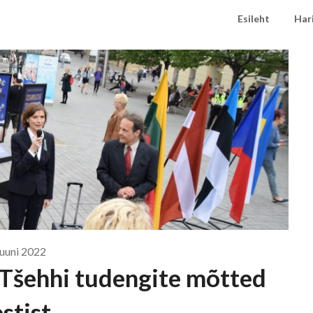
Esileht
Har
 juuni 2022
 Tšehhi tudengite mõtted
stist.