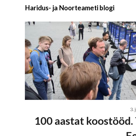
Liigu
Haridus- ja Noorteameti blogi
sisu
juurde
3.
100 aastat koostööd.
Ee