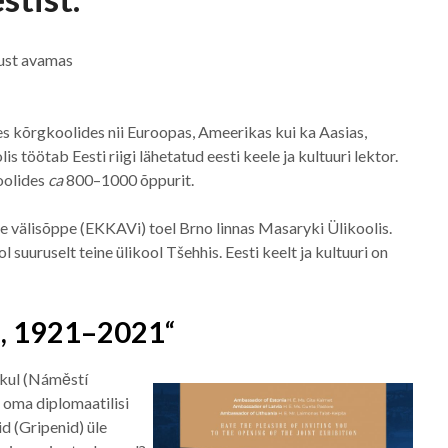
itust avamas
tes kõrgkoolides nii Euroopas, Ameerikas kui ka Aasias,
töötab Eesti riigi lähetatud eesti keele ja kultuuri lektor.
koolides
ca
800–1000 õppurit.
se välisõppe (EKKAVi) toel Brno linnas Masaryki Ülikoolis.
 suuruselt teine ülikool Tšehhis. Eesti keelt ja kultuuri on
d, 1921–2021
“
akul (Náměstí
a oma diplomaatilisi
d (Gripenid) üle