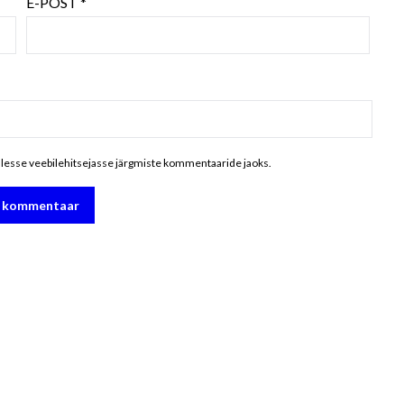
E-POST
*
ellesse veebilehitsejasse järgmiste kommentaaride jaoks.