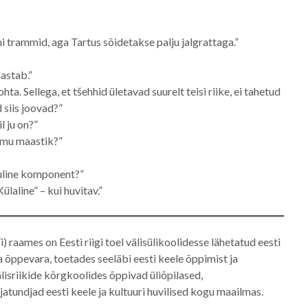
i trammid, aga Tartus sõidetakse palju jalgrattaga.”
mastab.”
ta. Sellega, et tšehhid ületavad suurelt teisi riike, ei tahetud
d siis joovad?”
l ju on?”
ummu maastik?”
oluline komponent?”
ülaline” – kui huvitav.”
V
i) raames on Eesti riigi toel välisülikoolidesse lähetatud eesti
a õppevara, toetades seeläbi eesti keele õppimist ja
isriikide kõrgkoolides õppivad üliõpilased,
atundjad eesti keele ja kultuuri huvilised kogu maailmas.