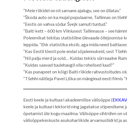
“Meie riikidel on nii sarnane ajalugu, see on üllatav.”
“Škoda auto on ka mujal populaarne, Tallinnas on tšehh
“Eestis on vahva sõdur Švejk samuti tuntud.”
“Balti kett – 600 km Vilniusest Tallinnasse – see häm
Poleemikat tekitas statistiline ülevaade õllejoomise koh
leppida. “Ehk statistika eksib, aga mida need baltlase
“Kas Eestil tõesti pole endal sõjalennukeid, sest Tšehhi
“Nii palju merd ja soid… Kuidas tekkis sürreaalne R
“Kuidas saavad tuulehaugil olla rohelised luud?”
“Kas punapeet on kõigi Balti riikide rahvustoitudes 
“Tšehhi näitleja Pavel Liška on mänginud eesti filmis “K
Eesti keele ja kultuuri akadeemilise välisõppe (
EKKA
keele ja kultuuri lektorid ning jagatakse stipendiume j
õpetamist üle kogu maailma. Välisõppe sihtrühm on väl
välisõppekeskuste asukohariikide arvamusliidrid ja asj