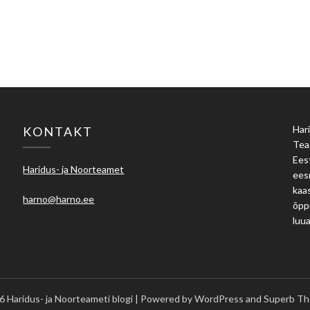
Hari
KONTAKT
Tea
Eest
Haridus- ja Noorteamet
ees
kaas
harno@harno.ee
õpp
luu
 Haridus- ja Noorteameti blogi
| Powered by WordPress and
Superb Th