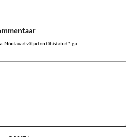
kommentaar
a.
Nõutavad väljad on tähistatud
*
-ga