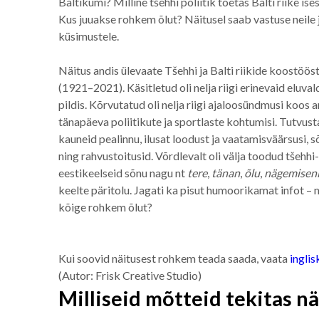
Baltikumi? Milline tšehhi poliitik toetas Balti riike i
Kus juuakse rohkem õlut? Näitusel saab vastuse neile
küsimustele.
Näitus andis ülevaate Tšehhi ja Balti riikide koostöös
(1921–2021). Käsitletud oli nelja riigi erinevaid eluval
pildis. Kõrvutatud oli nelja riigi ajaloosündmusi koos 
tänapäeva poliitikute ja sportlaste kohtumisi. Tutvus
kauneid pealinnu, ilusat loodust ja vaatamisväärsusi, 
ning rahvustoitusid. Võrdlevalt oli välja toodud tšehhi-, 
eestikeelseid sõnu nagu nt
tere
,
tänan
,
õlu
,
nägemisen
keelte päritolu. Jagati ka pisut humoorikamat infot – nt
kõige rohkem õlut?
Kui soovid näitusest rohkem teada saada, vaata
inglis
(Autor: Frisk Creative Studio)
Milliseid mõtteid tekitas nä