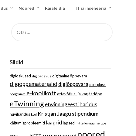
idus
Noored
Rajaleidja
IT ja inseneeria
OTSI:
Sildid
digioskused
digitaalne õppevara
digipädevus
digiõppematerjalid
digiõppevara
dora pluss
e-koolikott
ettevõtlus- ja karjääriõpe
programm
eTwinning
haridus
etwinningeesti
Kristjan Jaagu stipendium
huviharidus
kool
laagrid
käitumisprobleemid
lapsed
mitteformaalne õpe
noored
NEET-staatuses noored