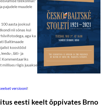
seseisvumise teekonnal?
 ja pajudele muudele
t 100 aasta jooksul
dkondi nii sõnas kui
arhiivifotodega, aga ka
tati Baltimaade
sõjalist koostööd
leedu-, läti- ja
i
. Kommentaariks
 millises riigis juuakse
keelset versiooni
!
itus eesti keelt õppivates Brno