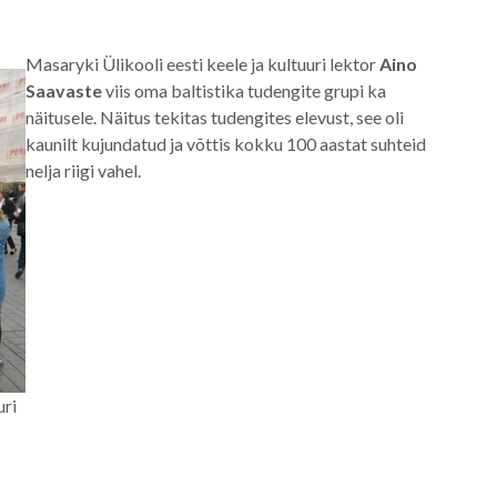
Masaryki Ülikooli eesti keele ja kultuuri lektor
Aino
Saavaste
viis oma baltistika tudengite grupi ka
näitusele. Näitus tekitas tudengites elevust, see oli
kaunilt kujundatud ja võttis kokku 100 aastat suhteid
nelja riigi vahel.
uri