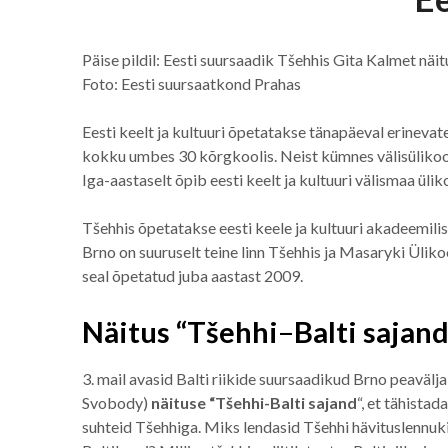
Päise pildil: Eesti suursaadik Tšehhis Gita Kalmet nä
Foto: Eesti suursaatkond Prahas
Eesti keelt ja kultuuri õpetatakse tänapäeval erineva
kokku umbes 30 kõrgkoolis. Neist kümnes välisülikoolis 
Iga-aastaselt õpib eesti keelt ja kultuuri välismaa üli
Tšehhis õpetatakse eesti keele ja kultuuri akadeemili
Brno on suuruselt teine linn Tšehhis ja Masaryki Ülikool
seal õpetatud juba aastast 2009.
Näitus “Tšehhi
–
Balti sajan
3. mail avasid Balti riikide suursaadikud Brno peavälj
Svobody)
näituse
“Tšehhi-Balti sajand
“, et tähistad
suhteid Tšehhiga. Miks lendasid Tšehhi hävituslennuki