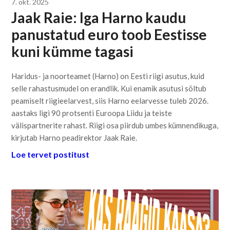
7. okt. 2025
Jaak Raie: Iga Harno kaudu
panustatud euro toob Eestisse
kuni kümme tagasi
Haridus- ja noorteamet (Harno) on Eesti riigi asutus, kuid
selle rahastusmudel on erandlik. Kui enamik asutusi sõltub
peamiselt riigieelarvest, siis Harno eelarvesse tuleb 2026.
aastaks ligi 90 protsenti Euroopa Liidu ja teiste
välispartnerite rahast. Riigi osa piirdub umbes kümnendikuga,
kirjutab Harno peadirektor Jaak Raie.
Loe tervet postitust