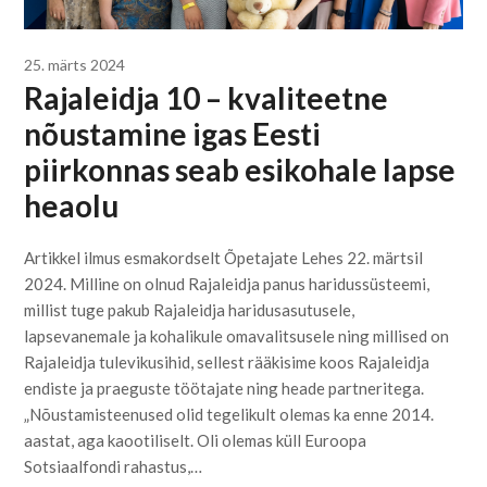
25. märts 2024
Rajaleidja 10 – kvaliteetne
nõustamine igas Eesti
piirkonnas seab esikohale lapse
heaolu
Artikkel ilmus esmakordselt Õpetajate Lehes 22. märtsil
2024. Milline on olnud Rajaleidja panus haridussüsteemi,
millist tuge pakub Rajaleidja haridusasutusele,
lapsevanemale ja kohalikule omavalitsusele ning millised on
Rajaleidja tulevikusihid, sellest rääkisime koos Rajaleidja
endiste ja praeguste töötajate ning heade partneritega.
„Nõustamisteenused olid tegelikult olemas ka enne 2014.
aastat, aga kaootiliselt. Oli olemas küll Euroopa
Sotsiaalfondi rahastus,…