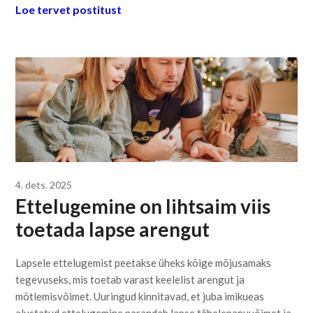
Loe tervet postitust
4. dets. 2025
Ettelugemine on lihtsaim viis
toetada lapse arengut
Lapsele ettelugemist peetakse üheks kõige mõjusamaks
tegevuseks, mis toetab varast keelelist arengut ja
mõtlemisvõimet. Uuringud kinnitavad, et juba imikueas