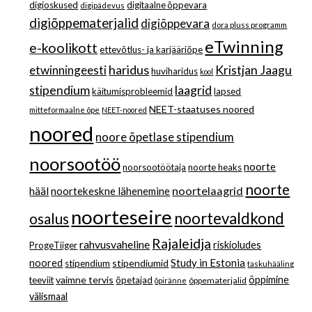
digioskused
digitaalne õppevara
digipädevus
digiõppematerjalid
digiõppevara
dora pluss programm
eTwinning
e-koolikott
ettevõtlus- ja karjääriõpe
haridus
Kristjan Jaagu
etwinningeesti
huviharidus
kool
stipendium
laagrid
käitumisprobleemid
lapsed
NEET-staatuses noored
mitteformaalne õpe
NEET-noored
noored
noore õpetlase stipendium
noorsootöö
noorte
noorsootöötaja
noorte heaks
noorte
noortelaagrid
hääl
noortekeskne lähenemine
noorteseire
noortevaldkond
osalus
Rajaleidja
rahvusvaheline
riskioludes
ProgeTiiger
Study in Estonia
noored
stipendiumid
stipendium
taskuhääling
vaimne tervis
õppimine
teeviit
õpetajad
õppematerjalid
õpiränne
välismaal