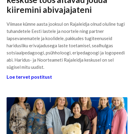
kiiremini abivajajateni
Viimase kümne aasta jooksul on Rajaleidja olnud oluline tugi
tuhandetele Eesti lastele ja noortele ning partner
lapsevanematele ja koolidele, pakkudes tugiteenuseid
haridusliku erivajadusega laste toetamisel, sealhulgas
sotsiaalpedagoogi, psühholoogi, eripedagoogi ja logopeedi
abi. Haridus- ja Noorteameti Rajaleidja keskusel on sel
sügisel mitu uudist.
Loe tervet postitust