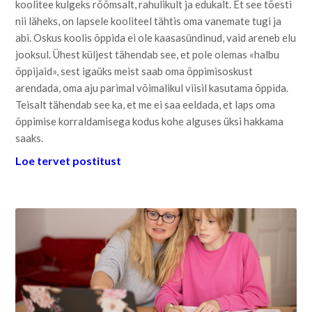
koolitee kulgeks rõõmsalt, rahulikult ja edukalt. Et see tõesti
nii läheks, on lapsele kooliteel tähtis oma vanemate tugi ja
abi. Oskus koolis õppida ei ole kaasasündinud, vaid areneb elu
jooksul. Ühest küljest tähendab see, et pole olemas «halbu
õppijaid», sest igaüks meist saab oma õppimisoskust
arendada, oma aju parimal võimalikul viisil kasutama õppida.
Teisalt tähendab see ka, et me ei saa eeldada, et laps oma
õppimise korraldamisega kodus kohe alguses üksi hakkama
saaks.
Loe tervet postitust