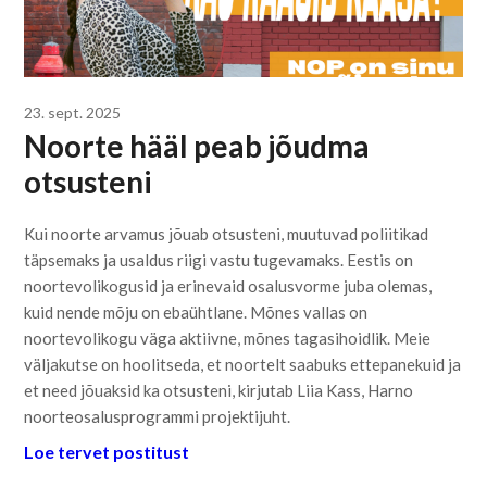
23. sept. 2025
Noorte hääl peab jõudma
otsusteni
Kui noorte arvamus jõuab otsusteni, muutuvad poliitikad
täpsemaks ja usaldus riigi vastu tugevamaks. Eestis on
noortevolikogusid ja erinevaid osalusvorme juba olemas,
kuid nende mõju on ebaühtlane. Mõnes vallas on
noortevolikogu väga aktiivne, mõnes tagasihoidlik. Meie
väljakutse on hoolitseda, et noortelt saabuks ettepanekuid ja
et need jõuaksid ka otsusteni, kirjutab Liia Kass, Harno
noorteosalusprogrammi projektijuht.
Loe tervet postitust