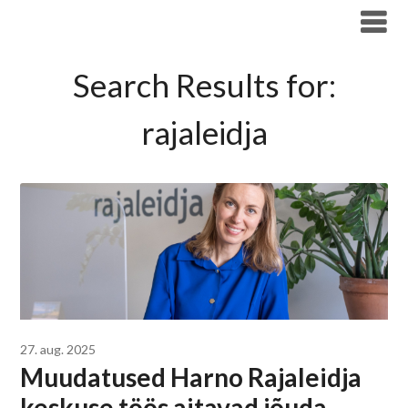
Liigu
Haridus- ja Noorteameti blogi
sisu
juurde
Search Results for:
rajaleidja
27. aug. 2025
Muudatused Harno Rajaleidja
keskuse töös aitavad jõuda