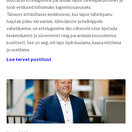
alustatud ettelugemine parandab lapse tähelepanuvõimet ja
loob eeldused hilisemaks lugemisosavuseks.
Tänases infoküllases keskkonnas, kus lapse tähelepanu
hajutab pidev ekraanide, lühivideote ja helklippide
vaheldumine, on ettelugemine üks väheseid viise õpetada
keskendumist ja süvenemist ning parandada koosolemise
kvaliteeti. See on aeg, mil laps õpib kuulama, kaasa mõtlema
ja usaldama.
Loe tervet postitust