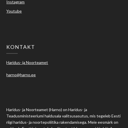
Instagram
Youtube
KONTAKT
Haridus- ja Noorteamet
harno@harno.ee
Haridus- ja Noorteamet (Harno) on Haridus- ja
Teadusministeeriumi haldusala valitsusasutus, mis tegeleb Eesti
riigi haridus- ja noortepoliitika rakendamisega. Meie eesmärk on