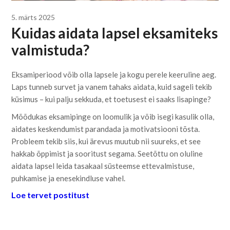
5. märts 2025
Kuidas aidata lapsel eksamiteks
valmistuda?
Eksamiperiood võib olla lapsele ja kogu perele keeruline aeg.
Laps tunneb survet ja vanem tahaks aidata, kuid sageli tekib
küsimus – kui palju sekkuda, et toetusest ei saaks lisapinge?
Mõõdukas eksamipinge on loomulik ja võib isegi kasulik olla,
aidates keskendumist parandada ja motivatsiooni tõsta.
Probleem tekib siis, kui ärevus muutub nii suureks, et see
hakkab õppimist ja sooritust segama. Seetõttu on oluline
aidata lapsel leida tasakaal süsteemse ettevalmistuse,
puhkamise ja enesekindluse vahel.
Loe tervet postitust