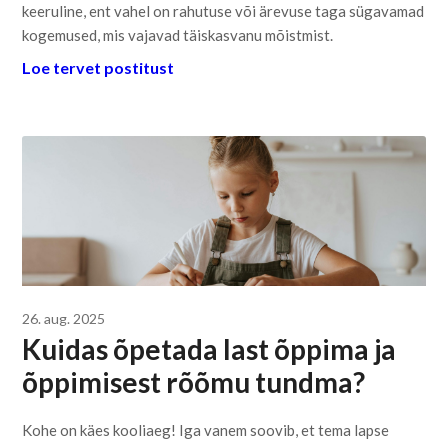
keeruline, ent vahel on rahutuse või ärevuse taga sügavamad
kogemused, mis vajavad täiskasvanu mõistmist.
Loe tervet postitust
26. aug. 2025
Kuidas õpetada last õppima ja
õppimisest rõõmu tundma?
Kohe on käes kooliaeg! Iga vanem soovib, et tema lapse