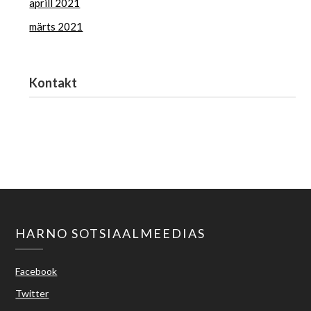
aprill 2021
märts 2021
Kontakt
Haridus- ja Noorteamet
harno@harno.ee
HARNO SOTSIAALMEEDIAS
Facebook
Twitter