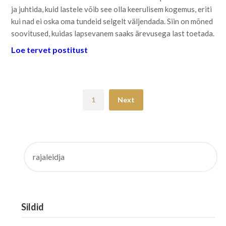
ja juhtida, kuid lastele võib see olla keerulisem kogemus, eriti
kui nad ei oska oma tundeid selgelt väljendada. Siin on mõned
soovitused, kuidas lapsevanem saaks ärevusega last toetada.
Loe tervet postitust
1
Next
OTSI:
Sildid