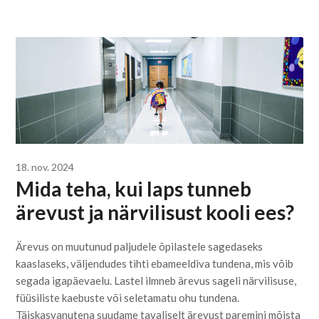
18. nov. 2024
Mida teha, kui laps tunneb
ärevust ja närvilisust kooli ees?
Ärevus on muutunud paljudele õpilastele sagedaseks
kaaslaseks, väljendudes tihti ebameeldiva tundena, mis võib
segada igapäevaelu. Lastel ilmneb ärevus sageli närvilisuse,
füüsiliste kaebuste või seletamatu ohu tundena.
Täiskasvanutena suudame tavaliselt ärevust paremini mõista