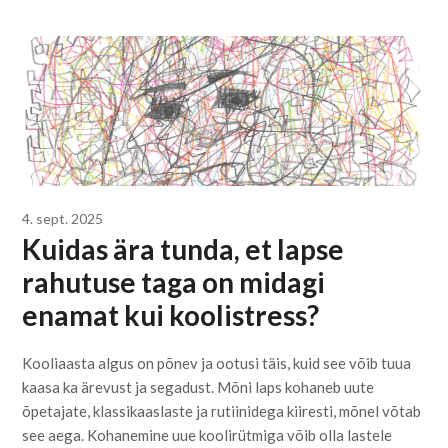
4. sept. 2025
Kuidas ära tunda, et lapse
rahutuse taga on midagi
enamat kui koolistress?
Kooliaasta algus on põnev ja ootusi täis, kuid see võib tuua
kaasa ka ärevust ja segadust. Mõni laps kohaneb uute
õpetajate, klassikaaslaste ja rutiinidega kiiresti, mõnel võtab
see aega. Kohanemine uue koolirütmiga võib olla lastele