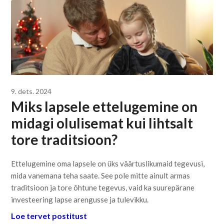
9. dets. 2024
Miks lapsele ettelugemine on
midagi olulisemat kui lihtsalt
tore traditsioon?
Ettelugemine oma lapsele on üks väärtuslikumaid tegevusi,
mida vanemana teha saate. See pole mitte ainult armas
traditsioon ja tore õhtune tegevus, vaid ka suurepärane
investeering lapse arengusse ja tulevikku.
Loe tervet postitust