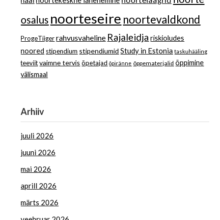
hääl
noortekeskne lähenemine
noorteseire
noortevaldkond
osalus
Rajaleidja
rahvusvaheline
riskioludes
ProgeTiiger
Study in Estonia
noored
stipendiumid
stipendium
taskuhääling
vaimne tervis
õppimine
teeviit
õpetajad
õppematerjalid
õpiränne
välismaal
Arhiiv
juuli 2026
juuni 2026
mai 2026
aprill 2026
märts 2026
veebruar 2026