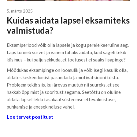
5. märts 2025
Kuidas aidata lapsel eksamiteks
valmistuda?
Eksamiperiood võib olla lapsele ja kogu perele keeruline aeg.
Laps tunneb survet ja vanem tahaks aidata, kuid sageli tekib
küsimus – kui palju sekkuda, et toetusest ei saaks lisapinge?
Mõõdukas eksamipinge on loomulik ja võib isegi kasulik olla,
aidates keskendumist parandada ja motivatsiooni tõsta.
Probleem tekib siis, kui ärevus muutub nii suureks, et see
hakkab õppimist ja sooritust segama. Seetõttu on oluline
aidata lapsel leida tasakaal süsteemse ettevalmistuse,
puhkamise ja enesekindluse vahel.
Loe tervet postitust