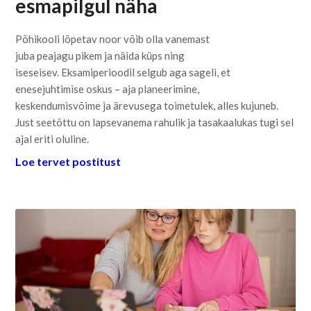
esmapilgul näha
Põhikooli lõpetav noor võib olla vanemast
juba peajagu pikem ja näida küps ning
iseseisev. Eksamiperioodil selgub aga sageli, et
enesejuhtimise oskus – aja planeerimine,
keskendumisvõime ja ärevusega toimetulek, alles kujuneb.
Just seetõttu on lapsevanema rahulik ja tasakaalukas tugi sel
ajal eriti oluline.
Loe tervet postitust