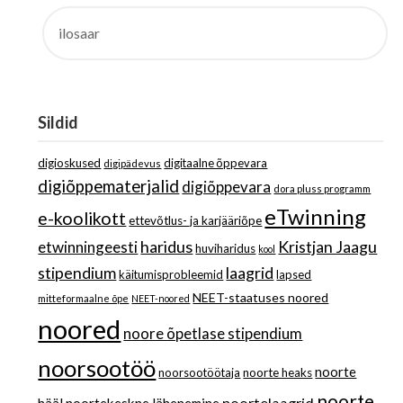
OTSI:
Sildid
digioskused
digitaalne õppevara
digipädevus
digiõppematerjalid
digiõppevara
dora pluss programm
eTwinning
e-koolikott
ettevõtlus- ja karjääriõpe
haridus
Kristjan Jaagu
etwinningeesti
huviharidus
kool
stipendium
laagrid
käitumisprobleemid
lapsed
NEET-staatuses noored
mitteformaalne õpe
NEET-noored
noored
noore õpetlase stipendium
noorsootöö
noorte
noorsootöötaja
noorte heaks
noorte
noortelaagrid