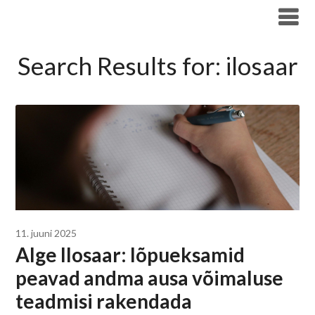
Liigu
Haridus- ja Noorteameti blogi
sisu
juurde
Search Results for:
ilosaar
11. juuni 2025
Alge Ilosaar: lõpueksamid
peavad andma ausa võimaluse
teadmisi rakendada